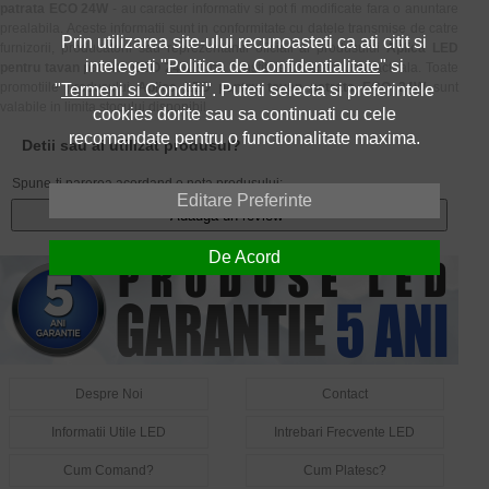
patrata ECO 24W
- au caracter informativ si pot fi modificate fara o anuntare
prealabila. Aceste informatii sunt in conformitate cu datele transmise de catre
Prin utilizarea site-ului recunoasteti ca ati citit si
furnizorii, producatorii sau reprezentantii oficiali ai produsului
Aplica LED
intelegeti "
Politica de Confidentialitate
" si
pentru tavan patrata ECO 24W
si nu constituie obligatie contractuala. Toate
promotiile produsului
Aplica LED pentru tavan patrata ECO 24W
sunt
"
Termeni si Conditii
". Puteti selecta si preferintele
valabile in limita stocului disponibil.
cookies dorite sau sa continuati cu cele
recomandate pentru o functionalitate maxima.
Detii sau ai utilizat produsul?
Spune-ti parerea acordand o nota produsului:
Editare Preferinte
Adauga un review
De Acord
Despre Noi
Contact
Informatii Utile LED
Intrebari Frecvente LED
Cum Comand?
Cum Platesc?