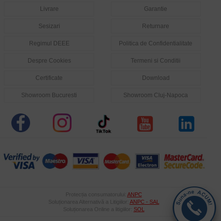
Livrare
Garantie
Sesizari
Returnare
Regimul DEEE
Politica de Confidentialitate
Despre Cookies
Termeni si Conditii
Certificate
Download
Showroom Bucuresti
Showroom Cluj-Napoca
Protecția consumatorului:
ANPC
Soluționarea Alternativă a Litigiilor:
ANPC - SAL
Soluționarea Online a litigiilor:
SOL