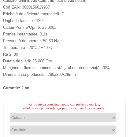
Culoare luminii: Alb Cald, Alb rece si Alb neutru
Cod EAN: 3800156629967
Etichetă de eficiență energetică: F
Unghi de fascicul: 120°
Cicluri Pornire/Oprire: 25 000x
Pornire instantanee: 0.1s
Frecvență de operare: 50-60 Hz
Temperatură: -20°C / +40°C
Ra ≥: 80
Durata de viață: 25 000 Ore
Menținerea fluxului luminos la sfârșitul duratei de viață: 70%
Dimensiunea produsului: 280x280x29mm
Garantie: 2 ani
va rugam sa completati toate campurile de mai jos,
altfel nu veti putea adauga produsul in cosul de comanda!