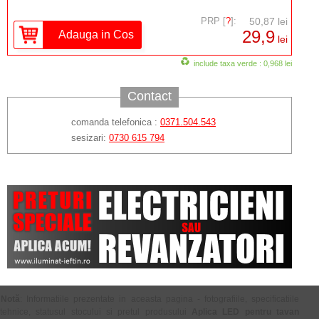
PRP [
?
]:
50,87 lei
29,9
lei
include taxa verde : 0,968 lei
Contact
comanda telefonica :
0371.504.543
sesizari:
0730 615 794
Notă
: Informatiile prezentate in aceasta pagina - fotografiile, specificatiile
tehnice, statusul stocului si pretul produsului
Aplica LED pentru tavan