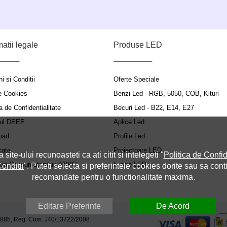
matii legale
Produse LED
i si Conditii
Oferte Speciale
e Cookies
Benzi Led - RGB, 5050, COB, Kituri
a de Confidentialitate
Becuri Led - B22, E14, E27
ul DEEE
Aplice Led
oad
Profile Led
cate
Proiectoare LED
a site-ului recunoasteti ca ati citit si intelegeti "
Politica de Confid
ția Consumatorului: ANPC
Lustre LED
onditii
". Puteti selecta si preferintele cookies dorite sau sa cont
recomandate pentru o functionalitate maxima.
Editare Preferinte
De Acord
9885, Reg. Com. J40/13722/2008