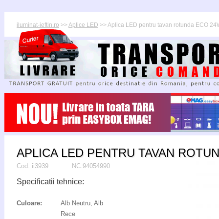
iluminat-ieftin.ro
>>
Aplice LED
>> Aplica LED pentru tavan rotunda ECO 24
APLICA LED PENTRU TAVAN ROTU
Cod:
ii3939
NC:94054990
Specificatii tehnice:
Culoare:
Alb Neutru, Alb
Rece