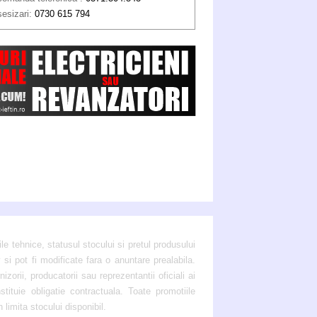
sesizari:
0730 615 794
ile tehnice, statusul stocului si pretul produsului
 si pot fi modificate fara o anuntare prealabila.
zorii, producatorii sau reprezentantii oficiali ai
stituie obligatie contractuala. Toate promotiile
n limita stocului disponibil.