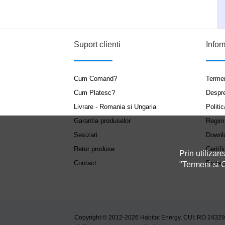
Suport clienti
Infor
Cum Comand?
Termen
Cum Platesc?
Despr
Livrare - Romania si Ungaria
Politic
Garantia produselor
Regim
Sesizari
Downl
Retur produse
Certifi
Prin utilizare
Contact
Protec
"
Termeni si C
Copyright © 2012-2026 Habitat Energy, CUI: RO 2432