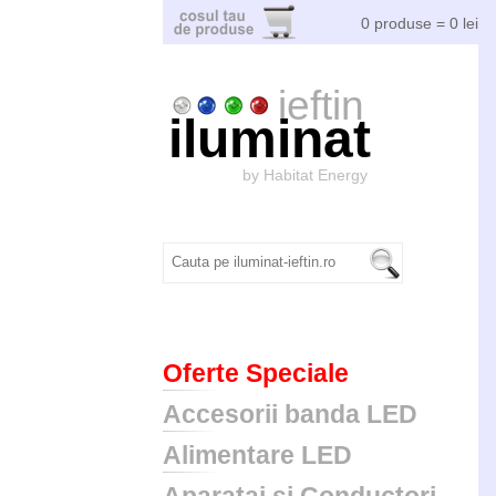
0 produse = 0 lei
ieftin
iluminat
by Habitat Energy
Oferte Speciale
Accesorii banda LED
Alimentare LED