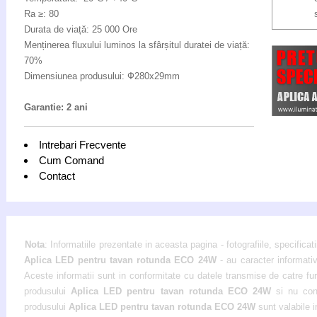
Ra ≥: 80
Durata de viață: 25 000 Ore
Menținerea fluxului luminos la sfârșitul duratei de viață:
70%
Dimensiunea produsului: Ф280x29mm
Garantie: 2 ani
Intrebari Frecvente
Cum Comand
Contact
Nota
: Informatiile prezentate in aceasta pagina - fotografiile, specificati
Aplica LED pentru tavan rotunda ECO 24W
- au caracter informativ
Aceste informatii sunt in conformitate cu datele transmise de catre furni
produsului
Aplica LED pentru tavan rotunda ECO 24W
si nu con
produsului
Aplica LED pentru tavan rotunda ECO 24W
sunt valabile i