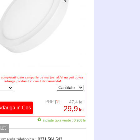
completati toate campurile de mai jos, altfel nu veti putea
adauga produsul in cosul de comanda!
PRP [
?
]:
47,4 lei
29,9
lei
include taxa verde : 0,968 lei
act
comanda telefonica :
0371.504.543