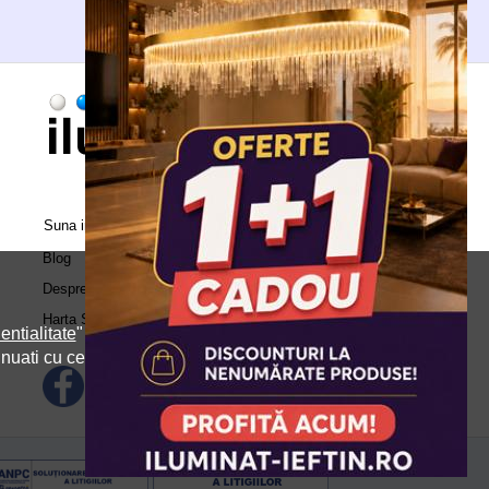
Suna in call center:
0371.504.543
Blog
Despre Noi
Harta Site
entialitate
" si
inuati cu cele