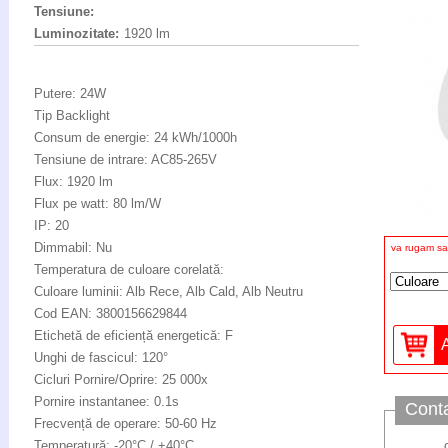
Tensiune:
Luminozitate:
1920 lm
Putere: 24W
Tip Backlight
Consum de energie: 24 kWh/1000h
Tensiune de intrare: AC85-265V
Flux: 1920 lm
Flux pe watt: 80 lm/W
IP: 20
Dimmabil: Nu
va rugam sa 
Temperatura de culoare corelată:
Culoare luminii: Alb Rece, Alb Cald, Alb Neutru
Cod EAN: 3800156629844
Etichetă de eficiență energetică: F
Unghi de fascicul: 120°
Cicluri Pornire/Oprire: 25 000x
Pornire instantanee: 0.1s
Cont
Frecvență de operare: 50-60 Hz
Temperatură: -20°C / +40°C