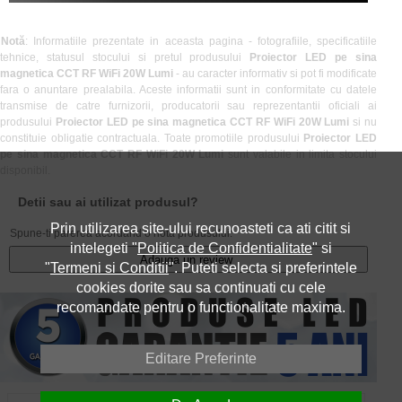
Notă
: Informatiile prezentate in aceasta pagina - fotografiile, specificatiile
tehnice, statusul stocului si pretul produsului
Proiector LED pe sina
magnetica CCT RF WiFi 20W Lumi
- au caracter informativ si pot fi modificate
fara o anuntare prealabila. Aceste informatii sunt in conformitate cu datele
transmise de catre furnizorii, producatorii sau reprezentantii oficiali ai
produsului
Proiector LED pe sina magnetica CCT RF WiFi 20W Lumi
si nu
constituie obligatie contractuala. Toate promotiile produsului
Proiector LED
pe sina magnetica CCT RF WiFi 20W Lumi
sunt valabile in limita stocului
disponibil.
Detii sau ai utilizat produsul?
Prin utilizarea site-ului recunoasteti ca ati citit si
Spune-ti parerea acordand o nota produsului:
intelegeti "
Politica de Confidentialitate
" si
Adauga un review
"
Termeni si Conditii
". Puteti selecta si preferintele
cookies dorite sau sa continuati cu cele
recomandate pentru o functionalitate maxima.
Editare Preferinte