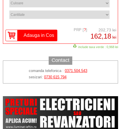
PRP [
?
]:
202,73 lei
162,18
lei
include taxa verde : 0,968 lei
Contact
comanda telefonica :
0371.504.543
sesizari:
0730 615 794