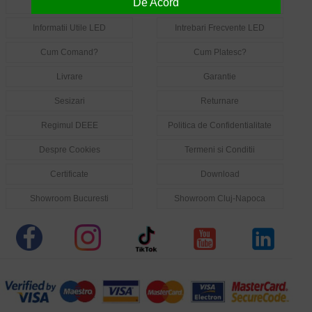
De Acord
Despre Noi
Contact
Informatii Utile LED
Intrebari Frecvente LED
Cum Comand?
Cum Platesc?
Livrare
Garantie
Sesizari
Returnare
Regimul DEEE
Politica de Confidentialitate
Despre Cookies
Termeni si Conditii
Certificate
Download
Showroom Bucuresti
Showroom Cluj-Napoca