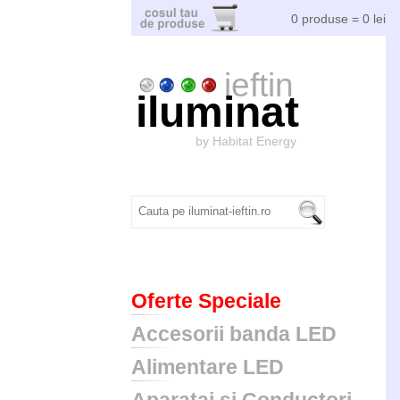
0 produse = 0 lei
ieftin
iluminat
by Habitat Energy
Oferte Speciale
Accesorii banda LED
Alimentare LED