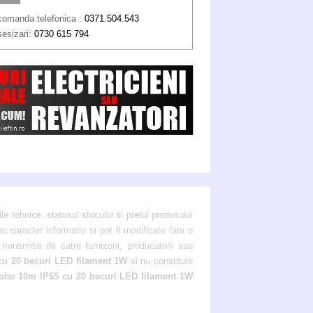
comanda telefonica :
0371.504.543
sesizari:
0730 615 794
ile tehnice, statusul stocului si pretul produsului
au caracter informativ si pot fi modificate fara o
transmise de catre furnizorii, producatorii sau
 cu 20 becuri LED filament 1W
si nu constituie
olar 10m IP65 cu 20 becuri LED filament 1W