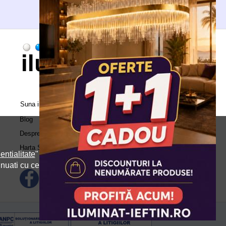
Suna in call center:
0371.504.543
Blog
Despre Noi
Harta Site
entialitate
" si
inuati cu cele