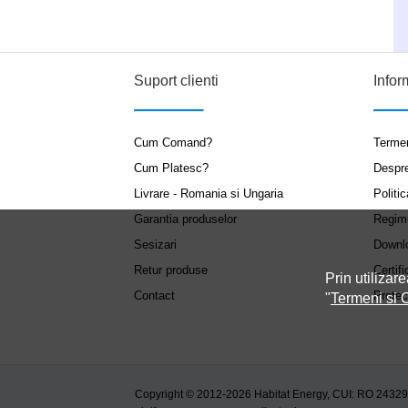
Suport clienti
Infor
Cum Comand?
Termen
Cum Platesc?
Despr
Livrare - Romania si Ungaria
Politic
Garantia produselor
Regim
Sesizari
Downl
Retur produse
Certifi
Prin utilizare
Contact
Protec
"
Termeni si C
Copyright © 2012-2026 Habitat Energy, CUI: RO 2432