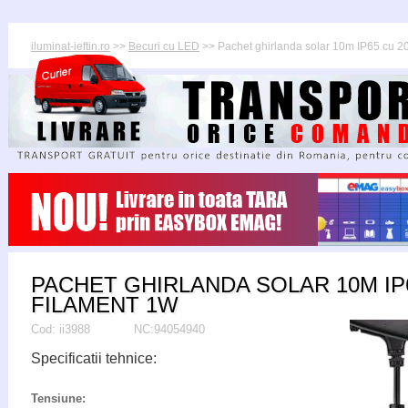
iluminat-ieftin.ro
>>
Becuri cu LED
>> Pachet ghirlanda solar 10m IP65 cu 2
PACHET GHIRLANDA SOLAR 10M IP6
FILAMENT 1W
Cod:
ii3988
NC:94054940
Specificatii tehnice:
Tensiune: