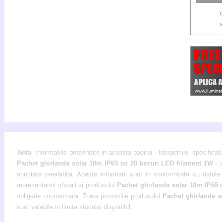
Nota
: Informatiile prezentate in aceasta pagina - fotografiile, specificati
Pachet ghirlanda solar 10m IP65 cu 20 becuri LED filament 1W
- 
anuntare prealabila. Aceste informatii sunt in conformitate cu datele 
reprezentantii oficiali ai produsului
Pachet ghirlanda solar 10m IP65
obligatie contractuala. Toate promotiile produsului
Pachet ghirlanda s
sunt valabile in limita stocului disponibil.