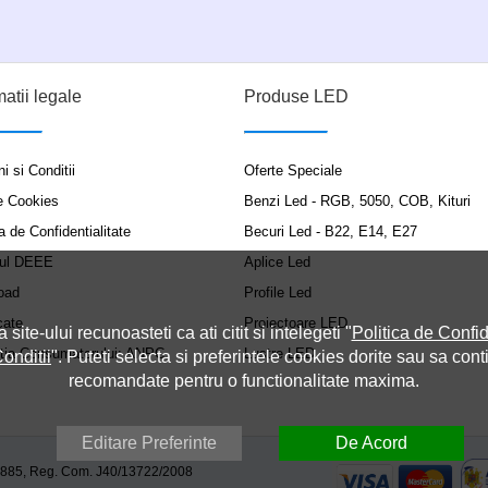
matii legale
Produse LED
i si Conditii
Oferte Speciale
e Cookies
Benzi Led - RGB, 5050, COB, Kituri
a de Confidentialitate
Becuri Led - B22, E14, E27
ul DEEE
Aplice Led
oad
Profile Led
cate
Proiectoare LED
a site-ului recunoasteti ca ati citit si intelegeti "
Politica de Confid
ția Consumatorului: ANPC
Lustre LED
onditii
". Puteti selecta si preferintele cookies dorite sau sa cont
recomandate pentru o functionalitate maxima.
Editare Preferinte
De Acord
9885, Reg. Com. J40/13722/2008