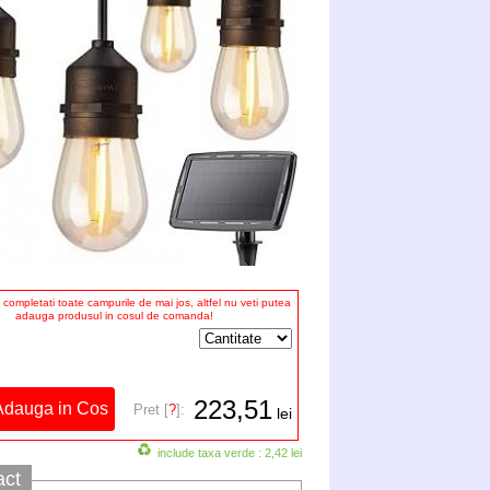
completati toate campurile de mai jos, altfel nu veti putea
adauga produsul in cosul de comanda!
223,51
Pret [
?
]:
lei
include taxa verde : 2,42 lei
act