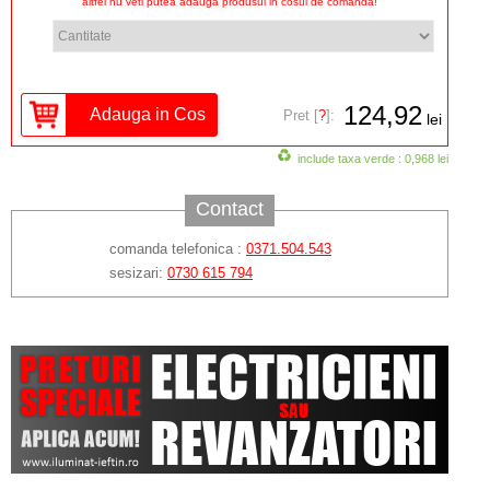
altfel nu veti putea adauga produsul in cosul de comanda!
124,92
Pret [
?
]:
lei
include taxa verde : 0,968 lei
Contact
comanda telefonica :
0371.504.543
sesizari:
0730 615 794