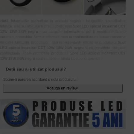
Notă
: Informatiile prezentate in aceasta pagina - fotografiile, specificatiile
tehnice, statusul stocului si pretul produsului
Spot LED aplicat incastrat CCT
12W 18W 24W negru
- au caracter informativ si pot fi modificate fara o
anuntare prealabila. Aceste informatii sunt in conformitate cu datele transmise
de catre furnizorii, producatorii sau reprezentantii oficiali ai produsului
Spot
LED aplicat incastrat CCT 12W 18W 24W negru
si nu constituie obligatie
contractuala. Toate promotiile produsului
Spot LED aplicat incastrat CCT
12W 18W 24W negru
sunt valabile in limita stocului disponibil.
Detii sau ai utilizat produsul?
Spune-ti parerea acordand o nota produsului:
Adauga un review