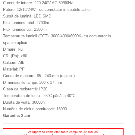
Curent de intrare: 220-240V AC 50/60Hz
Putere: 12/18/24W - cu comutator in spatele aplicii
Sursă de lumină: LED SMD
Flux luminos total: 2700lm
Flux luminos util: 2300lm
Temperatura luminii (CCT): 3000/4000/6000K- cu comutator in
spatele aplicii
Dimare: Nu
CRI (Ra): >80
Culoare: Alb
Material: PP
Gaura de montare: 65 - 240 mm (reglabil)
Dimensiunile lămpii: 300 x 17 mm
Clasa de rezistență: IP20
Temperatura de lucru: -25°C până la 40°C
Durată de viață: 30000h
Numărul de cicluri pornit/oprit: 15000
Garantie: 2 ani
va rugam sa completati toate campurile de mai jos,