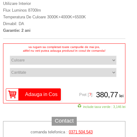
Utilizare Interior
Flux Luminos 8700lm
Temperatura De Culoare 3000K+4000K+6500K
Dimabil: DA
Garantie: 2 ani
va rugam sa completati toate campurile de mai jos,
altfel nu veti putea adauga produsul in cosul de comanda!
380,77
Pret [
?
]:
lei
include taxa verde : 3,146 lei
Contact
comanda telefonica :
0371.504.543