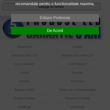
recomandate pentru o functionalitate maxima.
Adauga un review
Editare Preferinte
De Acord
Despre Noi
Contact
Informatii Utile LED
Intrebari Frecvente LED
Cum Comand?
Cum Platesc?
Livrare
Garantie
Sesizari
Returnare
Regimul DEEE
Politica de Confidentialitate
Despre Cookies
Termeni si Conditii
Certificate
Download