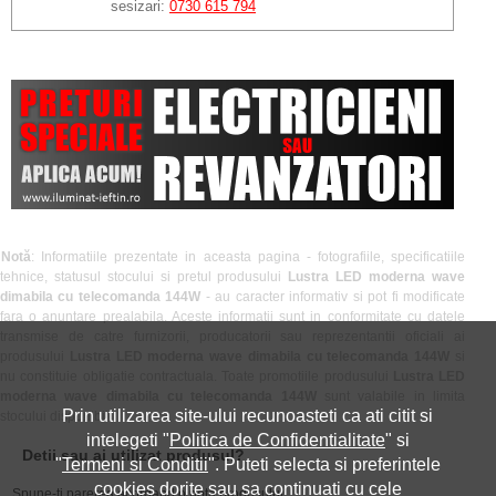
sesizari:
0730 615 794
Notă
: Informatiile prezentate in aceasta pagina - fotografiile, specificatiile
tehnice, statusul stocului si pretul produsului
Lustra LED moderna wave
dimabila cu telecomanda 144W
- au caracter informativ si pot fi modificate
fara o anuntare prealabila. Aceste informatii sunt in conformitate cu datele
transmise de catre furnizorii, producatorii sau reprezentantii oficiali ai
produsului
Lustra LED moderna wave dimabila cu telecomanda 144W
si
nu constituie obligatie contractuala. Toate promotiile produsului
Lustra LED
moderna wave dimabila cu telecomanda 144W
sunt valabile in limita
Prin utilizarea site-ului recunoasteti ca ati citit si
stocului disponibil.
intelegeti "
Politica de Confidentialitate
" si
Detii sau ai utilizat produsul?
"
Termeni si Conditii
". Puteti selecta si preferintele
cookies dorite sau sa continuati cu cele
Spune-ti parerea acordand o nota produsului: