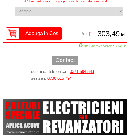
altfel nu veti putea adauga produsul in cosul de comanda!
303,49
Pret [
?
]:
lei
include taxa verde : 3,146 lei
Contact
comanda telefonica :
0371.504.543
sesizari:
0730 615 794