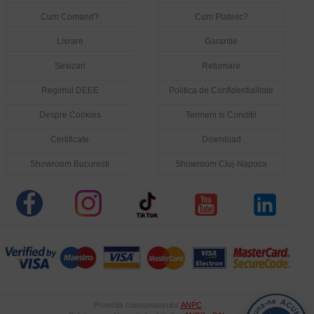
Cum Comand?
Cum Platesc?
Livrare
Garantie
Sesizari
Returnare
Regimul DEEE
Politica de Confidentialitate
Despre Cookies
Termeni si Conditii
Certificate
Download
Showroom Bucuresti
Showroom Cluj-Napoca
Protecția consumatorului:
ANPC