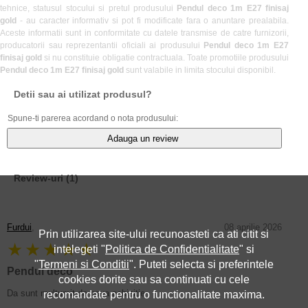
tehnice, statusul stocului si pretul produsului
Pendul deco 1m E27 finisaj
gold
- au caracter informativ si pot fi modificate fara o anuntare prealabila.
Aceste informatii sunt in conformitate cu datele transmise de catre furnizorii,
producatorii sau reprezentantii oficiali ai produsului
Pendul deco 1m E27
finisaj gold
si nu constituie obligatie contractuala. Toate promotiile produsului
Pendul deco 1m E27 finisaj gold
sunt valabile in limita stocului disponibil.
Detii sau ai utilizat produsul?
Spune-ti parerea acordand o nota produsului:
Adauga un review
Review-uri
(1)
Furdui
,
08 aprilie 2026
Prin utilizarea site-ului recunoasteti ca ati citit si
★★★★★
intelegeti "
Politica de Confidentialitate
" si
"
Termeni si Conditii
". Puteti selecta si preferintele
Pendul deco
cookies dorite sau sa continuati cu cele
Da sunt multumit de noua achizitie
recomandate pentru o functionalitate maxima.