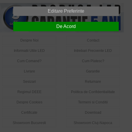
Editare Preferinte
De Acord
Despre Noi
Contact
Informatii Utile LED
Intrebari Frecvente LED
Cum Comand?
Cum Platesc?
Livrare
Garantie
Sesizari
Returnare
Regimul DEEE
Politica de Confidentialitate
Despre Cookies
Termeni si Conditii
Certificate
Download
Showroom Bucuresti
Showroom Cluj-Napoca