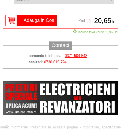
20,65
Pret [
?
]:
lei
include taxa verde : 0,968 lei
Contact
comanda telefonica :
0371.504.543
sesizari:
0730 615 794
Notă
: Informatiile prezentate in aceasta pagina - fotografiile, specificatiile