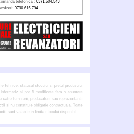
comanda telefonica :
0371.504.543
sesizari:
0730 615 794
ile tehnice, statusul stocului si pretul produsului
 informativ si pot fi modificate fara o anuntare
 catre furnizorii, producatorii sau reprezentantii
ctii
si nu constituie obligatie contractuala. Toate
ctii
sunt valabile in limita stocului disponibil.