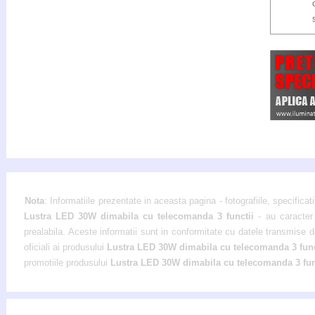
Nota
: Informatiile prezentate in aceasta pagina - fotografiile, specificati
Lustra LED 30W dimabila cu telecomanda 3 functii
- au caracter
prealabila. Aceste informatii sunt in conformitate cu datele transmise de
oficiali ai produsului
Lustra LED 30W dimabila cu telecomanda 3 fun
promotiile produsului
Lustra LED 30W dimabila cu telecomanda 3 fun