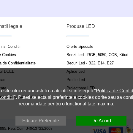
matii legale
Produse LED
i si Conditii
Oferte Speciale
e Cookies
Benzi Led - RGB, 5050, COB, Kituri
a de Confidentialitate
Becuri Led - B22, E14, E27
ul DEEE
Aplice Led
oad
Profile Led
cate
Proiectoare LED
a site-ului recunoasteti ca ati citit si intelegeti "
Politica de Confid
ția Consumatorului: ANPC
Lustre LED
onditii
". Puteti selecta si preferintele cookies dorite sau sa cont
recomandate pentru o functionalitate maxima.
Editare Preferinte
De Acord
9885, Reg. Com. J40/13722/2008