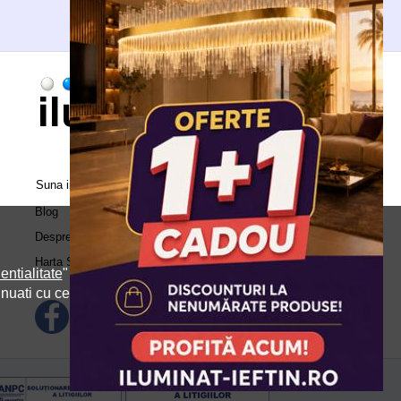
Suna in call center:
0371.504.543
Blog
Despre Noi
Harta Site
entialitate
" si
inuati cu cele