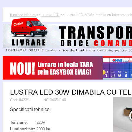
iluminat-ieftin.ro
>>
Lustre LED
>> Lustra LED 30W dimabila cu telecomanda 
LUSTRA LED 30W DIMABILA CU TE
Cod:
ii4232
NC:94051140
Specificatii tehnice:
Tensiune:
220V
Luminozitate:
2000 lm