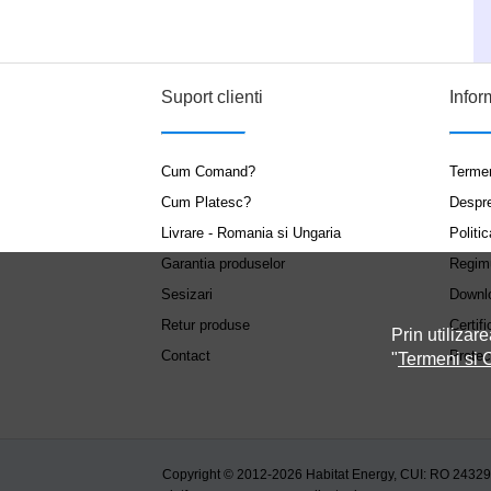
Suport clienti
Infor
Cum Comand?
Termen
Cum Platesc?
Despr
Livrare - Romania si Ungaria
Politic
Garantia produselor
Regim
Sesizari
Downl
Retur produse
Certifi
Prin utilizare
Contact
Protec
"
Termeni si C
Copyright © 2012-2026 Habitat Energy, CUI: RO 2432