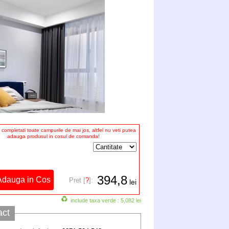
completati toate campurile de mai jos, altfel nu veti putea
adauga produsul in cosul de comanda!
394,8
Pret [
?
]:
lei
include taxa verde : 5,082 lei
act