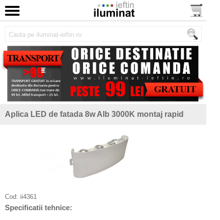
Aplica LED de fatada 8w Alb 3000K montaj rapid
Cod:
ii4361
Specificatii tehnice: