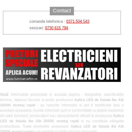
Contact
comanda telefonica :
0371.504.543
sesizari:
0730 615 794
Notă
: Informatiile prezentate in aceasta pagina - fotografiile, specificatiile
tehnice, statusul stocului si pretul produsului
Aplica LED de fatada 8w Alb
3000K montaj rapid
- au caracter informativ si pot fi modificate fara o
anuntare prealabila. Aceste informatii sunt in conformitate cu datele transmise
de catre furnizorii, producatorii sau reprezentantii oficiali ai produsului
Aplica
LED de fatada 8w Alb 3000K montaj rapid
si nu constituie obligatie
contractuala. Toate promotiile produsului
Aplica LED de fatada 8w Alb
3000K montaj rapid
sunt valabile in limita stocului disponibil.