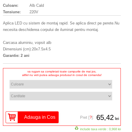
Culoare:
Alb Cald
Tensiune:
220V
Aplica LED cu sistem de montaj rapid. Se aplica direct pe perete.Nu
necesita deschiderea corpului de iluminat pentru montaj.
Carcasa aluminiu, vopsit alb
Dimensiuni (cm):20x7.5x4.5
Garantie: 2 ani
va rugam sa completati toate campurile de mai jos,
altfel nu veti putea adauga produsul in cosul de comanda!
65,42
Pret [
?
]:
lei
include taxa verde : 0,968 lei