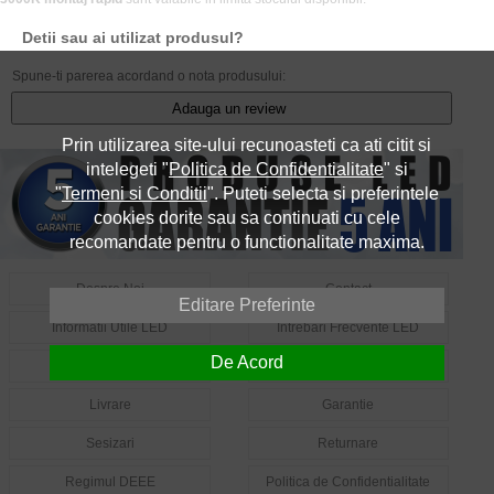
Detii sau ai utilizat produsul?
Spune-ti parerea acordand o nota produsului:
Adauga un review
Prin utilizarea site-ului recunoasteti ca ati citit si
intelegeti "
Politica de Confidentialitate
" si
"
Termeni si Conditii
". Puteti selecta si preferintele
cookies dorite sau sa continuati cu cele
recomandate pentru o functionalitate maxima.
Despre Noi
Contact
Editare Preferinte
Informatii Utile LED
Intrebari Frecvente LED
De Acord
Cum Comand?
Cum Platesc?
Livrare
Garantie
Sesizari
Returnare
Regimul DEEE
Politica de Confidentialitate