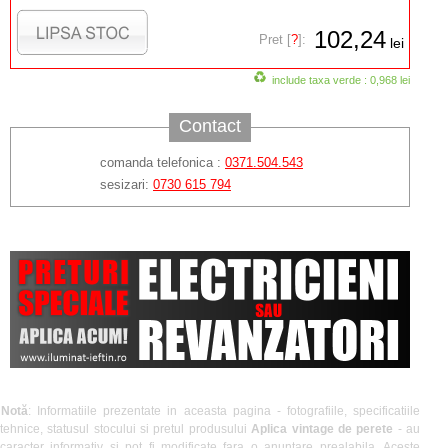
102,24
Pret [
?
]:
lei
include taxa verde : 0,968 lei
Contact
comanda telefonica :
0371.504.543
sesizari:
0730 615 794
Notă
: Informatiile prezentate in aceasta pagina - fotografiile, specificatiile
tehnice, statusul stocului si pretul produsului
Aplica vintage de perete
- au
caracter informativ si pot fi modificate fara o anuntare prealabila. Aceste