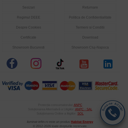
Sesizari
Returnare
Regimul DEEE
Politica de Confidentialitate
Despre Cookies
Termeni si Conditii
Certificate
Download
Showroom Bucuresti
Showroom Cluj-Napoca
Protecția consumatorului:
ANPC
Soluționarea Alternativă a Litigiilor:
ANPC - SAL
Soluționarea Online a litigiilor:
SOL
iluminat-ieftin.ro
este un produs
Habitat Energy
© 2012-2026 toate drepturile rezervate.