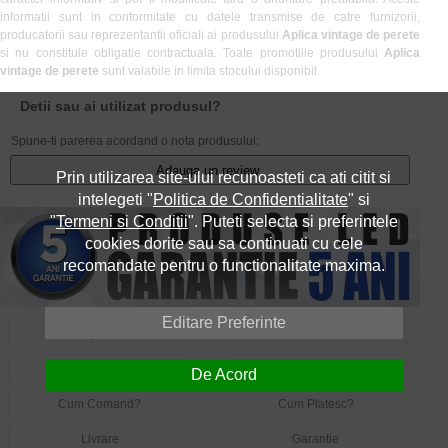
informatii sunt in conformitate cu datele transmise de catre furnizorii,
producatorii sau reprezentantii oficiali ai produsului
Aplica vintage de perete
si nu constituie obligatie contractuala. Toate promotiile produsului
Aplica
vintage de perete
sunt valabile in limita stocului disponibil.
Detii sau ai utilizat produsul?
Spune-ti parerea acordand o nota produsului:
Adauga un review
Prin utilizarea site-ului recunoasteti ca ati citit si
intelegeti "
Politica de Confidentialitate
" si
"
Termeni si Conditii
". Puteti selecta si preferintele
cookies dorite sau sa continuati cu cele
recomandate pentru o functionalitate maxima.
Editare Preferinte
Despre Noi
Contact
Informatii Utile LED
Intrebari Frecvente LED
De Acord
Cum Comand?
Cum Platesc?
Livrare
Garantie