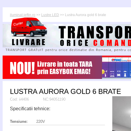
iluminat-ieftin.ro
>>
Lustre LED
>> Lustra Aurora gold 6 brate
LUSTRA AURORA GOLD 6 BRATE
Cod:
ii4406
NC:94051190
Specificatii tehnice:
Tensiune:
220V