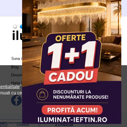
Suna in call center:
0371.504.543
Blog
Despre Noi
Harta Site
entialitate
" si
inuati cu cele