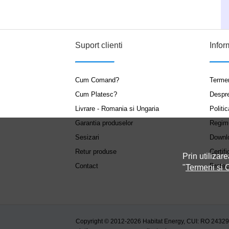
Suport clienti
Infor
Cum Comand?
Termen
Cum Platesc?
Despr
Livrare - Romania si Ungaria
Politic
Garantia produselor
Regim
Sesizari
Downl
Retur produse
Certifi
Prin utilizare
Contact
Protec
"
Termeni si C
Copyright © 2012-2026 Habitat Energy, CUI: RO 2432