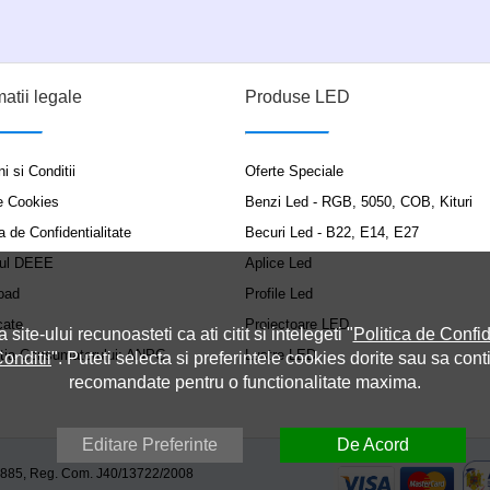
matii legale
Produse LED
i si Conditii
Oferte Speciale
e Cookies
Benzi Led - RGB, 5050, COB, Kituri
a de Confidentialitate
Becuri Led - B22, E14, E27
ul DEEE
Aplice Led
oad
Profile Led
cate
Proiectoare LED
a site-ului recunoasteti ca ati citit si intelegeti "
Politica de Confid
ția Consumatorului: ANPC
Lustre LED
onditii
". Puteti selecta si preferintele cookies dorite sau sa cont
recomandate pentru o functionalitate maxima.
Editare Preferinte
De Acord
9885, Reg. Com. J40/13722/2008