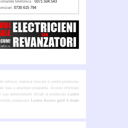
comanda telefonica :
0371.504.543
sesizari:
0730 615 794
ile tehnice, statusul stocului si pretul produsului
ate fara o anuntare prealabila. Aceste informatii
i sau reprezentantii oficiali ai produsului
Lustra
omotiile produsului
Lustra Aurora gold 6 brate