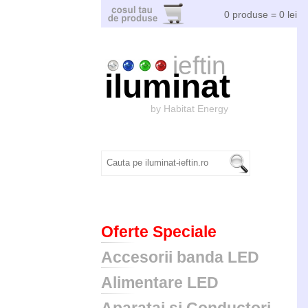
0 produse = 0 lei
ieftin
iluminat
by Habitat Energy
Oferte Speciale
Accesorii banda LED
Alimentare LED