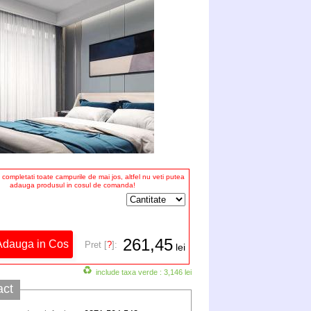
completati toate campurile de mai jos, altfel nu veti putea
adauga produsul in cosul de comanda!
261,45
Pret [
?
]:
lei
include taxa verde : 3,146 lei
act