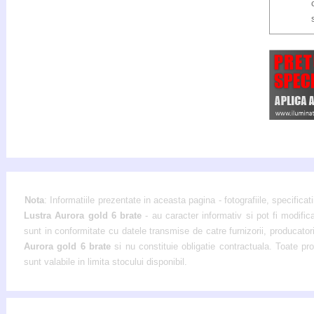
Nota
: Informatiile prezentate in aceasta pagina - fotografiile, specificati
Lustra Aurora gold 6 brate
- au caracter informativ si pot fi modific
sunt in conformitate cu datele transmise de catre furnizorii, producatori
Aurora gold 6 brate
si nu constituie obligatie contractuala. Toate pr
sunt valabile in limita stocului disponibil.