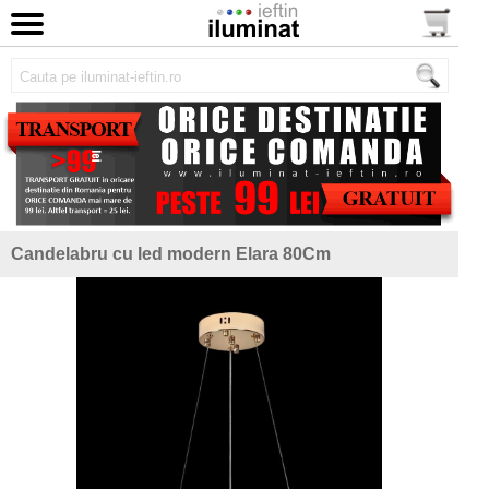
Candelabru cu led modern Elara 80Cm