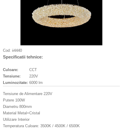
Cod:
ii4440
Specificatii tehnice:
Culoare:
CCT
Tensiune:
220V
Luminozitate:
6000 lm
Tensiune de Alimentare 220V
Putere 100W
Diametru 800mm
Material Metal+Cristal
Utilizare Interior
Temperatura Culoare: 3500K / 4500K / 6500K