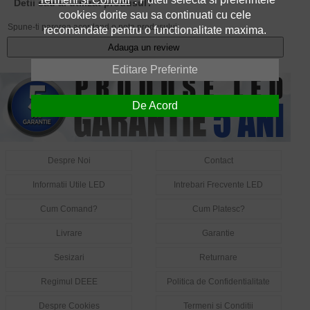
Detii sau ai utilizat produsul?
cookies dorite sau sa continuati cu cele
Spune-ti parerea acordand o nota produsului:
recomandate pentru o functionalitate maxima.
Adauga un review
Editare Preferinte
De Acord
Despre Noi
Contact
Informatii Utile LED
Intrebari Frecvente LED
Cum Comand?
Cum Platesc?
Livrare
Garantie
Sesizari
Returnare
Regimul DEEE
Politica de Confidentialitate
Despre Cookies
Termeni si Conditii