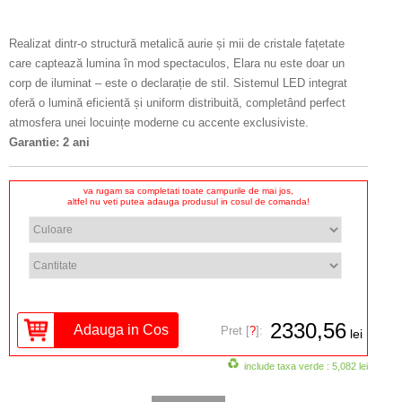
Realizat dintr-o structură metalică aurie și mii de cristale fațetate
care captează lumina în mod spectaculos, Elara nu este doar un
corp de iluminat – este o declarație de stil. Sistemul LED integrat
oferă o lumină eficientă și uniform distribuită, completând perfect
atmosfera unei locuințe moderne cu accente exclusiviste.
Garantie: 2 ani
va rugam sa completati toate campurile de mai jos,
altfel nu veti putea adauga produsul in cosul de comanda!
2330,56
Pret [
?
]:
lei
include taxa verde : 5,082 lei