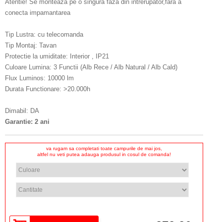
Atentie! Se monteaza pe o singura faza din intrerupator,fara a
conecta impamantarea
Tip Lustra: cu telecomanda
Tip Montaj: Tavan
Protectie la umiditate: Interior , IP21
Culoare Lumina: 3 Functii (Alb Rece / Alb Natural / Alb Cald)
Flux Luminos: 10000 lm
Durata Functionare: >20.000h
Dimabil: DA
Garantie: 2 ani
va rugam sa completati toate campurile de mai jos,
altfel nu veti putea adauga produsul in cosul de comanda!