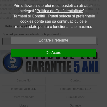
transmise de catre furnizorii, producatorii sau reprezentantii oficiali ai
produsului
Lustra LED dimabila cu telecomanda alba 3 functii 160W
si nu
Prin utilizarea site-ului recunoasteti ca ati citit si
constituie obligatie contractuala. Toate promotiile produsului
Lustra LED
intelegeti "
Politica de Confidentialitate
" si
dimabila cu telecomanda alba 3 functii 160W
sunt valabile in limita stocului
"
Termeni si Conditii
". Puteti selecta si preferintele
disponibil.
cookies dorite sau sa continuati cu cele
Detii sau ai utilizat produsul?
recomandate pentru o functionalitate maxima.
Spune-ti parerea acordand o nota produsului:
Editare Preferinte
Adauga un review
De Acord
Despre Noi
Contact
Informatii Utile LED
Intrebari Frecvente LED
Cum Comand?
Cum Platesc?
Livrare
Garantie