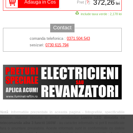
372,26
Pret [
?
]:
lei
include taxa verde : 2,178 lei
Contact
comanda telefonica :
0371.504.543
sesizari:
0730 615 794
Notă
: Informatiile prezentate in aceasta pagina - fotografiile, specificatiile
tehnice, statusul stocului si pretul produsului
Lustra LED dimabila cu
telecomanda alba 3 functii 160W
- au caracter informativ si pot fi modificate
fara o anuntare prealabila. Aceste informatii sunt in conformitate cu datele