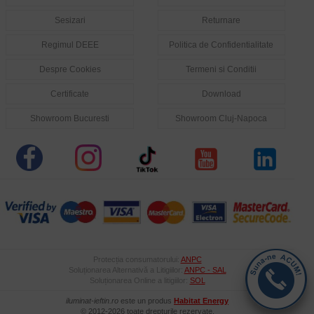
Sesizari
Returnare
Regimul DEEE
Politica de Confidentialitate
Despre Cookies
Termeni si Conditii
Certificate
Download
Showroom Bucuresti
Showroom Cluj-Napoca
Protecția consumatorului:
ANPC
Soluționarea Alternativă a Litigiilor:
ANPC - SAL
Soluționarea Online a litigiilor:
SOL
iluminat-ieftin.ro
este un produs
Habitat Energy
© 2012-2026 toate drepturile rezervate.