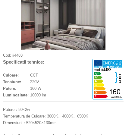
Cod:
ii4483
Specificatii tehnice:
Culoare:
CCT
Tensiune:
220V
Putere:
160 W
Luminozitate:
10000 lm
Putere：80×2w
Temperatura de Culoare: 3000K、4000K、6500K
Dimensiuni：520×520×130mm