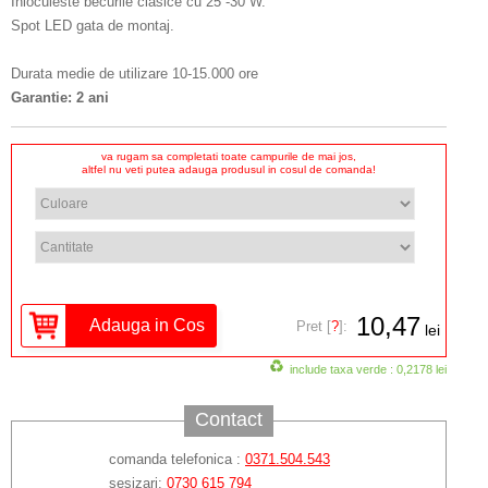
Inlocuieste becurile clasice cu 25 -30 W.
Spot LED gata de montaj.
Durata medie de utilizare 10-15.000 ore
Garantie: 2 ani
va rugam sa completati toate campurile de mai jos,
altfel nu veti putea adauga produsul in cosul de comanda!
10,47
Pret [
?
]:
lei
include taxa verde : 0,2178 lei
Contact
comanda telefonica :
0371.504.543
sesizari:
0730 615 794