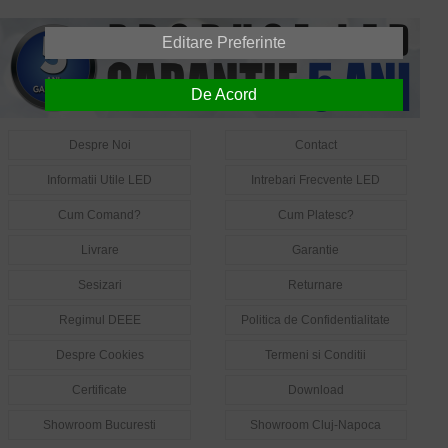
Editare Preferinte
De Acord
Despre Noi
Contact
Informatii Utile LED
Intrebari Frecvente LED
Cum Comand?
Cum Platesc?
Livrare
Garantie
Sesizari
Returnare
Regimul DEEE
Politica de Confidentialitate
Despre Cookies
Termeni si Conditii
Certificate
Download
Showroom Bucuresti
Showroom Cluj-Napoca