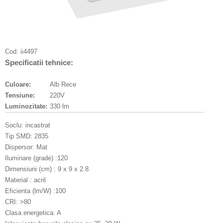
Cod:
ii4497
Specificatii tehnice:
Culoare:
Alb Rece
Tensiune:
220V
Luminozitate:
330 lm
Soclu: incastrat
Tip SMD: 2835
Dispersor: Mat
Iluminare (grade) :120
Dimensiuni (cm) : 9 x 9 x 2.8
Material : acril
Eficienta (lm/W) :100
CRI: >80
Clasa energetica: A