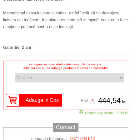
Mecanismul ceasului este silențios, astfel încât să nu deranjeze
liniștea din încăpere. Instalarea este simplă și rapidă, ceea ce o face
o opțiune practică pentru orice locuință.
Garantie: 2 ani
va rugam sa completati toate campurile de mai jos,
altfel nu veti putea adauga produsul in cosul de comanda!
444,54
Pret [
?
]:
lei
include taxa verde : 0,968 lei
Contact
comanda telefonica :
0371.504.543