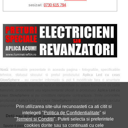
sesizari:
0730 615 794
Notă
: Informatiile prezentate in aceasta pagina - fotografiile, specificatiile
tehnice, statusul stocului si pretul produsului
Aplica Led cu ceas
GlowSphere
- au caracter informativ si pot fi modificate fara o anuntare
prealabila. Aceste informatii sunt in conformitate cu datele transmise de catre
furnizorii, producatorii sau reprezentantii oficiali ai produsului
Aplica Led cu
ceas GlowSphere
si nu constituie obligatie contractuala. Toate promotiile
produsului
Aplica Led cu ceas GlowSphere
sunt valabile in limita stocului
disponibil.
Prin utilizarea site-ului recunoasteti ca ati citit si
intelegeti "
Politica de Confidentialitate
" si
Detii sau ai utilizat produsul?
"
Termeni si Conditii
". Puteti selecta si preferintele
cookies dorite sau sa continuati cu cele
Spune-ti parerea acordand o nota produsului: