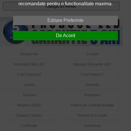
recomandate pentru o functionalitate maxima.
Adauga un review
Editare Preferinte
De Acord
Despre Noi
Contact
Informatii Utile LED
Intrebari Frecvente LED
Cum Comand?
Cum Platesc?
Livrare
Garantie
Sesizari
Returnare
Regimul DEEE
Politica de Confidentialitate
Despre Cookies
Termeni si Conditii
Certificate
Download