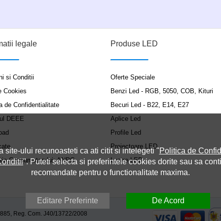
matii legale
Produse LED
i si Conditii
Oferte Speciale
e Cookies
Benzi Led - RGB, 5050, COB, Kituri
a de Confidentialitate
Becuri Led - B22, E14, E27
ul DEEE
Aplice Led
oad
Profile Led
cate
Proiectoare LED
a site-ului recunoasteti ca ati citit si intelegeti "
Politica de Confid
ția Consumatorului: ANPC
Lustre LED
onditii
". Puteti selecta si preferintele cookies dorite sau sa cont
recomandate pentru o functionalitate maxima.
Editare Preferinte
De Acord
9885, Reg. Com. J40/13722/2008