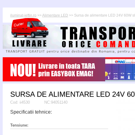
iluminat-ieftin.ro
>>
Alimentare LED
>> Sursa de alimentare LED 24V 60W s
SURSA DE ALIMENTARE LED 24V 6
Cod:
ii4530
NC:94051140
Specificatii tehnice:
Tensiune: