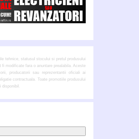
ile tehnice, statusul stocului si pretul produsului
t fi modificate fara o anuntare prealabila. Aceste
ii, producatorii sau reprezentantii oficiali ai
bligatie contractuala. Toate promotiile produsului
i disponibil.