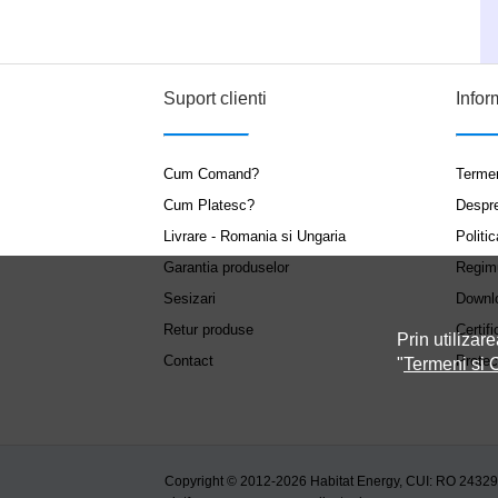
Suport clienti
Infor
Cum Comand?
Termen
Cum Platesc?
Despr
Livrare - Romania si Ungaria
Politic
Garantia produselor
Regim
Sesizari
Downl
Retur produse
Certifi
Prin utilizare
Contact
Protec
"
Termeni si C
Copyright © 2012-2026 Habitat Energy, CUI: RO 2432