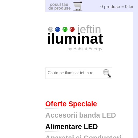
0 produse = 0 lei
ieftin
iluminat
by Habitat Energy
Oferte Speciale
Accesorii banda LED
Alimentare LED