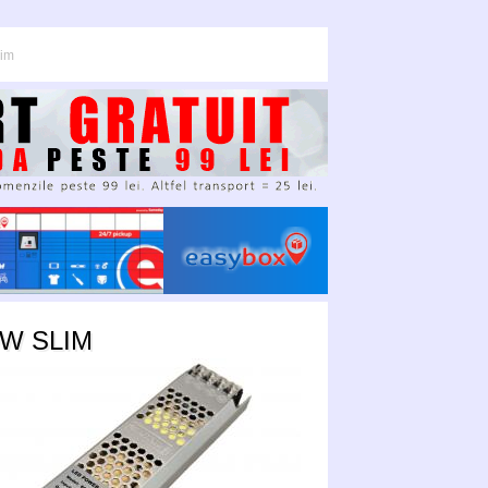
lim
0W SLIM