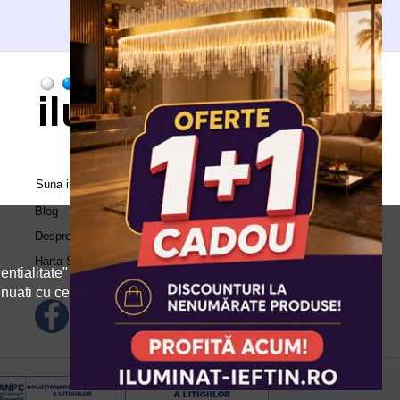
Suna in call center:
0371.504.543
Blog
Despre Noi
Harta Site
entialitate
" si
inuati cu cele