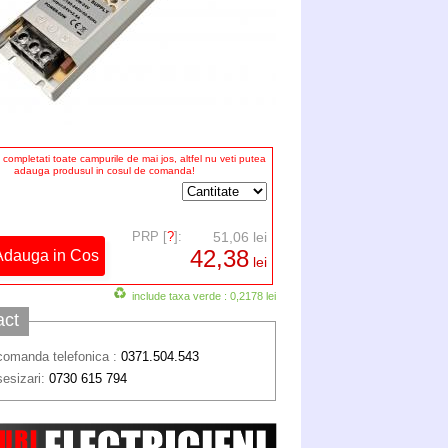
completati toate campurile de mai jos, altfel nu veti putea
adauga produsul in cosul de comanda!
PRP [
?
]:
51,06 lei
42,38
lei
include taxa verde : 0,2178 lei
act
comanda telefonica :
0371.504.543
sesizari:
0730 615 794