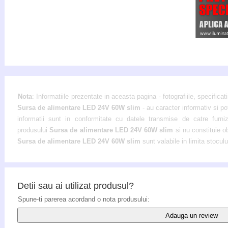
Nota
: Informatiile prezentate in aceasta pagina - fotografiile, specificati
Sursa de alimentare LED 24V 60W slim
- au caracter informativ si po
informatii sunt in conformitate cu datele transmise de catre furnizor
produsului
Sursa de alimentare LED 24V 60W slim
si nu constituie o
Sursa de alimentare LED 24V 60W slim
sunt valabile in limita stoculu
Detii sau ai utilizat produsul?
Spune-ti parerea acordand o nota produsului:
Adauga un review