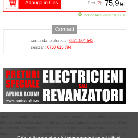
75,9
Pret [
?
]:
lei
include taxa verde : 0,968 lei
Contact
comanda telefonica :
0371.504.543
sesizari:
0730 615 794
Notă
: Informatiile prezentate in aceasta pagina - fotografiile, specificatiile
tehnice, statusul stocului si pretul produsului
Aplica de perete Nordic Wood
-
au caracter informativ si pot fi modificate fara o anuntare prealabila. Aceste
informatii sunt in conformitate cu datele transmise de catre furnizorii,