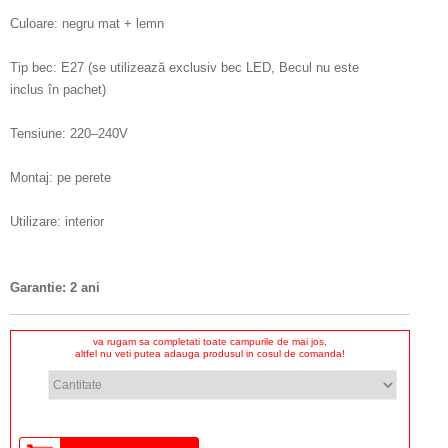
Culoare: negru mat + lemn
Tip bec: E27 (se utilizează exclusiv bec LED, Becul nu este
inclus în pachet)
Tensiune: 220–240V
Montaj: pe perete
Utilizare: interior
Garantie: 2 ani
va rugam sa completati toate campurile de mai jos,
altfel nu veti putea adauga produsul in cosul de comanda!