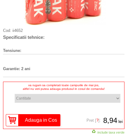
Cod:
ii4652
Specificatii tehnice:
Tensiune:
Garantie: 2 ani
va rugam sa completati toate campurile de mai jos,
altfel nu veti putea adauga produsul in cosul de comanda!
8,94
Pret [
?
]:
lei
include taxa verde