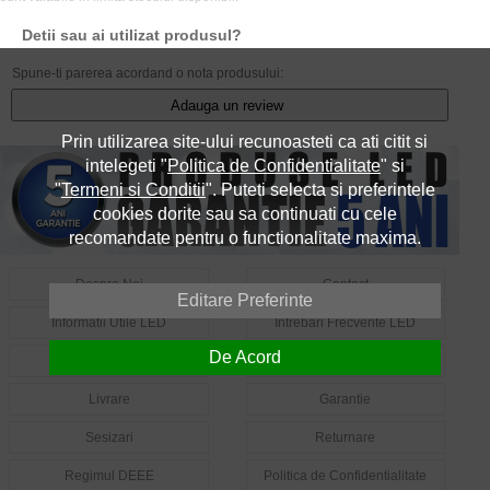
Detii sau ai utilizat produsul?
Spune-ti parerea acordand o nota produsului:
Adauga un review
Prin utilizarea site-ului recunoasteti ca ati citit si
intelegeti "
Politica de Confidentialitate
" si
"
Termeni si Conditii
". Puteti selecta si preferintele
cookies dorite sau sa continuati cu cele
recomandate pentru o functionalitate maxima.
Despre Noi
Contact
Editare Preferinte
Informatii Utile LED
Intrebari Frecvente LED
De Acord
Cum Comand?
Cum Platesc?
Livrare
Garantie
Sesizari
Returnare
Regimul DEEE
Politica de Confidentialitate