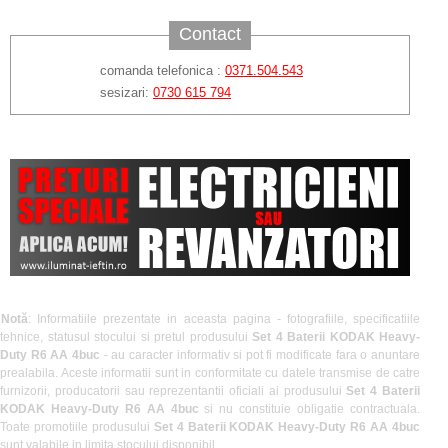
Contact
comanda telefonica :
0371.504.543
sesizari:
0730 615 794
Notă
: Informatiile prezentate in aceasta pagina - fotografiile, specificatiile
tehnice, statusul stocului si pretul produsului
Set 4 Baterii KODAK Heavy-
Duty R6 AA 4buc
- au caracter informativ si pot fi modificate fara o anuntare
prealabila. Aceste informatii sunt in conformitate cu datele transmise de catre
furnizorii, producatorii sau reprezentantii oficiali ai produsului
Set 4 Baterii
KODAK Heavy-Duty R6 AA 4buc
si nu constituie obligatie contractuala.
Toate promotiile produsului
Set 4 Baterii KODAK Heavy-Duty R6 AA 4buc
sunt valabile in limita stocului disponibil.