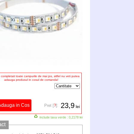
completati toate campurile de mai jos, altfel nu veti putea
adauga produsul in cosul de comanda!
23,9
Pret [
?
]:
lei
include taxa verde : 0,2178 lei
act