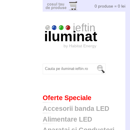
0 produse = 0 lei
ieftin
iluminat
by Habitat Energy
Oferte Speciale
Accesorii banda LED
Alimentare LED