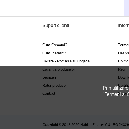
Suport clienti
Infor
Cum Comand?
Termen
Cum Platesc?
Despr
Livrare - Romania si Ungaria
Politic
Garantia produselor
Regim
Sesizari
Downl
Retur produse
Certifi
Prin utilizare
Contact
Protec
"
Termeni si C
Copyright © 2012-2026 Habitat Energy, CUI: RO 2432