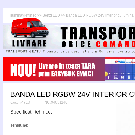
iluminat-ieftin.ro
>>
Benzi LED
>> Banda LED RGBW 24V interior cu lumina
BANDA LED RGBW 24V INTERIOR C
Cod:
ii4710
NC:94051140
Specificatii tehnice:
Tensiune: