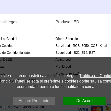
matii legale
Produse LED
i si Conditii
Oferte Speciale
e Cookies
Benzi Led - RGB, 5050, COB, Kituri
a de Confidentialitate
Becuri Led - B22, E14, E27
ul DEEE
Aplice Led
oad
Profile Led
cate
Proiectoare LED
a site-ului recunoasteti ca ati citit si intelegeti "
Politica de Confid
ția Consumatorului: ANPC
Lustre LED
onditii
". Puteti selecta si preferintele cookies dorite sau sa cont
recomandate pentru o functionalitate maxima.
Editare Preferinte
De Acord
9885, Reg. Com. J40/13722/2008