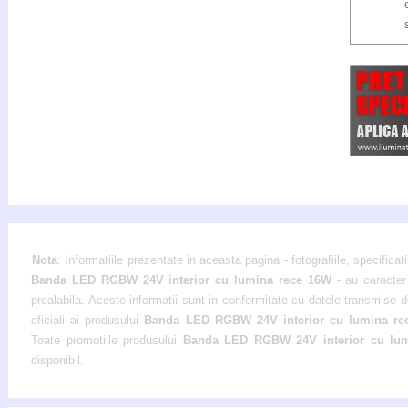
Nota
: Informatiile prezentate in aceasta pagina - fotografiile, specificati
Banda LED RGBW 24V interior cu lumina rece 16W
- au caracter
prealabila. Aceste informatii sunt in conformitate cu datele transmise de
oficiali ai produsului
Banda LED RGBW 24V interior cu lumina r
Toate promotiile produsului
Banda LED RGBW 24V interior cu lu
disponibil.