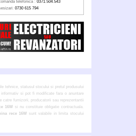
comanda telefonica :
0371.504.543
sesizari:
0730 615 794
ile tehnice, statusul stocului si pretul produsului
 informativ si pot fi modificate fara o anuntare
 catre furnizorii, producatorii sau reprezentantii
ece 16W
si nu constituie obligatie contractuala.
mina rece 16W
sunt valabile in limita stocului