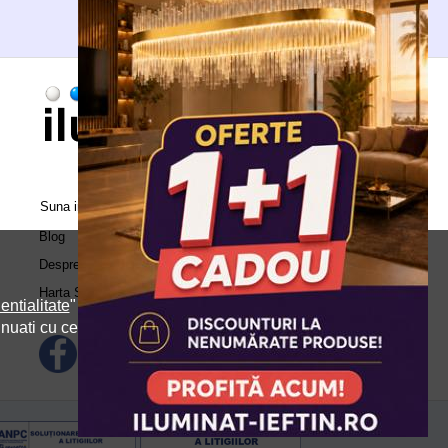
Suna in call center:
0371.504.543
Blog
Despre Noi
Harta Site
entialitate
" si
inuati cu cele