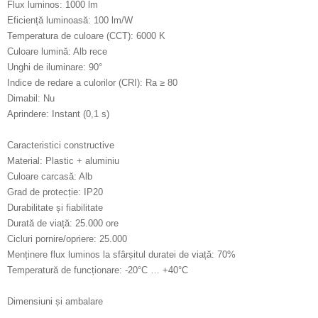
Flux luminos: 1000 lm
Eficiență luminoasă: 100 lm/W
Temperatura de culoare (CCT): 6000 K
Culoare lumină: Alb rece
Unghi de iluminare: 90°
Indice de redare a culorilor (CRI): Ra ≥ 80
Dimabil: Nu
Aprindere: Instant (0,1 s)
Caracteristici constructive
Material: Plastic + aluminiu
Culoare carcasă: Alb
Grad de protecție: IP20
Durabilitate și fiabilitate
Durată de viață: 25.000 ore
Cicluri pornire/opriere: 25.000
Menținere flux luminos la sfârșitul duratei de viață: 70%
Temperatură de funcționare: -20°C … +40°C
Dimensiuni și ambalare