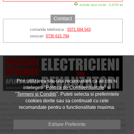
include taxa verde : 0,4235 lei
Contact
comanda telefonica :
0371.504.543
sesizari:
0730 615 794
Prin utilizarea site-ului recunoasteti ca ati citit si
intelegeti "
Politica de Confidentialitate
" si
"
Termeni si Conditii
". Puteti selecta si preferintele
cookies dorite sau sa continuati cu cele
Notă
: Informatiile prezentate in aceasta pagina - fotografiile, specificatiile
recomandate pentru o functionalitate maxima.
tehnice, statusul stocului si pretul produsului
Bec LED E27 G46 10W 1000LM
- au caracter informativ si pot fi modificate fara o anuntare prealabila. Aceste
informatii sunt in conformitate cu datele transmise de catre furnizorii,
Editare Preferinte
producatorii sau reprezentantii oficiali ai produsului
Bec LED E27 G46 10W
1000LM
si nu constituie obligatie contractuala. Toate promotiile produsului