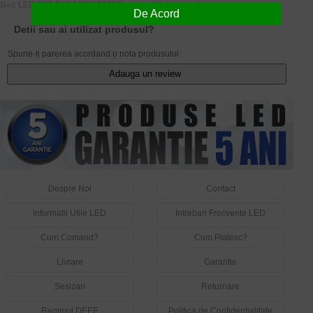
Bec LED E27 G46 10W 1000LM
sunt valabile in limita stocului disponibil.
De Acord
Detii sau ai utilizat produsul?
Spune-ti parerea acordand o nota produsului:
Adauga un review
Despre Noi
Contact
Informatii Utile LED
Intrebari Frecvente LED
Cum Comand?
Cum Platesc?
Livrare
Garantie
Sesizari
Returnare
Regimul DEEE
Politica de Confidentialitate