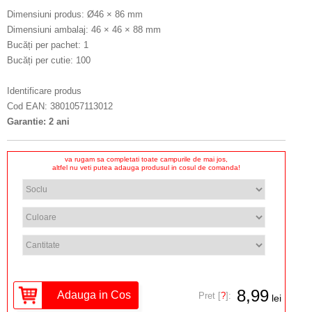
Dimensiuni produs: Ø46 × 86 mm
Dimensiuni ambalaj: 46 × 46 × 88 mm
Bucăți per pachet: 1
Bucăți per cutie: 100
Identificare produs
Cod EAN: 3801057113012
Garantie: 2 ani
va rugam sa completati toate campurile de mai jos,
altfel nu veti putea adauga produsul in cosul de comanda!
8,99
Pret [
?
]:
lei