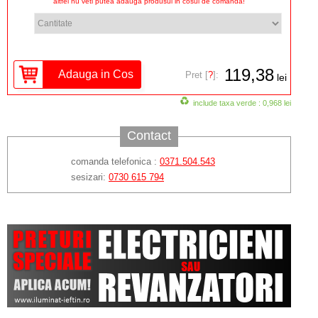
altfel nu veti putea adauga produsul in cosul de comanda!
119,38
Pret [
?
]:
lei
include taxa verde : 0,968 lei
Contact
comanda telefonica :
0371.504.543
sesizari:
0730 615 794