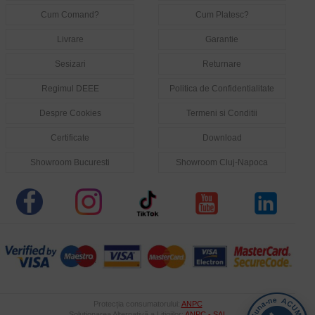
Cum Comand?
Cum Platesc?
Livrare
Garantie
Sesizari
Returnare
Regimul DEEE
Politica de Confidentialitate
Despre Cookies
Termeni si Conditii
Certificate
Download
Showroom Bucuresti
Showroom Cluj-Napoca
Protecția consumatorului:
ANPC
Soluționarea Alternativă a Litigiilor:
ANPC - SAL