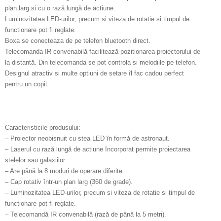
plan larg si cu o rază lungă de actiune.
Luminozitatea LED-urilor, precum si viteza de rotatie si timpul de
functionare pot fi reglate.
Boxa se conecteaza de pe telefon bluetooth direct.
Telecomanda IR convenabilă facilitează pozitionarea proiectorului de
la distantă. Din telecomanda se pot controla si melodiile pe telefon.
Designul atractiv si multe optiuni de setare îl fac cadou perfect
pentru un copil.
Caracteristicile produsului:
– Proiector neobisnuit cu stea LED în formă de astronaut.
– Laserul cu rază lungă de actiune încorporat permite proiectarea
stelelor sau galaxiilor.
– Are până la 8 moduri de operare diferite.
– Cap rotativ într-un plan larg (360 de grade).
– Luminozitatea LED-urilor, precum si viteza de rotatie si timpul de
functionare pot fi reglate.
– Telecomandă IR convenabilă (rază de până la 5 metri).