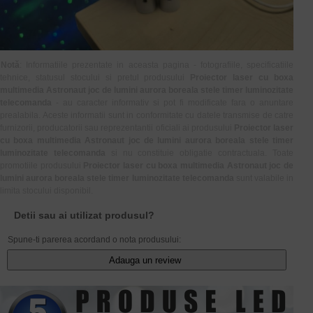
Notă
: Informatiile prezentate in aceasta pagina - fotografiile, specificatiile
tehnice, statusul stocului si pretul produsului
Proiector laser cu boxa
multimedia Astronaut joc de lumini aurora boreala stele timer luminozitate
telecomanda
- au caracter informativ si pot fi modificate fara o anuntare
prealabila. Aceste informatii sunt in conformitate cu datele transmise de catre
furnizorii, producatorii sau reprezentantii oficiali ai produsului
Proiector laser
cu boxa multimedia Astronaut joc de lumini aurora boreala stele timer
luminozitate telecomanda
si nu constituie obligatie contractuala. Toate
promotiile produsului
Proiector laser cu boxa multimedia Astronaut joc de
lumini aurora boreala stele timer luminozitate telecomanda
sunt valabile in
limita stocului disponibil.
Detii sau ai utilizat produsul?
Spune-ti parerea acordand o nota produsului:
Adauga un review