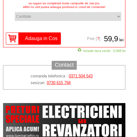
va rugam sa completati toate campurile de mai jos,
altfel nu veti putea adauga produsul in cosul de comanda!
59,9
Pret [
?
]:
lei
include taxa verde : 0,968 lei
Contact
comanda telefonica :
0371.504.543
sesizari:
0730 615 794