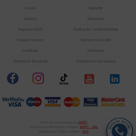
Livrare
Garantie
Sesizari
Returnare
Regimul DEEE
Politica de Confidentialitate
Despre Cookies
Termeni si Conditii
Certificate
Download
Showroom Bucuresti
Showroom Cluj-Napoca
Protecția consumatorului:
ANPC
Soluționarea Alternativă a Litigiilor:
ANPC - SAL
Soluționarea Online a litigiilor:
SOL