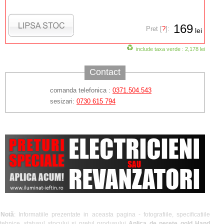
169
Pret [
?
]:
lei
include taxa verde : 2,178 lei
Contact
comanda telefonica :
0371.504.543
sesizari:
0730 615 794
Notă
: Informatiile prezentate in aceasta pagina - fotografiile, specificatiile
tehnice, statusul stocului si pretul produsului
Aplica de perete gold Hand