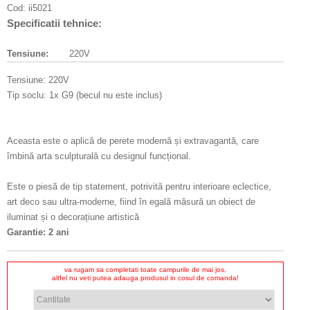
Cod:
ii5021
Specificatii tehnice:
Tensiune:
220V
Tensiune: 220V
Tip soclu: 1x G9 (becul nu este inclus)
Aceasta este o aplică de perete modernă și extravagantă, care
îmbină arta sculpturală cu designul funcțional.
Este o piesă de tip statement, potrivită pentru interioare eclectice,
art deco sau ultra-moderne, fiind în egală măsură un obiect de
iluminat și o decorațiune artistică
Garantie: 2 ani
va rugam sa completati toate campurile de mai jos,
altfel nu veti putea adauga produsul in cosul de comanda!