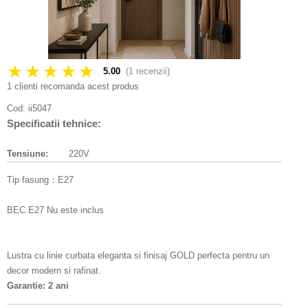
★★★★★
5.00
(
1
recenzii)
1 clienti recomanda acest produs
Cod:
ii5047
Specificatii tehnice:
Tensiune:
220V
Tip fasung：E27
BEC E27 Nu este inclus
Lustra cu linie curbata eleganta si finisaj GOLD perfecta pentru un
decor modern si rafinat.
Garantie: 2 ani