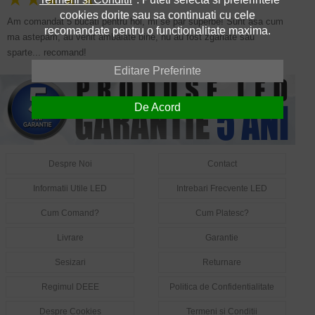
cookies dorite sau sa continuati cu cele
Am comandat 5 bucati pentru hol, mi se par superbe! Sunt asa cum
recomandate pentru o functionalitate maxima.
ma astepam, au venit ambalate bine, nu au fost zgariate sau
sparte... recomand!
Editare Preferinte
De Acord
Despre Noi
Contact
Informatii Utile LED
Intrebari Frecvente LED
Cum Comand?
Cum Platesc?
Livrare
Garantie
Sesizari
Returnare
Regimul DEEE
Politica de Confidentialitate
Despre Cookies
Termeni si Conditii