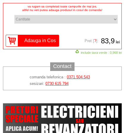
va rugam sa completati toate campurile de mai jos,
altfel nu veti putea adauga produsul in cosul de comanda!
83,9
Pret [
?
]:
lei
include taxa verde : 0,968 lei
Contact
comanda telefonica :
0371.504.543
sesizari:
0730 615 794