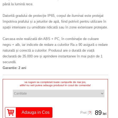
până la lumină rece.
Datorită gradului de protecție IP65, corpul de iluminat este protejat
împotriva prafului și a jeturilor de apă, fiind potrivit pentru utilizare în
spații interioare cu umiditate ridicată sau în zone exterioare protejate.
Carcasa este realizată din ABS + PC, în combinație de culoare
negru + alb, iar indicele de redare a culorilor Ra ≥ 90 asigură o redare
naturală și corectă a culorilor. Produsul are o durată de viață
declarată de 35.000 ore și aprindere instantanee în mai puțin de 1
secundă.
Garantie: 2 ani
va rugam sa completati toate campurile de mai jos,
altfel nu veti putea adauga produsul in cosul de comanda!
89
Pret [
?
]:
lei