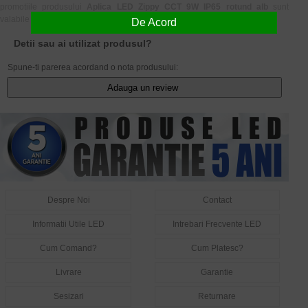
promotiile produsului
Aplica LED Zippy CCT 9W IP65 rotund alb
sunt
valabile in limita stocului disponibil.
De Acord
Detii sau ai utilizat produsul?
Spune-ti parerea acordand o nota produsului:
Adauga un review
Despre Noi
Contact
Informatii Utile LED
Intrebari Frecvente LED
Cum Comand?
Cum Platesc?
Livrare
Garantie
Sesizari
Returnare