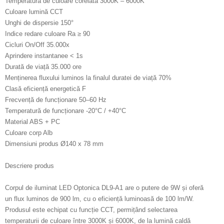
Temperatură de culoare corelată 3000K – 6000K
Culoare lumină CCT
Unghi de dispersie 150°
Indice redare culoare Ra ≥ 90
Cicluri On/Off 35.000x
Aprindere instantanee < 1s
Durată de viață 35.000 ore
Menținerea fluxului luminos la finalul duratei de viață 70%
Clasă eficiență energetică F
Frecvență de funcționare 50–60 Hz
Temperatură de funcționare -20°C / +40°C
Material ABS + PC
Culoare corp Alb
Dimensiuni produs Ø140 x 78 mm
Descriere produs
Corpul de iluminat LED Optonica DL9-A1 are o putere de 9W și oferă
un flux luminos de 900 lm, cu o eficiență luminoasă de 100 lm/W.
Produsul este echipat cu funcție CCT, permițând selectarea
temperaturii de culoare între 3000K și 6000K, de la lumină caldă