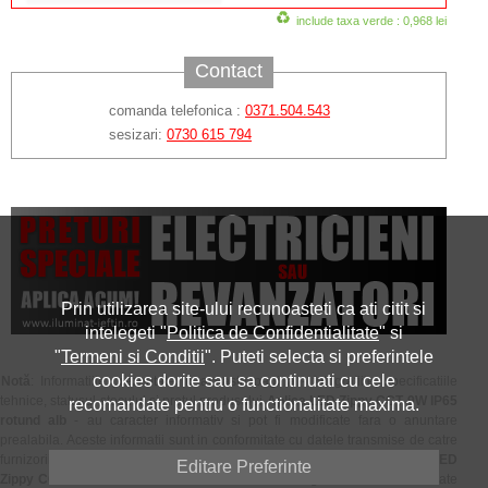
include taxa verde : 0,968 lei
Contact
comanda telefonica :
0371.504.543
sesizari:
0730 615 794
Prin utilizarea site-ului recunoasteti ca ati citit si
intelegeti "
Politica de Confidentialitate
" si
"
Termeni si Conditii
". Puteti selecta si preferintele
cookies dorite sau sa continuati cu cele
Notă
: Informatiile prezentate in aceasta pagina - fotografiile, specificatiile
tehnice, statusul stocului si pretul produsului
Aplica LED Zippy CCT 9W IP65
recomandate pentru o functionalitate maxima.
rotund alb
- au caracter informativ si pot fi modificate fara o anuntare
prealabila. Aceste informatii sunt in conformitate cu datele transmise de catre
furnizorii, producatorii sau reprezentantii oficiali ai produsului
Aplica LED
Editare Preferinte
Zippy CCT 9W IP65 rotund alb
si nu constituie obligatie contractuala. Toate