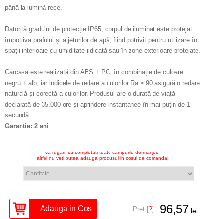
până la lumină rece.
Datorită gradului de protecție IP65, corpul de iluminat este protejat
împotriva prafului și a jeturilor de apă, fiind potrivit pentru utilizare în
spații interioare cu umiditate ridicată sau în zone exterioare protejate.
Carcasa este realizată din ABS + PC, în combinație de culoare
negru + alb, iar indicele de redare a culorilor Ra ≥ 90 asigură o redare
naturală și corectă a culorilor. Produsul are o durată de viață
declarată de 35.000 ore și aprindere instantanee în mai puțin de 1
secundă.
Garantie: 2 ani
va rugam sa completati toate campurile de mai jos,
altfel nu veti putea adauga produsul in cosul de comanda!
96,57
Pret [
?
]:
lei