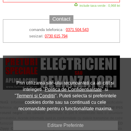
include taxa verde : 0,968 lei
Contact
comanda telefonica :
0371.504.543
sesizari:
0730 615 794
Prin utilizarea site-ului recunoasteti ca ati citit si
intelegeti "
Politica de Confidentialitate
" si
"
Termeni si Conditii
". Puteti selecta si preferintele
cookies dorite sau sa continuati cu cele
Notă
: Informatiile prezentate in aceasta pagina - fotografiile, specificatiile
tehnice, statusul stocului si pretul produsului
Aplica LED Zippy CCT 9W IP65
recomandate pentru o functionalitate maxima.
rotund negru
- au caracter informativ si pot fi modificate fara o anuntare
prealabila. Aceste informatii sunt in conformitate cu datele transmise de catre
furnizorii, producatorii sau reprezentantii oficiali ai produsului
Aplica LED
Editare Preferinte
Zippy CCT 9W IP65 rotund negru
si nu constituie obligatie contractuala.