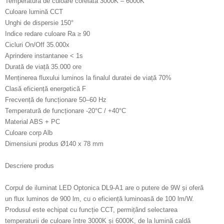
Temperatură de culoare corelată 3000K – 6000K
Culoare lumină CCT
Unghi de dispersie 150°
Indice redare culoare Ra ≥ 90
Cicluri On/Off 35.000x
Aprindere instantanee < 1s
Durată de viață 35.000 ore
Menținerea fluxului luminos la finalul duratei de viață 70%
Clasă eficiență energetică F
Frecvență de funcționare 50–60 Hz
Temperatură de funcționare -20°C / +40°C
Material ABS + PC
Culoare corp Alb
Dimensiuni produs Ø140 x 78 mm
Descriere produs
Corpul de iluminat LED Optonica DL9-A1 are o putere de 9W și oferă
un flux luminos de 900 lm, cu o eficiență luminoasă de 100 lm/W.
Produsul este echipat cu funcție CCT, permițând selectarea
temperaturii de culoare între 3000K și 6000K, de la lumină caldă