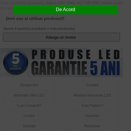
Toate promotiile produsului
Aplica LED Zippy CCT 9W IP65 rotund negru
sunt valabile in limita stocului disponibil.
De Acord
Detii sau ai utilizat produsul?
Spune-ti parerea acordand o nota produsului:
Adauga un review
Despre Noi
Contact
Informatii Utile LED
Intrebari Frecvente LED
Cum Comand?
Cum Platesc?
Livrare
Garantie
Sesizari
Returnare