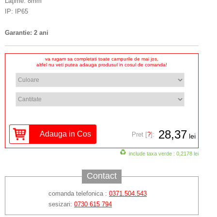
Lăţime: 8mm
IP: IP65
Garantie: 2 ani
va rugam sa completati toate campurile de mai jos,
altfel nu veti putea adauga produsul in cosul de comanda!
28,37
Pret [
?
]:
lei
include taxa verde : 0,2178 lei
Contact
comanda telefonica :
0371.504.543
sesizari:
0730 615 794