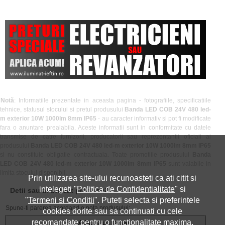
Notă
: Informatiile prezentate in aceasta pagina - fotografiile, specificatiile
tehnice, statusul stocului si pretul produsului
Banda LED COB 24V 480 led-
m exterior 10W 1000lm 8mm IP65
- au caracter informativ si pot fi modificate
fara o anuntare prealabila. Aceste informatii sunt in conformitate cu datele
transmise de catre furnizorii, producatorii sau reprezentantii oficiali ai
produsului
Banda LED COB 24V 480 led-m exterior 10W 1000lm 8mm IP65
si nu constituie obligatie contractuala. Toate promotiile produsului
Banda
LED COB 24V 480 led-m exterior 10W 1000lm 8mm IP65
sunt valabile in
limita stocului disponibil.
Prin utilizarea site-ului recunoasteti ca ati citit si
intelegeti "
Politica de Confidentialitate
" si
Detii sau ai utilizat produsul?
"
Termeni si Conditii
". Puteti selecta si preferintele
Spune-ti parerea acordand o nota produsului:
cookies dorite sau sa continuati cu cele
recomandate pentru o functionalitate maxima.
Adauga un review