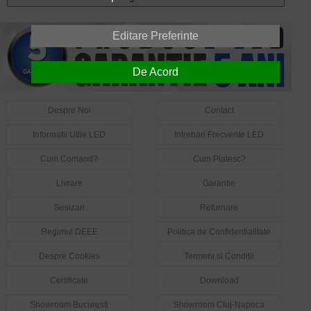
Editare Preferinte
De Acord
Despre Noi
Contact
Informatii Utile LED
Intrebari Frecvente LED
Cum Comand?
Cum Platesc?
Livrare
Garantie
Sesizari
Returnare
Regimul DEEE
Politica de Confidentialitate
Despre Cookies
Termeni si Conditii
Certificate
Download
Showroom Bucuresti
Showroom Cluj-Napoca