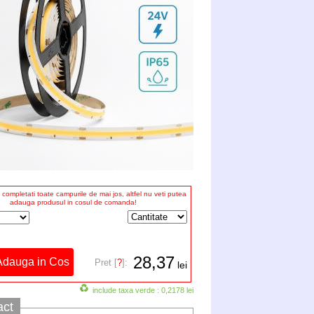
completati toate campurile de mai jos, altfel nu veti putea
adauga produsul in cosul de comanda!
28,37
Pret [
?
]:
lei
include taxa verde : 0,2178 lei
act