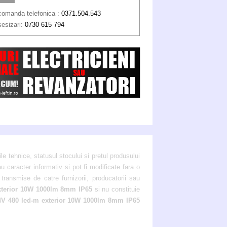
comanda telefonica :
0371.504.543
sesizari:
0730 615 794
ile tehnice, statusul stocului si pretul produsului
au caracter informativ si pot fi modificate fara o
transmise de catre furnizorii, producatorii sau
xterior 10W 1000lm 8mm IP65
si nu constituie
V 480 led-m exterior 10W 1000lm 8mm IP65