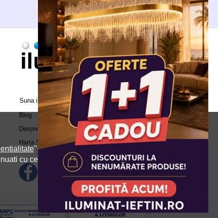
Suna in call center:
0371.504.543
Blog
Despre Noi
Harta Site
entialitate
" si
inuati cu cele