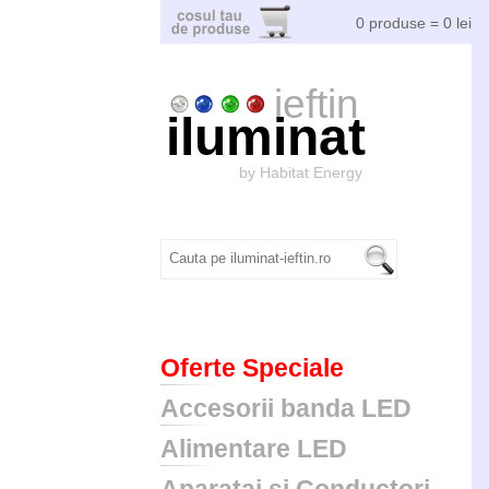
0 produse = 0 lei
ieftin
iluminat
by Habitat Energy
Oferte Speciale
Accesorii banda LED
Alimentare LED