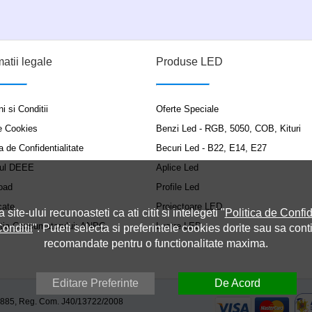
matii legale
Produse LED
i si Conditii
Oferte Speciale
e Cookies
Benzi Led - RGB, 5050, COB, Kituri
a de Confidentialitate
Becuri Led - B22, E14, E27
ul DEEE
Aplice Led
oad
Profile Led
cate
Proiectoare LED
a site-ului recunoasteti ca ati citit si intelegeti "
Politica de Confid
ția Consumatorului: ANPC
Lustre LED
onditii
". Puteti selecta si preferintele cookies dorite sau sa cont
recomandate pentru o functionalitate maxima.
Editare Preferinte
De Acord
9885, Reg. Com. J40/13722/2008