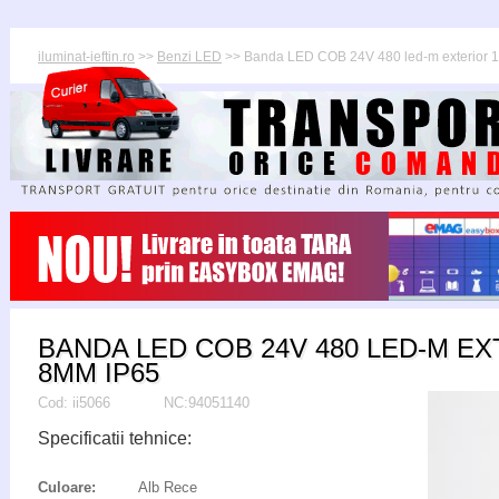
iluminat-ieftin.ro
>>
Benzi LED
>> Banda LED COB 24V 480 led-m exterior
BANDA LED COB 24V 480 LED-M EX
8MM IP65
Cod:
ii5066
NC:94051140
Specificatii tehnice:
Culoare:
Alb Rece