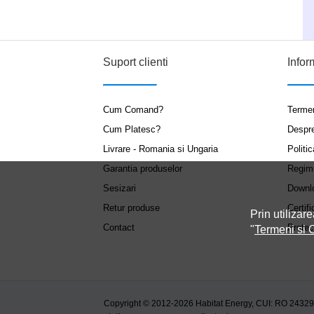
Suport clienti
Infor
Cum Comand?
Termen
Cum Platesc?
Despr
Livrare - Romania si Ungaria
Politic
Garantia produselor
Regim
Sesizari
Downl
Retur produse
Certifi
Prin utilizare
Contact
Protec
"
Termeni si C
Copyright © 2012-2026 Habitat Energy, CUI: RO 2432