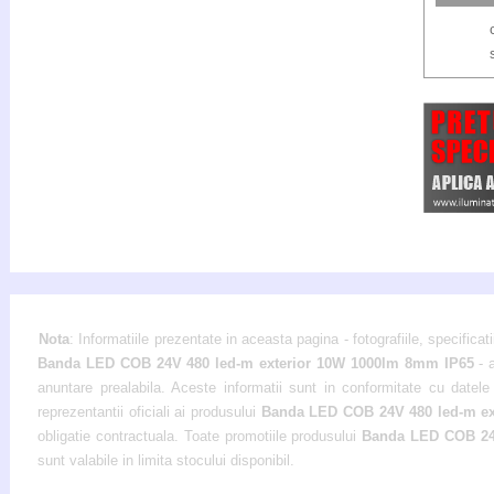
Nota
: Informatiile prezentate in aceasta pagina - fotografiile, specificati
Banda LED COB 24V 480 led-m exterior 10W 1000lm 8mm IP65
- 
anuntare prealabila. Aceste informatii sunt in conformitate cu datele 
reprezentantii oficiali ai produsului
Banda LED COB 24V 480 led-m e
obligatie contractuala. Toate promotiile produsului
Banda LED COB 24
sunt valabile in limita stocului disponibil.