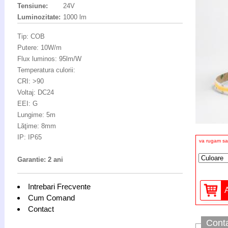
Tensiune:
24V
Luminozitate:
1000 lm
Tip: COB
Putere: 10W/m
Flux luminos: 95lm/W
Temperatura culorii:
CRI: >90
Voltaj: DC24
EEI: G
Lungime: 5m
Lăţime: 8mm
IP: IP65
va rugam sa 
Garantie: 2 ani
Intrebari Frecvente
Cum Comand
Contact
Cont