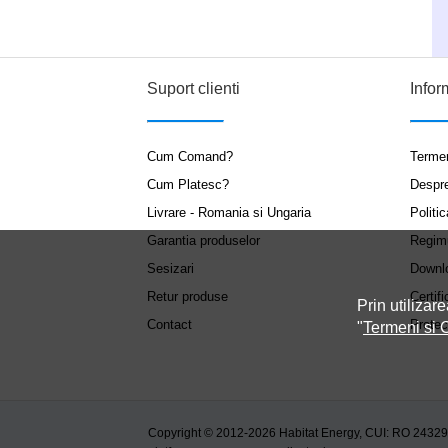
Suport clienti
Infor
Cum Comand?
Termen
Cum Platesc?
Despr
Livrare - Romania si Ungaria
Politic
Garantia produselor
Regim
Sesizari
Downl
Retur produse
Certifi
Prin utilizare
Contact
Protec
"
Termeni si C
Copyright © 2012-2026 Habitat Energy, CUI: RO 2432