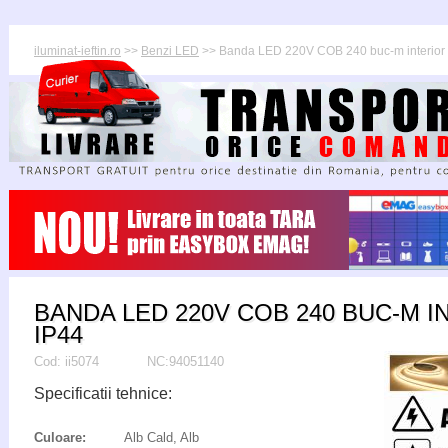
iluminat-ieftin.ro
>>
Benzi LED
>> Banda LED 220V COB 240 buc-m interior
BANDA LED 220V COB 240 BUC-M I
IP44
Cod:
ii5074
NC:94051140
Specificatii tehnice:
Culoare:
Alb Cald, Alb