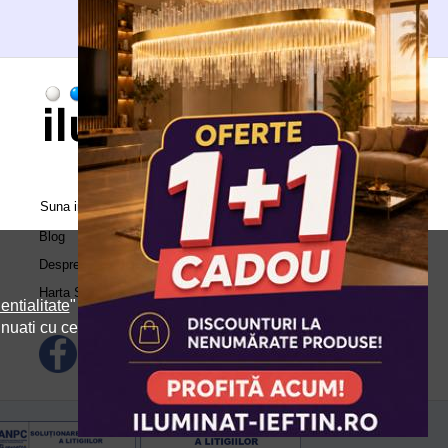
Suna in call center:
0371.504.543
Blog
Despre Noi
Harta Site
entialitate
" si
inuati cu cele