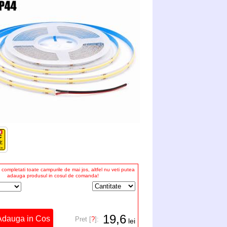
completati toate campurile de mai jos, altfel nu veti putea
adauga produsul in cosul de comanda!
19,6
Pret [
?
]:
lei