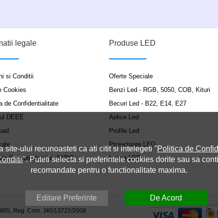
matii legale
Produse LED
i si Conditii
Oferte Speciale
e Cookies
Benzi Led - RGB, 5050, COB, Kituri
a de Confidentialitate
Becuri Led - B22, E14, E27
ul DEEE
Aplice Led
oad
Profile Led
cate
Proiectoare LED
a site-ului recunoasteti ca ati citit si intelegeti "
Politica de Confid
ția Consumatorului: ANPC
Lustre LED
onditii
". Puteti selecta si preferintele cookies dorite sau sa cont
recomandate pentru o functionalitate maxima.
Editare Preferinte
De Acord
9885, Reg. Com. J40/13722/2008