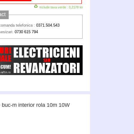
include taxa verde : 0,2178 lei
act
comanda telefonica :
0371.504.543
sesizari:
0730 615 794
 buc-m interior rola 10m 10W