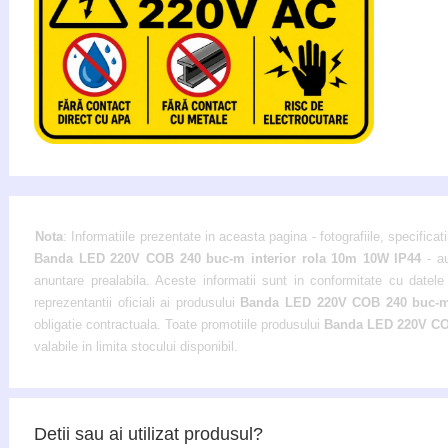
Nota
: Informatiile prezentate in aceasta pagina - fotografiile, specificati
Banda LED 220V COB 240 buc-m interior rola 10m 10W IP44
- a
anuntare prealabila. Aceste informatii sunt in conformitate cu datele 
reprezentantii oficiali ai produsului
Banda LED 220V COB 240 buc-m 
obligatie contractuala. Toate promotiile produsului
Banda LED 220V COB
valabile in limita stocului disponibil.
Detii sau ai utilizat produsul?