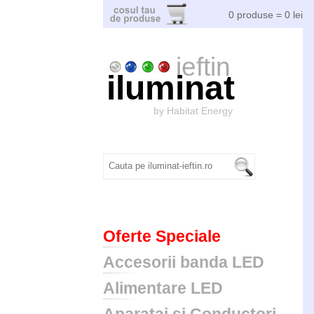
0 produse = 0 lei
ieftin
iluminat
by Habitat Energy
Oferte Speciale
Accesorii banda LED
Alimentare LED