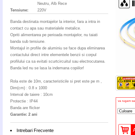
Neutru, Alb Rece
Tensiune:
220V
Banda destinata montajelor la interior, fara a intra in
contact cu apa sau materialele metalice.
Opriti alimentarea pe perioada montajelor, nu taiati
banda sub tensiune.
Montajul in profile de aluminiu se face dupa eliminarea
contactului direct intre elementele benzii si corpul
profilului ca sa evitati scurtcircuitul sau electrocutarea.
Banda led nu se lasa la indemana copiilor!
Rola este de 10m, caracteristicile si pret este pe m ,
Dim(cm) : 0.8 x 1000
Interval de taiere : 10cm
Protectie : IP44
va rugam sa 
Banda are flicker
Garantie: 2 ani
Intrebari Frecvente