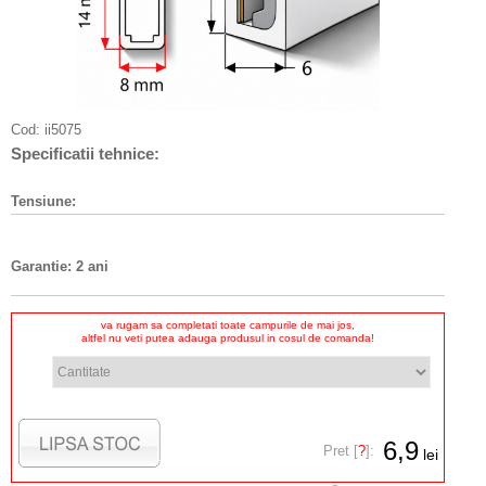
Cod:
ii5075
Specificatii tehnice:
Tensiune:
Garantie: 2 ani
va rugam sa completati toate campurile de mai jos,
altfel nu veti putea adauga produsul in cosul de comanda!
6,9
Pret [
?
]:
lei