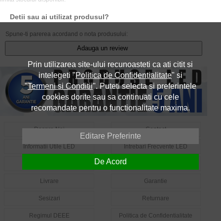
Detii sau ai utilizat produsul?
Spune-ti parerea acordand o nota produsului:
Adauga un review
Prin utilizarea site-ului recunoasteti ca ati citit si
intelegeti "
Politica de Confidentialitate
" si
"
Termeni si Conditii
". Puteti selecta si preferintele
cookies dorite sau sa continuati cu cele
recomandate pentru o functionalitate maxima.
Despre Noi
Contact
Editare Preferinte
Informatii Utile LED
Intrebari Frecvente LED
De Acord
Cum Comand?
Cum Platesc?
Livrare
Garantie
Sesizari
Returnare
Regimul DEEE
Politica de Confidentialitate