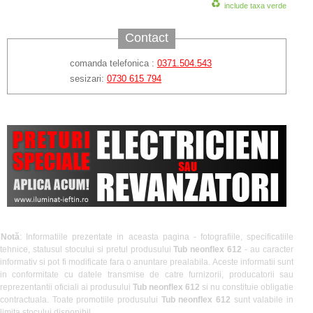
include taxa verde
Contact
comanda telefonica :
0371.504.543
sesizari:
0730 615 794
Notă
: Informatiile prezentate in aceasta pagina - fotografiile, specificatiile
tehnice, statusul stocului si pretul produsului
Tub neonflex 612
- au caracter
informativ si pot fi modificate fara o anuntare prealabila. Aceste informatii sunt
in conformitate cu datele transmise de catre furnizorii, producatorii sau
reprezentantii oficiali ai produsului
Tub neonflex 612
si nu constituie obligatie
contractuala. Toate promotiile produsului
Tub neonflex 612
sunt valabile in
limita stocului disponibil.