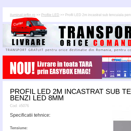
iluminat-ieftin.ro
>>
Profile LED
>> Profil LED 2m incastrat sub tencuiala pe
PROFIL LED 2M INCASTRAT SUB T
BENZI LED 8MM
Cod:
ii5076
Specificatii tehnice:
Tensiune: