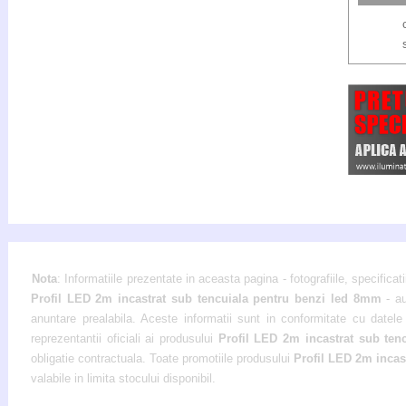
Nota
: Informatiile prezentate in aceasta pagina - fotografiile, specificati
Profil LED 2m incastrat sub tencuiala pentru benzi led 8mm
- a
anuntare prealabila. Aceste informatii sunt in conformitate cu datele 
reprezentantii oficiali ai produsului
Profil LED 2m incastrat sub te
obligatie contractuala. Toate promotiile produsului
Profil LED 2m incas
valabile in limita stocului disponibil.