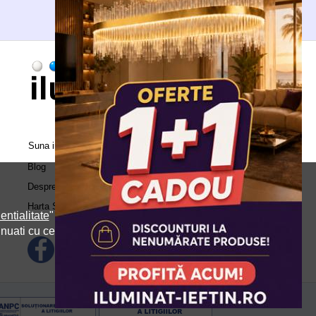
Suna in call center:
0371.504.543
Blog
Despre Noi
Harta Site
entialitate
" si
inuati cu cele