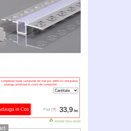
completati toate campurile de mai jos, altfel nu veti putea
adauga produsul in cosul de comanda!
33,9
Pret [
?
]:
lei
include taxa verde
act