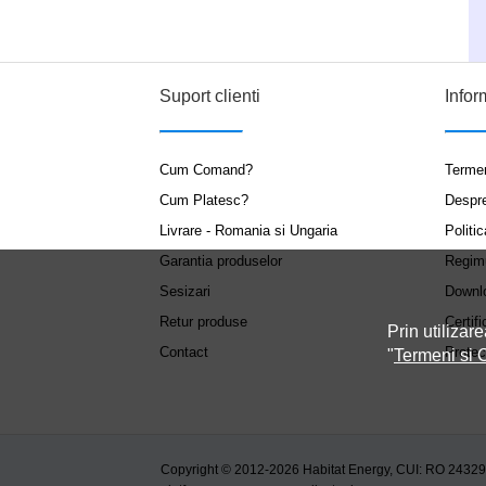
Suport clienti
Infor
Cum Comand?
Termen
Cum Platesc?
Despr
Livrare - Romania si Ungaria
Politic
Garantia produselor
Regim
Sesizari
Downl
Retur produse
Certifi
Prin utilizare
Contact
Protec
"
Termeni si C
Copyright © 2012-2026 Habitat Energy, CUI: RO 2432