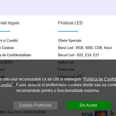
matii legale
Produse LED
i si Conditii
Oferte Speciale
e Cookies
Benzi Led - RGB, 5050, COB, Kituri
a de Confidentialitate
Becuri Led - B22, E14, E27
ul DEEE
Aplice Led
oad
Profile Led
cate
Proiectoare LED
a site-ului recunoasteti ca ati citit si intelegeti "
Politica de Confid
ția Consumatorului: ANPC
Lustre LED
onditii
". Puteti selecta si preferintele cookies dorite sau sa cont
recomandate pentru o functionalitate maxima.
Editare Preferinte
De Acord
9885, Reg. Com. J40/13722/2008