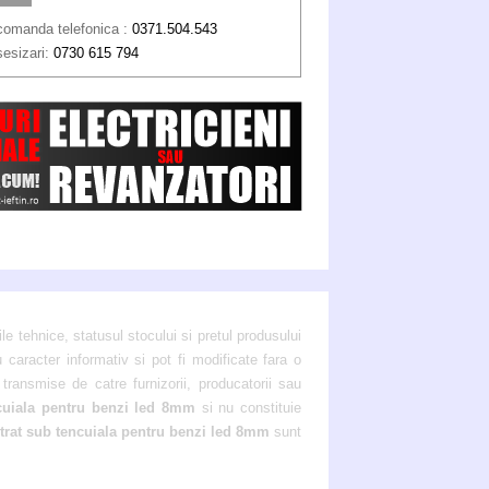
comanda telefonica :
0371.504.543
sesizari:
0730 615 794
ile tehnice, statusul stocului si pretul produsului
u caracter informativ si pot fi modificate fara o
transmise de catre furnizorii, producatorii sau
ncuiala pentru benzi led 8mm
si nu constituie
trat sub tencuiala pentru benzi led 8mm
sunt