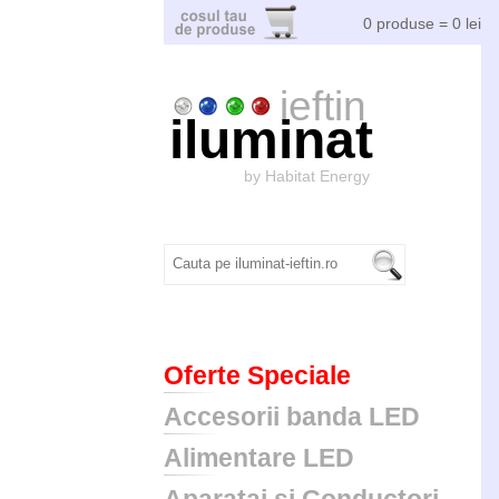
0 produse = 0 lei
ieftin
iluminat
by Habitat Energy
Oferte Speciale
Accesorii banda LED
Alimentare LED