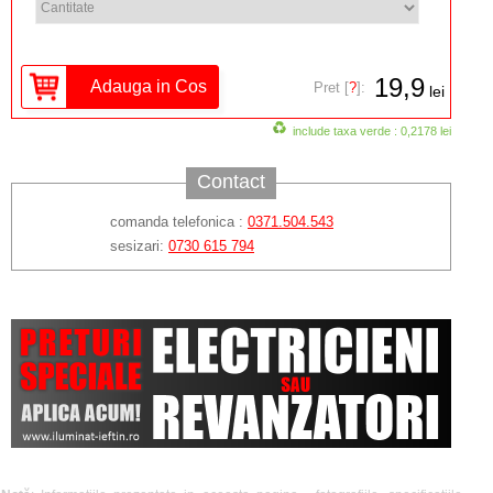
19,9
Pret [
?
]:
lei
include taxa verde : 0,2178 lei
Contact
comanda telefonica :
0371.504.543
sesizari:
0730 615 794