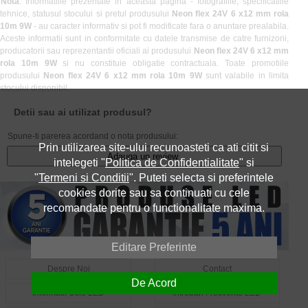
Notă
: Informatiile prezentate in aceasta pagina - fotografiile, specificatiile
tehnice, statusul stocului si pretul produsului
Neon flex 24V 6 x12 mm rola
10m 9W
- au caracter informativ si pot fi modificate fara o anuntare prealabila.
Aceste informatii sunt in conformitate cu datele transmise de catre furnizorii,
producatorii sau reprezentantii oficiali ai produsului
Neon flex 24V 6 x12 mm
rola 10m 9W
si nu constituie obligatie contractuala. Toate promotiile
produsului
Neon flex 24V 6 x12 mm rola 10m 9W
sunt valabile in limita
stocului disponibil.
Detii sau ai utilizat produsul?
Spune-ti parerea acordand o nota produsului:
Prin utilizarea site-ului recunoasteti ca ati citit si
Adauga un review
intelegeti "
Politica de Confidentialitate
" si
"
Termeni si Conditii
". Puteti selecta si preferintele
cookies dorite sau sa continuati cu cele
recomandate pentru o functionalitate maxima.
Editare Preferinte
Despre Noi
Contact
De Acord
Informatii Utile LED
Intrebari Frecvente LED