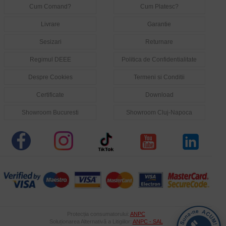
Cum Comand?
Cum Platesc?
Livrare
Garantie
Sesizari
Returnare
Regimul DEEE
Politica de Confidentialitate
Despre Cookies
Termeni si Conditii
Certificate
Download
Showroom Bucuresti
Showroom Cluj-Napoca
Protecția consumatorului:
ANPC
Soluționarea Alternativă a Litigiilor:
ANPC - SAL