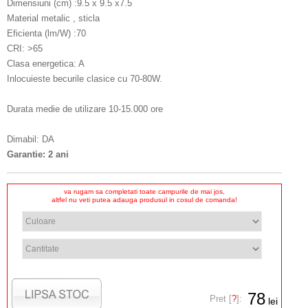
Dimensiuni (cm) :9.5 x 9.5 x7.5
Material metalic , sticla
Eficienta (lm/W) :70
CRI: >65
Clasa energetica: A
Inlocuieste becurile clasice cu 70-80W.
Durata medie de utilizare 10-15.000 ore
Dimabil: DA
Garantie: 2 ani
va rugam sa completati toate campurile de mai jos,
altfel nu veti putea adauga produsul in cosul de comanda!
78
Pret [
?
]:
lei