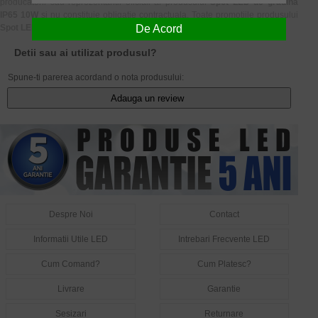
producatorii sau reprezentantii oficiali ai produsului
Spot LED de gradina
IP65 10W
si nu constituie obligatie contractuala. Toate promotiile produsului
Spot LED de gradina IP65 10W
sunt valabile in limita stocului disponibil.
De Acord
Detii sau ai utilizat produsul?
Spune-ti parerea acordand o nota produsului:
Adauga un review
Despre Noi
Contact
Informatii Utile LED
Intrebari Frecvente LED
Cum Comand?
Cum Platesc?
Livrare
Garantie
Sesizari
Returnare