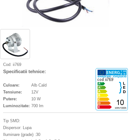
Cod:
ii769
Specificatii tehnice:
Culoare:
Alb Cald
Tensiune:
12V
Putere:
10 W
Luminozitate:
700 lm
Tip SMD:
Dispersor: Lupa
Iluminare (grade) :30