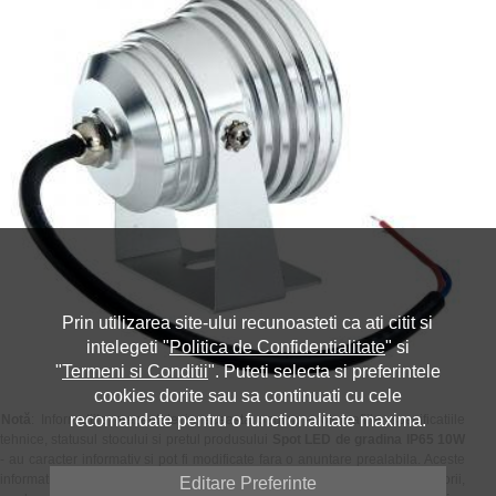
Prin utilizarea site-ului recunoasteti ca ati citit si
intelegeti "
Politica de Confidentialitate
" si
"
Termeni si Conditii
". Puteti selecta si preferintele
cookies dorite sau sa continuati cu cele
recomandate pentru o functionalitate maxima.
Notă
: Informatiile prezentate in aceasta pagina - fotografiile, specificatiile
tehnice, statusul stocului si pretul produsului
Spot LED de gradina IP65 10W
- au caracter informativ si pot fi modificate fara o anuntare prealabila. Aceste
informatii sunt in conformitate cu datele transmise de catre furnizorii,
Editare Preferinte