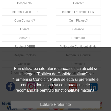
Despre Noi
Contact
Informatii Utile LED
Intrebari Frecvente LED
Cum Comand?
Cum Platesc?
Livrare
Garantie
Sesizari
Returnare
Regimul DEEE
Politica de Confidentialitate
Despre Cookies
Termeni si Conditii
Certificate
Download
Prin utilizarea site-ului recunoasteti ca ati citit si
Showroom Bucuresti
Showroom Cluj-Napoca
intelegeti "
Politica de Confidentialitate
" si
"
Termeni si Conditii
". Puteti selecta si preferintele
cookies dorite sau sa continuati cu cele
recomandate pentru o functionalitate maxima.
Editare Preferinte