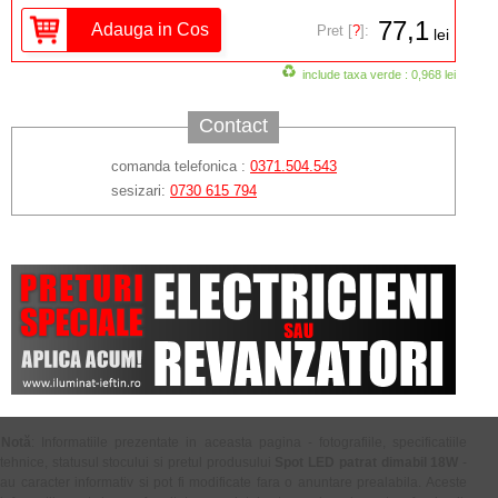
77,1
Pret [
?
]:
lei
include taxa verde : 0,968 lei
Contact
comanda telefonica :
0371.504.543
sesizari:
0730 615 794
Notă
: Informatiile prezentate in aceasta pagina - fotografiile, specificatiile
tehnice, statusul stocului si pretul produsului
Spot LED patrat dimabil 18W
-
au caracter informativ si pot fi modificate fara o anuntare prealabila. Aceste