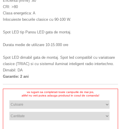
Eficienta (lm/W) :80
CRI: >80
Clasa energetica: A
Inlocuieste becurile clasice cu 90-100 W.
Spot LED tip Panou LED gata de montaj.
Durata medie de utilizare 10-15.000 ore
Spot LED dimabil gata de montaj. Spot led compatibil cu variatoare
clasice (TRIAC) si cu sistemul iluminat inteligent radio intertechno.
Dimabil: DA
Garantie: 2 ani
va rugam sa completati toate campurile de mai jos,
altfel nu veti putea adauga produsul in cosul de comanda!