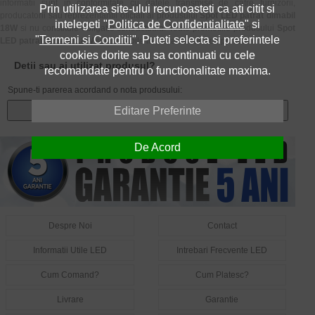
informatii sunt in conformitate cu datele transmise de catre furnizorii,
Prin utilizarea site-ului recunoasteti ca ati citit si
producatorii sau reprezentantii oficiali ai produsului
Spot LED patrat dimabil
intelegeti "
Politica de Confidentialitate
" si
18W
si nu constituie obligatie contractuala. Toate promotiile produsului
Spot
"
Termeni si Conditii
". Puteti selecta si preferintele
LED patrat dimabil 18W
sunt valabile in limita stocului disponibil.
cookies dorite sau sa continuati cu cele
Detii sau ai utilizat produsul?
recomandate pentru o functionalitate maxima.
Spune-ti parerea acordand o nota produsului:
Editare Preferinte
Adauga un review
De Acord
Despre Noi
Contact
Informatii Utile LED
Intrebari Frecvente LED
Cum Comand?
Cum Platesc?
Livrare
Garantie