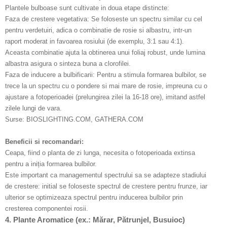
Plantele bulboase sunt cultivate in doua etape distincte:
Faza de crestere vegetativa: Se foloseste un spectru similar cu cel
pentru verdetuiri, adica o combinatie de rosie si albastru, intr-un
raport moderat in favoarea rosiului (de exemplu, 3:1 sau 4:1).
Aceasta combinatie ajuta la obtinerea unui foliaj robust, unde lumina
albastra asigura o sinteza buna a clorofilei.
Faza de inducere a bulbificarii: Pentru a stimula formarea bulbilor, se
trece la un spectru cu o pondere si mai mare de rosie, impreuna cu o
ajustare a fotoperioadei (prelungirea zilei la 16-18 ore), imitand astfel
zilele lungi de vara.
Surse: BIOSLIGHTING.COM, GATHERA.COM
Beneficii si recomandari:
Ceapa, fiind o planta de zi lunga, necesita o fotoperioada extinsa
pentru a iniția formarea bulbilor.
Este important ca managementul spectrului sa se adapteze stadiului
de crestere: initial se foloseste spectrul de crestere pentru frunze, iar
ulterior se optimizeaza spectrul pentru inducerea bulbilor prin
cresterea componentei rosii.
4. Plante Aromatice (ex.: Mărar, Pătrunjel, Busuioc)