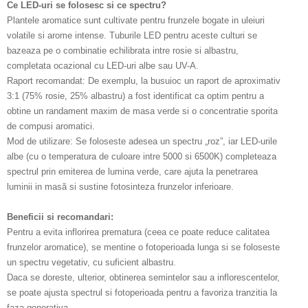
Ce LED-uri se folosesc si ce spectru?
Plantele aromatice sunt cultivate pentru frunzele bogate in uleiuri
volatile si arome intense. Tuburile LED pentru aceste culturi se
bazeaza pe o combinatie echilibrata intre rosie si albastru,
completata ocazional cu LED-uri albe sau UV-A.
Raport recomandat: De exemplu, la busuioc un raport de aproximativ
3:1 (75% rosie, 25% albastru) a fost identificat ca optim pentru a
obtine un randament maxim de masa verde si o concentratie sporita
de compusi aromatici.
Mod de utilizare: Se foloseste adesea un spectru „roz”, iar LED-urile
albe (cu o temperatura de culoare intre 5000 si 6500K) completeaza
spectrul prin emiterea de lumina verde, care ajuta la penetrarea
luminii in masă si sustine fotosinteza frunzelor inferioare.
Beneficii si recomandari:
Pentru a evita inflorirea prematura (ceea ce poate reduce calitatea
frunzelor aromatice), se mentine o fotoperioada lunga si se foloseste
un spectru vegetativ, cu suficient albastru.
Daca se doreste, ulterior, obtinerea semintelor sau a inflorescentelor,
se poate ajusta spectrul si fotoperioada pentru a favoriza tranzitia la
faza generativa.