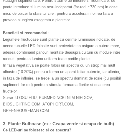
Adaugiri suplimentare: Pentru stadiile de inflorire si fructificare, se
poate introduce si lumina rosu-indepartat (far-red, ~730 nm) in doze
mici, de obicei la sfarsitul zilei, pentru a accelera inflorirea fara a
provoca alungirea exagerata a plantelor.
Beneficii si recomandari:
Legumele fructuoase sunt plante cu cerinte luminoase ridicate, de
aceea tuburile LED folosite sunt proiectate sa asigure o putere mare,
adesea combinand panouri montate deasupra culturii cu module intre
randuri, pentru a lumina uniform toate partile plantei.
In faza vegetativa se poate folosi un spectru cu un strop mai mult
albastru (10-20%) pentru a forma un aparat foliar puternic, iar ulterior,
in faza de inflorire, se trece la un spectru dominat de rosie (cu posibil
supliment far-red) pentru a stimula formarea florilor si coacerea
fructelor.
Surse: U.OSU.EDU, PUBMED.NCBI.NLM.NIH.GOV,
BIOSLIGHTING.COM, ATOPHORT.COM,
GREENHOUSEMAG.COM
3. Plante Bulboase (ex.: Ceapa verde si ceapa de bulb)
Ce LED-uri se folosesc si ce spectru?