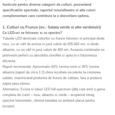
horticole pentru diverse categorii de culturi, prezentand
specificatiile spectrale, raportul rosu/albastru si alte culori
complementare care contribuie la o dezvoltare optima.
1. Culturi cu Frunze (ex.: Salata verde si alte verdetuiri)
Ce LED-uri se folosesc si ce spectru?
Tuburile LED destinate culturilor cu frunze folosesc in principal diode
rosu, cu un vârf de emisie in jurul valorii de 655-660 nm, si diode
albastre, cu un vârf in jurul valorii de 450 nm. Aceasta combinatie se
potriveste perfect cu absorbtia clorofilei si ajuta la o fotosinteza
eficienta.
Raport recomandat: Aproximativ 65% lumina rosie si 35% lumina
albastra (raport de circa 1:2) ofera rezultate excelente la cresterea
salatei, maximizand productia de frunze de calitate, fara a produce
tulpini prea intinse.
Alternativa: Exista si tuburi LED full-spectrum (alb) care emit o gama
completa de culori – rosu, albastru si verde – acoperind intreg
spectrul fotosintetic, oferind totodata un ambient placut pentru
lucratori.