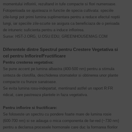
momentului infloririi, rezultand in tufe compacte si flori numeroase.
Fotoperioada se ajusteaza in functie de specia cultivata: speciile
zile-lungi pot primi lumina suplimentara pentru a reduce efectul noptii
lungi, iar speciile zile-scurte se asigura ca beneficiaza de o perioada
de intuneric suficienta pentru a induce inflorirea.
Surse: HST-J.ORG, U.OSU.EDU, GREENHOUSEMAG.COM
Diferentele dintre Spectrul pentru Crestere Vegetativa si
cel pentru Inflorire/Fructificare
Pentru cresterea vegetativa:
Se pune accent pe lumina albastra (400-500 nm) pentru a stimula
sinteza de clorofila, deschiderea stomatelor si obtinerea unor plante
compacte cu frunze sanatoase.
Se evita lumina rosu-indepartat, mentinand astfel un raport R:FR
ridicat, care pastreaza plantele in faza vegetativa.
Pentru inflorire si fructificare:
Se foloseste un spectru cu pondere foarte mare de lumina rosie
(600-700 nm) si se adauga o mica componenta de far-red (~730 nm)
pentru a declansa procesele hormonale care duc la formarea florilor