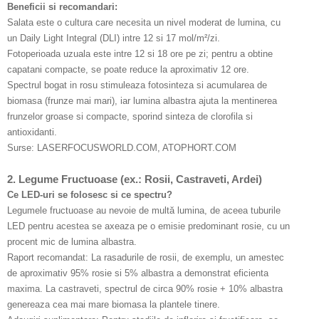
Beneficii si recomandari:
Salata este o cultura care necesita un nivel moderat de lumina, cu
un Daily Light Integral (DLI) intre 12 si 17 mol/m²/zi.
Fotoperioada uzuala este intre 12 si 18 ore pe zi; pentru a obtine
capatani compacte, se poate reduce la aproximativ 12 ore.
Spectrul bogat in rosu stimuleaza fotosinteza si acumularea de
biomasa (frunze mai mari), iar lumina albastra ajuta la mentinerea
frunzelor groase si compacte, sporind sinteza de clorofila si
antioxidanti.
Surse: LASERFOCUSWORLD.COM, ATOPHORT.COM
2. Legume Fructuoase (ex.: Rosii, Castraveti, Ardei)
Ce LED-uri se folosesc si ce spectru?
Legumele fructuoase au nevoie de multă lumina, de aceea tuburile
LED pentru acestea se axeaza pe o emisie predominant rosie, cu un
procent mic de lumina albastra.
Raport recomandat: La rasadurile de rosii, de exemplu, un amestec
de aproximativ 95% rosie si 5% albastra a demonstrat eficienta
maxima. La castraveti, spectrul de circa 90% rosie + 10% albastra
genereaza cea mai mare biomasa la plantele tinere.