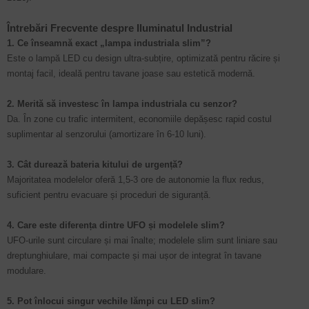
Întrebări Frecvente despre Iluminatul Industrial
1. Ce înseamnă exact „lampa industriala slim”?
Este o lampă LED cu design ultra-subțire, optimizată pentru răcire și
montaj facil, ideală pentru tavane joase sau estetică modernă.
2. Merită să investesc în lampa industriala cu senzor?
Da. În zone cu trafic intermitent, economiile depășesc rapid costul
suplimentar al senzorului (amortizare în 6-10 luni).
3. Cât durează bateria kitului de urgență?
Majoritatea modelelor oferă 1,5-3 ore de autonomie la flux redus,
suficient pentru evacuare și proceduri de siguranță.
4. Care este diferența dintre UFO și modelele slim?
UFO-urile sunt circulare și mai înalte; modelele slim sunt liniare sau
dreptunghiulare, mai compacte și mai ușor de integrat în tavane
modulare.
5. Pot înlocui singur vechile lămpi cu LED slim?