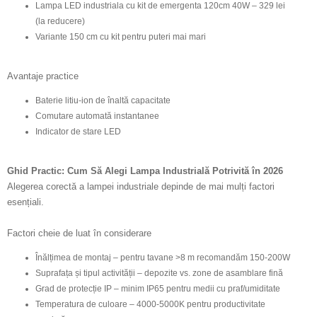
Lampa LED industriala cu kit de emergenta 120cm 40W – 329 lei
(la reducere)
Variante 150 cm cu kit pentru puteri mai mari
Avantaje practice
Baterie litiu-ion de înaltă capacitate
Comutare automată instantanee
Indicator de stare LED
Ghid Practic: Cum Să Alegi Lampa Industrială Potrivită în 2026
Alegerea corectă a lampei industriale depinde de mai mulți factori
esențiali.
Factori cheie de luat în considerare
Înălțimea de montaj – pentru tavane >8 m recomandăm 150-200W
Suprafața și tipul activității – depozite vs. zone de asamblare fină
Grad de protecție IP – minim IP65 pentru medii cu praf/umiditate
Temperatura de culoare – 4000-5000K pentru productivitate