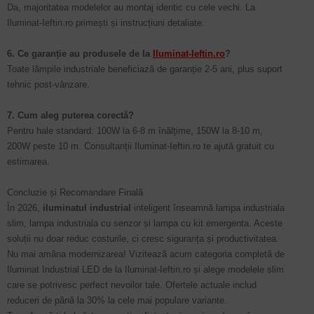
Da, majoritatea modelelor au montaj identic cu cele vechi. La
Iluminat-Ieftin.ro primești și instrucțiuni detaliate.
6. Ce garanție au produsele de la
Iluminat-Ieftin.ro
?
Toate lămpile industriale beneficiază de garanție 2-5 ani, plus suport
tehnic post-vânzare.
7. Cum aleg puterea corectă?
Pentru hale standard: 100W la 6-8 m înălțime, 150W la 8-10 m,
200W peste 10 m. Consultanții Iluminat-Ieftin.ro te ajută gratuit cu
estimarea.
Concluzie și Recomandare Finală
În 2026,
iluminatul industrial
inteligent înseamnă lampa industriala
slim, lampa industriala cu senzor și lampa cu kit emergenta. Aceste
soluții nu doar reduc costurile, ci cresc siguranța și productivitatea.
Nu mai amâna modernizarea! Vizitează acum categoria completă de
Iluminat Industrial LED de la Iluminat-Ieftin.ro și alege modelele slim
care se potrivesc perfect nevoilor tale. Ofertele actuale includ
reduceri de până la 30% la cele mai populare variante.