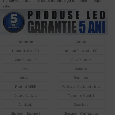
Transformă-ți hala într-un spațiu eficient, sigur și modern – începe
astăzi!
Despre Noi
Contact
Informatii Utile LED
Intrebari Frecvente LED
Cum Comand?
Cum Platesc?
Livrare
Garantie
Sesizari
Returnare
Regimul DEEE
Politica de Confidentialitate
Despre Cookies
Termeni si Conditii
Certificate
Download
Showroom Bucuresti
Showroom Cluj-Napoca