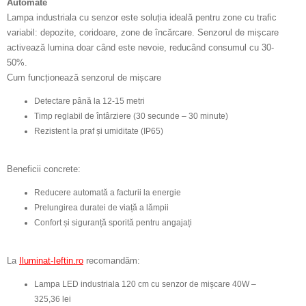
Automate
Lampa industriala cu senzor este soluția ideală pentru zone cu trafic
variabil: depozite, coridoare, zone de încărcare. Senzorul de mișcare
activează lumina doar când este nevoie, reducând consumul cu 30-
50%.
Cum funcționează senzorul de mișcare
Detectare până la 12-15 metri
Timp reglabil de întârziere (30 secunde – 30 minute)
Rezistent la praf și umiditate (IP65)
Beneficii concrete:
Reducere automată a facturii la energie
Prelungirea duratei de viață a lămpii
Confort și siguranță sporită pentru angajați
La
Iluminat-Ieftin.ro
recomandăm:
Lampa LED industriala 120 cm cu senzor de mișcare 40W –
325,36 lei