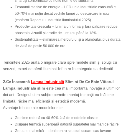
smart și conformitate cu noile norme de siguranță.
Economii masive de energie – LED-urile industriale consumă cu
50-70% mai puțin decât vechile lămpi cu descărcare în gaz
(conform Raportului Industria Iluminatului 2025).
Productivitate crescută – lumina uniformă și fără pâlpâire reduce
oboseala vizuală și erorile de lucru cu până la 18%.
Sustenabilitate – eliminarea mercurului și a plumbului, plus durata
de viață de peste 50.000 de ore.
Tendințele 2026 arată o migrare clară spre modele slim și soluții cu
senzori, exact ce oferă Iluminat-Ieftin.ro în categoria sa dedicată.
2.Ce Înseamnă
Lampa Industrială
Slim și De Ce Este Viitorul
Lampa industriala slim
este cea mai importantă inovație a ultimilor
doi ani. Designul ultra-subțire permite montaj în spații cu înălțime
limitată, răcire mai eficientă și estetică modernă.
Avantaje tehnice ale modelelor slim
Grosime redusă cu 40-60% față de modelele clasice
Disipare termică superioară datorită suprafeței mai mari de răcire
Greutate mai mică – ideal pentru structuri ușoare sau tavane