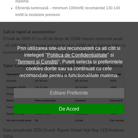
maximă
Eficiența luminoasă – minimum 100lm/W, recomandat 130-140
lm/W la modelele premium
Calcul rapid al economiilor
O hală de 2000 m² cu 40 de lămpi de 150W clasice consumă anual
~45.000 kWh. Cu lampa industriala slim 150W de la Iluminat-Ieftin.ro
Prin utilizarea site-ului recunoasteti ca ati citit si
economisești peste 22.000 lei/an (la preț mediu 1,2 lei/kWh).
intelegeti "
Politica de Confidentialitate
" si
"
Termeni si Conditii
". Puteti selecta si preferintele
Tabel Comparativ: Lampa Industrială Slim vs Modelele Clasice
cookies dorite sau sa continuati cu cele
recomandate pentru o functionalitate maxima.
Editare Preferinte
De Acord
Date actualizate 2026 (Sursă: Raport Global High-Bay LED Analysis
2026).