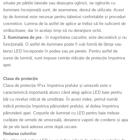
situate pe părțile laterale sau deasupra oglinzii, iar oglinzile cu
iluminare încorporată sunt, de asemenea, destul de utilizate. Acest
tip de iluminat este necesar pentru tabieturi confortabile și proceduri
cosmetice. Lumina de la astfel de aplice ar trebui să fie suficient de
strălucitoare, dar în același timp să nu deranjeze ochii.
3. Iluminarea de jos
- în majoritatea cazurilor, este decorativă și nu
funcțională. O astfel de iluminare poate fi sub formă de lămpi sau
benzi LED încorporate în podea sau pe perete. Pentru astfel de
surse de lumină, sunt impuse cerințe ridicate de protecție împotriva
apei.
Clasa de protecție
Clasa de protecție IPxx împotriva prafului și umezelii este o
caracteristică importantă atunci când alegi aplice LED baie pentru
băi cu niveluri ridicat de umiditate. În acest index, primul număr
indică protecția împotriva pătrunderii prafului, al doilea împotriva
pătrunderii apei. Corpurile de iluminat cu LED pentru baie trebuie
curățate de urmele de umezeală, deoarece vaporii de condens și apa
de pe ele lasă adesea urme după uscare.
Redarea culorilor