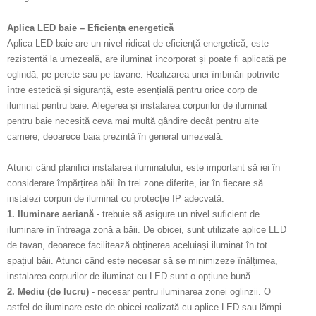
Aplica LED baie – Eficiența energetică
Aplica LED baie are un nivel ridicat de eficiență energetică, este
rezistentă la umezeală, are iluminat încorporat și poate fi aplicată pe
oglindă, pe perete sau pe tavane. Realizarea unei îmbinări potrivite
între estetică și siguranță, este esențială pentru orice corp de
iluminat pentru baie. Alegerea și instalarea corpurilor de iluminat
pentru baie necesită ceva mai multă gândire decât pentru alte
camere, deoarece baia prezintă în general umezeală.
Atunci când planifici instalarea iluminatului, este important să iei în
considerare împărțirea băii în trei zone diferite, iar în fiecare să
instalezi corpuri de iluminat cu protecție IP adecvată.
1. Iluminare aeriană
- trebuie să asigure un nivel suficient de
iluminare în întreaga zonă a băii. De obicei, sunt utilizate aplice LED
de tavan, deoarece facilitează obținerea aceluiași iluminat în tot
spațiul băii. Atunci când este necesar să se minimizeze înălțimea,
instalarea corpurilor de iluminat cu LED sunt o opțiune bună.
2. Mediu (de lucru)
- necesar pentru iluminarea zonei oglinzii. O
astfel de iluminare este de obicei realizată cu aplice LED sau lămpi