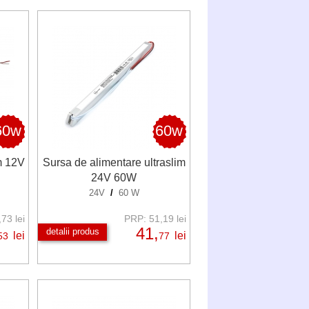
60w
60w
m 12V
Sursa de alimentare ultraslim
24V 60W
24V
/
60 W
73 lei
PRP: 51,19 lei
41,
detalii produs
lei
lei
53
77