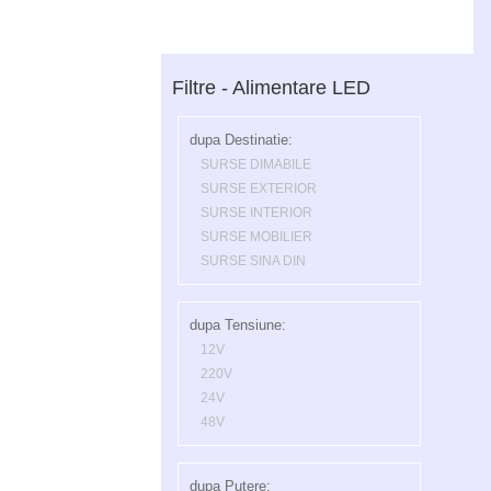
Filtre - Alimentare LED
dupa Destinatie:
SURSE DIMABILE
SURSE EXTERIOR
SURSE INTERIOR
SURSE MOBILIER
SURSE SINA DIN
dupa Tensiune:
12V
220V
24V
48V
dupa Putere: