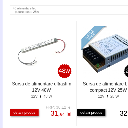
46 alimentare led
- putere peste 25w
48w
Sursa de alimentare ultraslim
Sursa de alimentare 
12V 48W
compact 12V 25W
12V
/
48 W
12V
/
25 W
PRP: 38,12 lei
31,
32
detalii produs
detalii produs
lei
64