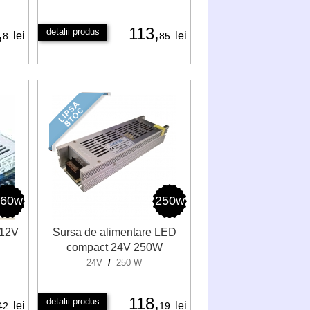
,
113,
detalii produs
lei
lei
8
85
360w
250w
 12V
Sursa de alimentare LED
compact 24V 250W
24V
/
250 W
118,
detalii produs
lei
lei
42
19