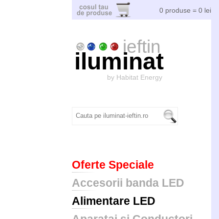
0 produse = 0 lei
ieftin
iluminat
by Habitat Energy
Oferte Speciale
Accesorii banda LED
Alimentare LED