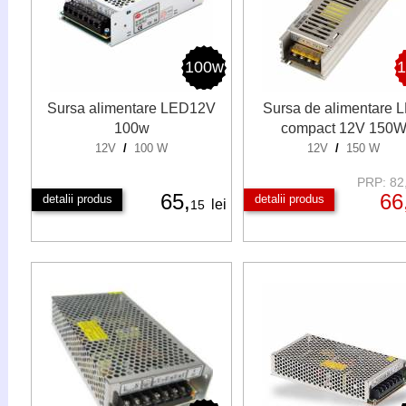
100w
Sursa alimentare LED12V
Sursa de alimentare 
100w
compact 12V 150
12V
/
100 W
12V
/
150 W
PRP: 82,
65,
66
detalii produs
detalii produs
lei
15