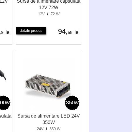
 12V
Sursa de alimentare capsulata
12V 72W
12V
/
72 W
,
94,
detalii produs
lei
lei
9
58
100w
350w
sulata
Sursa de alimentare LED 24V
350W
24V
/
350 W