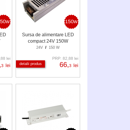
150w
150w
LED
Sursa de alimentare LED
W
compact 24V 150W
24V
/
150 W
88 lei
PRP: 82,88 lei
,
66,
detalii produs
lei
lei
3
3