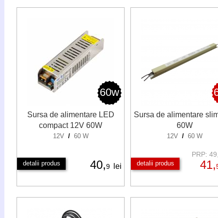
60w
Sursa de alimentare LED
Sursa de alimentare sli
compact 12V 60W
60W
12V
/
60 W
12V
/
60 W
PRP: 49,
40,
41,
detalii produs
detalii produs
lei
9