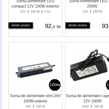
Sursa alimentare LED
Sursa Alimentare LED
compact 12V 100W exterior
250W
12V
/
100 W
/
0 lm
12V
/
250 W
92,
93
detalii produs
detalii produs
lei
9
100w
Sursa de alimentare slim 24V
Sursa de alimentare cap
100W exterior
12V 100W
24V
/
100 W
220V
/
100 W