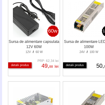
60w
Sursa de alimentare capsulata
Sursa de alimentare LE
12V 60W
100W
12V
/
60 W
24V
/
100 W
PRP: 62,34 lei
49,
50,
detalii produs
detalii produs
lei
88