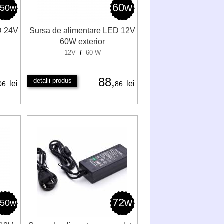
60w
250w
D 24V
Sursa de alimentare LED 12V
60W exterior
12V
/
60 W
88,
detalii produs
lei
lei
06
86
72w
250w