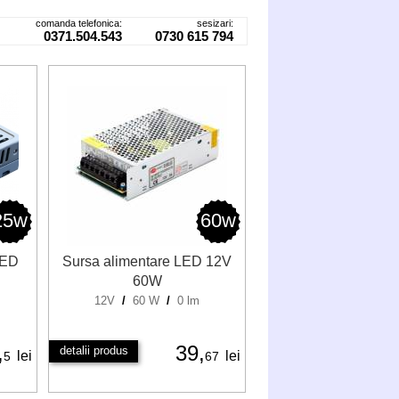
comanda telefonica:
sesizari:
0371.504.543
0730 615 794
25w
60w
LED
Sursa alimentare LED 12V
60W
12V
/
60 W
/
0 lm
,
39,
detalii produs
lei
lei
5
67