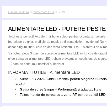
iluminat-ieftin.ro
>>
Alimentare LED
>> 25W
ALIMENTARE LED - PUTERE PESTE
Totul este perfect! Ai cele mai bune solutii pentru locuinta ta, benzil
fost alese cu grija, profilele au reusit sa-ti puna ideile in evidenta! Nu 
decat singurul lucru care sa dea viata proiectului tau - sistemul de alim
Va puteti alege 3 tipuri de surse de alimentare LED in functie de gradul
orice sursa de alimentare LED trebuie prevazut un coeficient de sigura
1.2 fata de consumul nominal al benzilor.
INFORMATII UTILE - Alimentare LED
Surse LED 2026: Ghidul Definitiv pentru Alegerea Surse
și 24V
Gama de surse Sanpu – Performanță și adaptabilitate
Telecomanda de perete cu 1 zona RF pentru bandă LED 