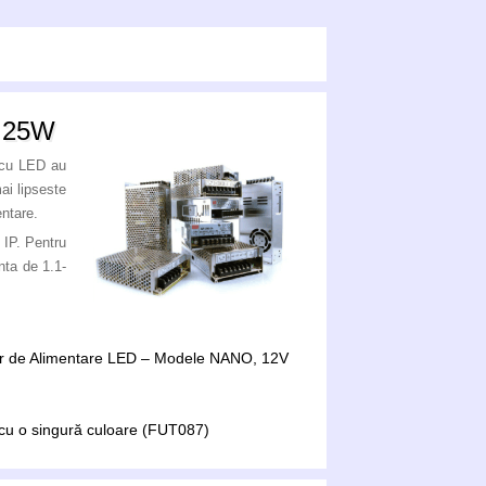
 25W
e cu LED au
mai lipseste
entare.
 IP. Pentru
nta de 1.1-
lor de Alimentare LED – Modele NANO, 12V
cu o singură culoare (FUT087)