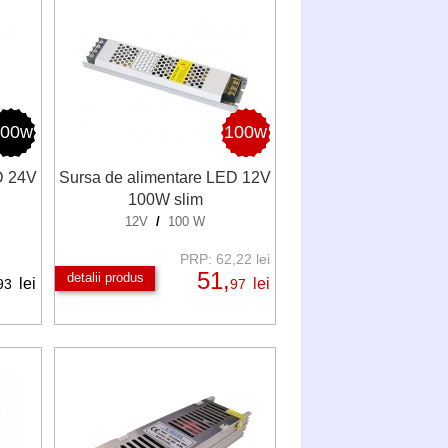
100w
100w
D 24V
Sursa de alimentare LED 12V
100W slim
12V
/
100 W
PRP: 62,22 lei
51,
detalii produs
lei
lei
93
97