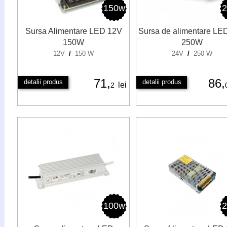
150w
Sursa Alimentare LED 12V
Sursa de alimentare LE
150W
250W
12V
/
150 W
24V
/
250 W
71,
86,
detalii produs
detalii produs
lei
2
100w