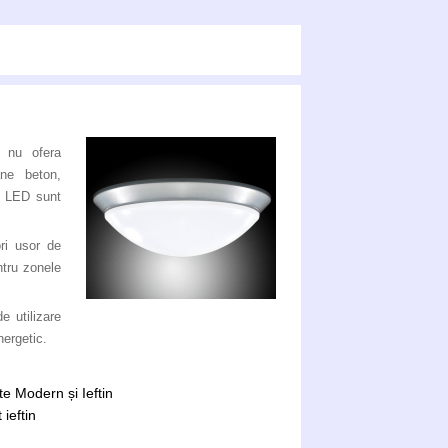
r nu ofera
ane beton,
cu LED sunt
ri usor de
ntru zonele
e utilizare
nergetic.
e Modern și Ieftin
ieftin