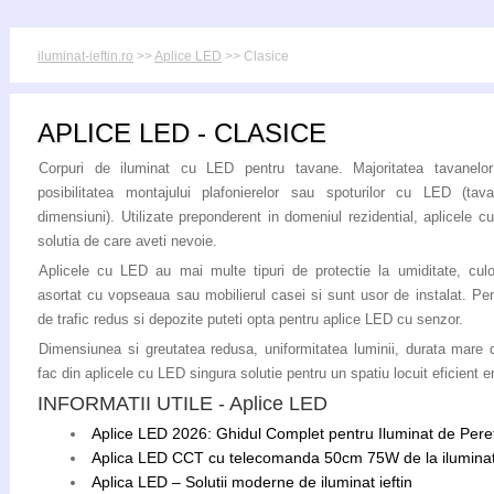
iluminat-ieftin.ro
>>
Aplice LED
>> Clasice
APLICE LED - CLASICE
Corpuri de iluminat cu LED pentru tavane. Majoritatea tavanelo
posibilitatea montajului plafonierelor sau spoturilor cu LED (tav
dimensiuni). Utilizate preponderent in domeniul rezidential, aplicele 
solutia de care aveti nevoie.
Aplicele cu LED au mai multe tipuri de protectie la umiditate, culo
asortat cu vopseaua sau mobilierul casei si sunt usor de instalat. Pe
de trafic redus si depozite puteti opta pentru aplice LED cu senzor.
Dimensiunea si greutatea redusa, uniformitatea luminii, durata mare d
fac din aplicele cu LED singura solutie pentru un spatiu locuit eficient e
INFORMATII UTILE - Aplice LED
Aplice LED 2026: Ghidul Complet pentru Iluminat de Peret
Aplica LED CCT cu telecomanda 50cm 75W de la iluminat 
Aplica LED – Solutii moderne de iluminat ieftin