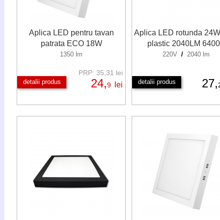
Aplica LED pentru tavan
Aplica LED rotunda 24W
patrata ECO 18W
plastic 2040LM 640
1350 lm
220V
/
2040 lm
PRP: 35,31 lei
24,
27,
detalii produs
detalii produs
lei
9