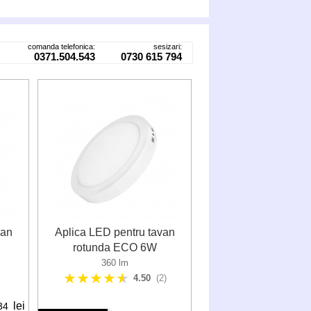
comanda telefonica:
sesizari:
0371.504.543
0730 615 794
van
Aplica LED pentru tavan
rotunda ECO 6W
360 lm
★★★★
★
4.50
(2)
lei
34