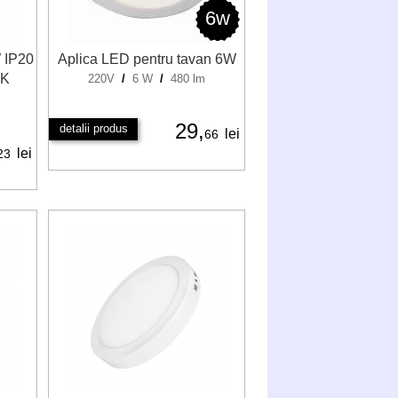
6w
 IP20
Aplica LED pentru tavan 6W
0K
220V
/
6 W
/
480 lm
29,
detalii produs
lei
66
lei
23