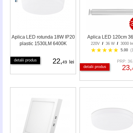
Aplica LED rotunda 18W IP20
Aplica LED 120cm 3
plastic 1530LM 6400K
220V
/
36 W
/
3000 l
★★★★★
5.00
(
22,
detalii produs
PRP: 36,
lei
49
23,
detalii produs