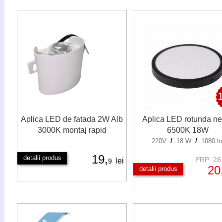
Aplica LED de fatada 2W Alb
Aplica LED rotunda ne
3000K montaj rapid
6500K 18W
220V
/
18 W
/
1080 l
19,
detalii produs
PRP: 28,
lei
9
20
detalii produs