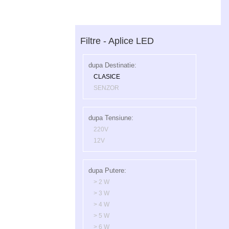
Filtre - Aplice LED
dupa Destinatie:
CLASICE
SENZOR
dupa Tensiune:
220V
12V
dupa Putere:
> 2 W
> 3 W
> 4 W
> 5 W
> 6 W