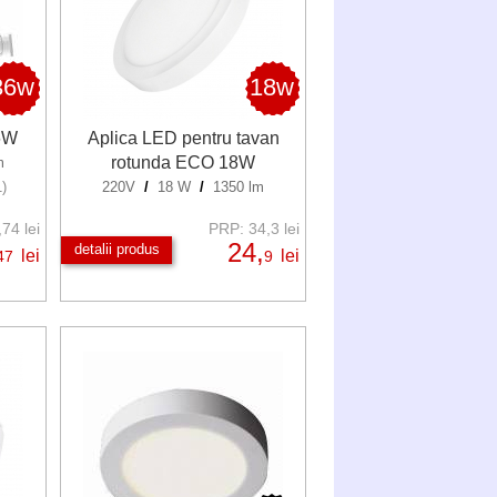
36w
18w
6W
Aplica LED pentru tavan
rotunda ECO 18W
m
1)
220V
/
18 W
/
1350 lm
74 lei
PRP: 34,3 lei
24,
detalii produs
lei
lei
47
9