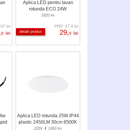
van
Aplica LED pentru tavan
rotunda ECO 24W
1920 lm
87 lei
PRP: 47,4 lei
,
29,
detalii produs
lei
lei
9
9
 4w
Aplica LED rotunda 25W IP44
apid
plastic 2450LM 30cm 6500K
220V
/
2450 lm