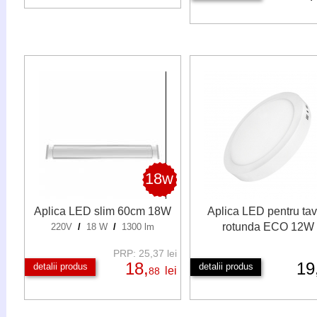
18w
Aplica LED slim 60cm 18W
Aplica LED pentru ta
rotunda ECO 12W
220V
/
18 W
/
1300 lm
PRP: 25,37 lei
18,
19
detalii produs
detalii produs
lei
88