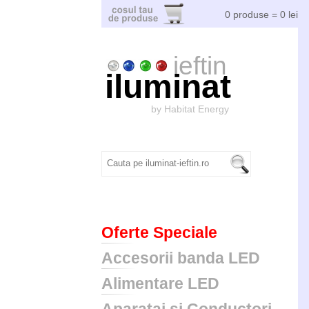
0 produse = 0 lei
ieftin
iluminat
by Habitat Energy
Oferte Speciale
Accesorii banda LED
Alimentare LED