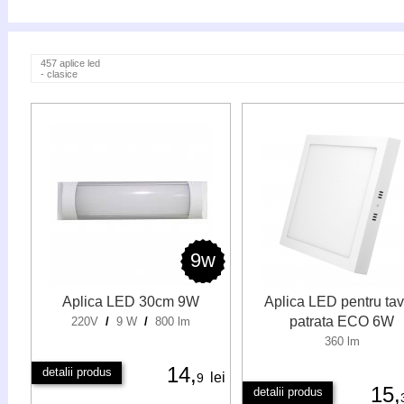
457 aplice led
- clasice
9w
Aplica LED 30cm 9W
Aplica LED pentru ta
patrata ECO 6W
220V
/
9 W
/
800 lm
360 lm
14,
detalii produs
lei
9
15,
detalii produs