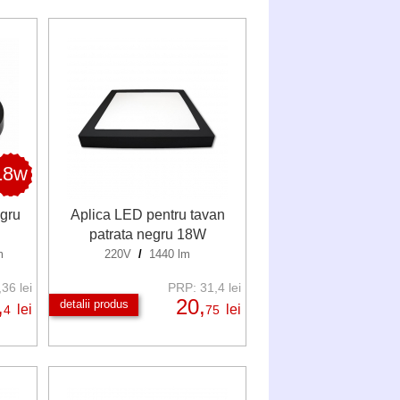
18w
gru
Aplica LED pentru tavan
patrata negru 18W
m
220V
/
1440 lm
36 lei
PRP: 31,4 lei
,
20,
detalii produs
lei
lei
4
75