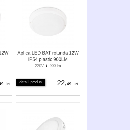
 12W
Aplica LED BAT rotunda 12W
IP54 plastic 900LM
220V
/
900 lm
22,
detalii produs
lei
lei
49
49