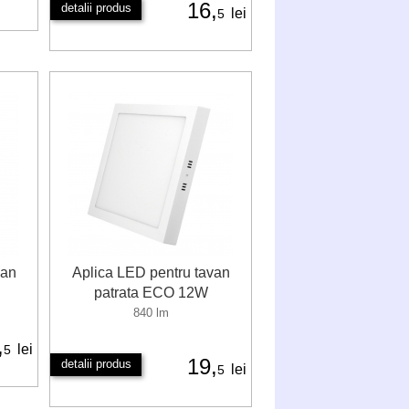
16,
detalii produs
lei
5
van
Aplica LED pentru tavan
patrata ECO 12W
840 lm
,
lei
5
19,
detalii produs
lei
5