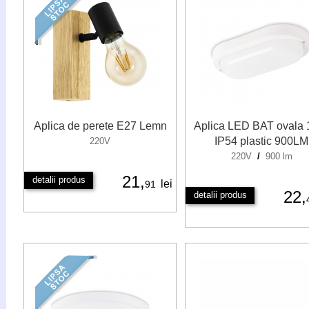
Aplica de perete E27 Lemn
Aplica LED BAT ovala
IP54 plastic 900LM
220V
220V
/
900 lm
21,
detalii produs
lei
91
22,
detalii produs