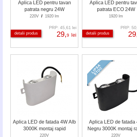
Aplica LED pentru tavan
Aplica LED pentru ta
patrata negru 24W
patrata ECO 24W
220V
/
1920 lm
1920 lm
PRP: 45,61 lei
PRP: 50,
29,
29
detalii produs
detalii produs
lei
9
Aplica LED de fatada 4W Alb
Aplica LED de fatada
3000K montaj rapid
Negru 3000K montaj r
220V
220V