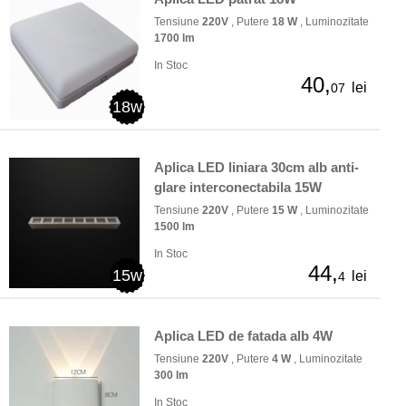
Tensiune
220V
, Putere
18 W
, Luminozitate
1700 lm
In Stoc
40,
lei
07
18w
Aplica LED liniara 30cm alb anti-
glare interconectabila 15W
Tensiune
220V
, Putere
15 W
, Luminozitate
1500 lm
In Stoc
44,
15w
lei
4
Aplica LED de fatada alb 4W
Tensiune
220V
, Putere
4 W
, Luminozitate
300 lm
In Stoc