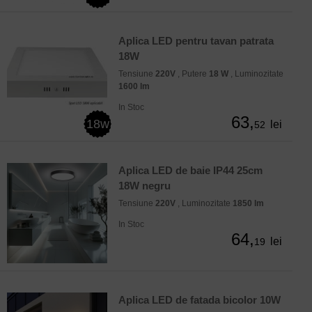
Aplica LED pentru tavan patrata
18W
Tensiune
220V
, Putere
18 W
, Luminozitate
1600 lm
In Stoc
63,
18w
lei
52
Aplica LED de baie IP44 25cm
18W negru
Tensiune
220V
, Luminozitate
1850 lm
In Stoc
64,
lei
19
Aplica LED de fatada bicolor 10W