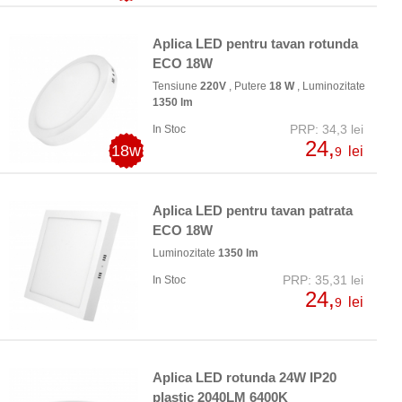
Aplica LED pentru tavan rotunda
ECO 18W
Tensiune
220V
, Putere
18 W
, Luminozitate
1350 lm
PRP: 34,3 lei
In Stoc
24,
18w
lei
9
Aplica LED pentru tavan patrata
ECO 18W
Luminozitate
1350 lm
PRP: 35,31 lei
In Stoc
24,
lei
9
Aplica LED rotunda 24W IP20
plastic 2040LM 6400K