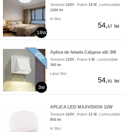
Tensiune
220V
, Putere
18 W
, Luminozitate
1260 lm
In Stoc
54,
lei
57
18w
Aplica de fatada Calypso alb 3W
Tensiune
220V
, Putere
3 W
, Luminozitate
300 lm
Lipsa Stoc
54,
lei
91
3w
APLICA LED MAXVISION 12W
Tensiune
220V
, Putere
12 W
, Luminozitate
850 lm
In Stoc