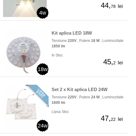
44,
lei
78
4w
Kit aplica LED 18W
Tensiune
220V
, Putere
18 W
, Luminozitate
1850 lm
In Stoc
45,
lei
2
18w
Set 2 x Kit aplica LED 24W
Tensiune
220V
, Putere
24 W
, Luminozitate
1600 lm
Lipsa Stoc
47,
lei
22
24w