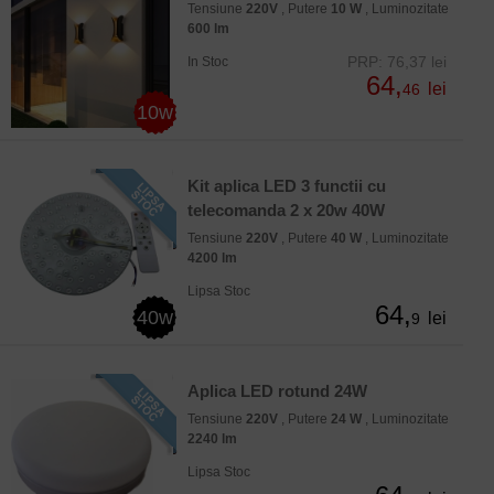
Tensiune
220V
, Putere
10 W
, Luminozitate
600 lm
PRP: 76,37 lei
In Stoc
64,
lei
46
10w
Kit aplica LED 3 functii cu
telecomanda 2 x 20w 40W
Tensiune
220V
, Putere
40 W
, Luminozitate
4200 lm
Lipsa Stoc
64,
40w
lei
9
Aplica LED rotund 24W
Tensiune
220V
, Putere
24 W
, Luminozitate
2240 lm
Lipsa Stoc