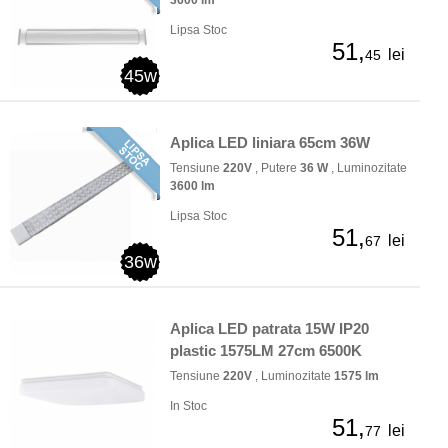
Lipsa Stoc
51,
lei
45
45w
Aplica LED liniara 65cm 36W
Tensiune
220V
, Putere
36 W
, Luminozitate
3600 lm
Lipsa Stoc
51,
lei
67
36w
Aplica LED patrata 15W IP20
plastic 1575LM 27cm 6500K
Tensiune
220V
, Luminozitate
1575 lm
In Stoc
51,
lei
77