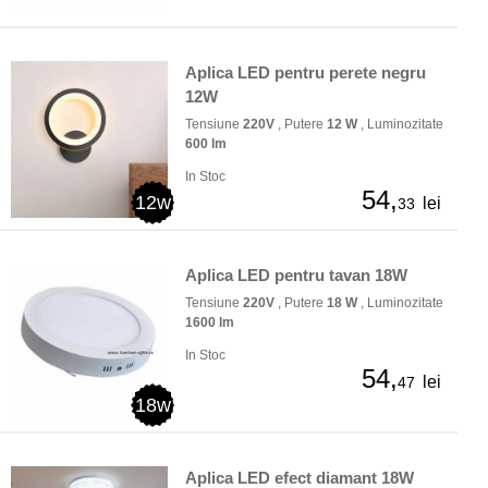
Aplica LED pentru perete negru
12W
Tensiune
220V
, Putere
12 W
, Luminozitate
600 lm
In Stoc
54,
12w
lei
33
Aplica LED pentru tavan 18W
Tensiune
220V
, Putere
18 W
, Luminozitate
1600 lm
In Stoc
54,
lei
47
18w
Aplica LED efect diamant 18W