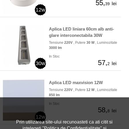
55,
lei
39
12w
Aplica LED liniara 60cm alb anti-
glare interconectabila 30W
Tensiune
220V
, Putere
30 W
, Luminozitate
3000 lm
In Stoc
57,
30w
lei
2
Aplica LED maxvision 12W
Tensiune
220V
, Putere
12 W
, Luminozitate
850 lm
In Stoc
58,
lei
8
12w
Prin utilizarea site-ului recunoasteti ca ati citit si
intelegeti "
Politica de Confidentialitate
" si