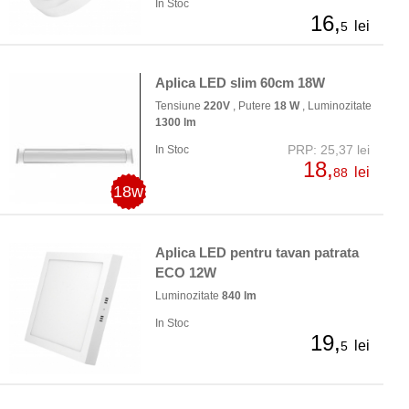
In Stoc
16,
lei
5
Aplica LED slim 60cm 18W
Tensiune
220V
, Putere
18 W
, Luminozitate
1300 lm
PRP: 25,37 lei
In Stoc
18,
lei
88
18w
Aplica LED pentru tavan patrata
ECO 12W
Luminozitate
840 lm
In Stoc
19,
lei
5