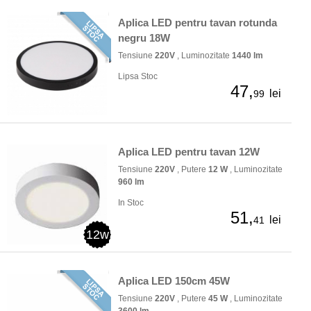
Aplica LED pentru tavan rotunda
negru 18W
Tensiune
220V
, Luminozitate
1440 lm
Lipsa Stoc
47,
lei
99
Aplica LED pentru tavan 12W
Tensiune
220V
, Putere
12 W
, Luminozitate
960 lm
In Stoc
51,
lei
41
12w
Aplica LED 150cm 45W
Tensiune
220V
, Putere
45 W
, Luminozitate
3600 lm