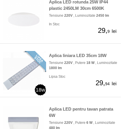
Aplica LED rotunda 25W IP44
plastic 2450LM 30cm 6500K
Tensiune
220V
, Luminozitate
2450 lm
In Stoc
29,
lei
9
Aplica liniara LED 35cm 18W
Tensiune
220V
, Putere
18 W
, Luminozitate
1800 lm
Lipsa Stoc
29,
lei
94
18w
Aplica LED pentru tavan patrata
6W
Tensiune
220V
, Putere
6 W
, Luminozitate
480 lm