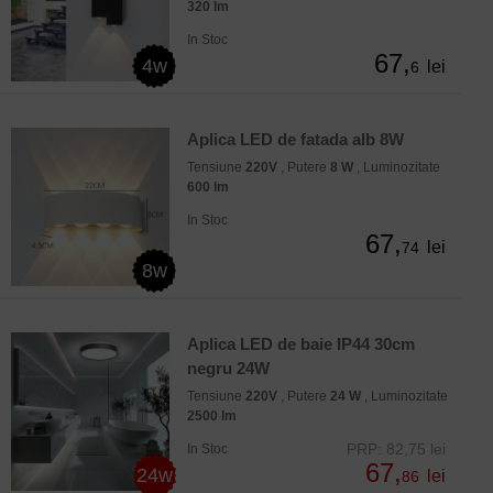
320 lm
In Stoc
67,
4w
lei
6
Aplica LED de fatada alb 8W
Tensiune
220V
, Putere
8 W
, Luminozitate
600 lm
In Stoc
67,
lei
74
8w
Aplica LED de baie IP44 30cm
negru 24W
Tensiune
220V
, Putere
24 W
, Luminozitate
2500 lm
PRP: 82,75 lei
In Stoc
67,
24w
lei
86