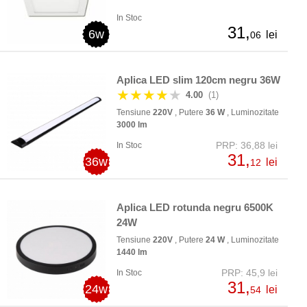
In Stoc
31,
6w
lei
06
Aplica LED slim 120cm negru 36W
★★★★
★
4.00
(1)
Tensiune
220V
, Putere
36 W
, Luminozitate
3000 lm
PRP: 36,88 lei
In Stoc
31,
36w
lei
12
Aplica LED rotunda negru 6500K
24W
Tensiune
220V
, Putere
24 W
, Luminozitate
1440 lm
PRP: 45,9 lei
In Stoc
31,
24w
lei
54