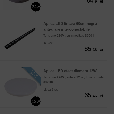
64,
lei
9
24w
Aplica LED liniara 60cm negru
anti-glare interconectabile
Tensiune
220V
, Luminozitate
3000 lm
In Stoc
65,
lei
38
Aplica LED efect diamant 12W
Tensiune
220V
, Putere
12 W
, Luminozitate
840 lm
Lipsa Stoc
65,
lei
46
12w