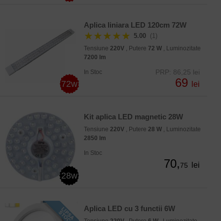
Aplica liniara LED 120cm 72W
★★★★★
5.00
(1)
Tensiune
220V
, Putere
72 W
, Luminozitate
7200 lm
PRP: 86,25 lei
In Stoc
69
72w
lei
Kit aplica LED magnetic 28W
Tensiune
220V
, Putere
28 W
, Luminozitate
2850 lm
In Stoc
70,
lei
75
28w
Aplica LED cu 3 functii 6W
Tensiune
220V
, Putere
6 W
, Luminozitate