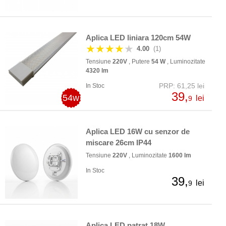
Aplica LED liniara 120cm 54W
★★★★
★
4.00
(1)
Tensiune
220V
, Putere
54 W
, Luminozitate
4320 lm
PRP: 61,25 lei
In Stoc
39,
54w
lei
9
Aplica LED 16W cu senzor de
miscare 26cm IP44
Tensiune
220V
, Luminozitate
1600 lm
In Stoc
39,
lei
9
Aplica LED patrat 18W