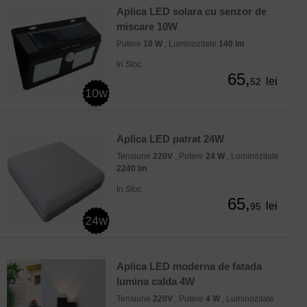
Aplica LED solara cu senzor de
miscare 10W
Putere
10 W
, Luminozitate
140 lm
In Stoc
65,
lei
52
10w
Aplica LED patrat 24W
Tensiune
220V
, Putere
24 W
, Luminozitate
2240 lm
In Stoc
65,
lei
95
24w
Aplica LED moderna de fatada
lumina calda 4W
Tensiune
220V
, Putere
4 W
, Luminozitate