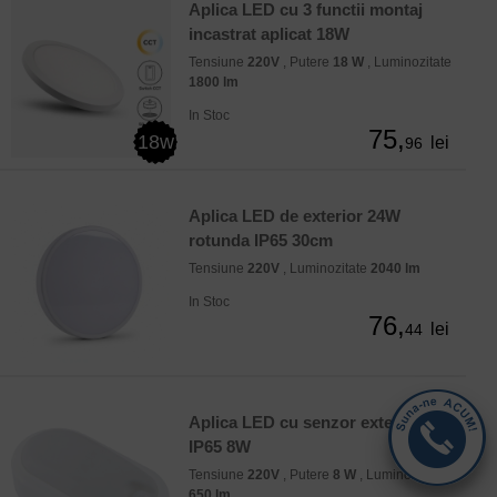
Aplica LED cu 3 functii montaj
incastrat aplicat 18W
Tensiune
220V
, Putere
18 W
, Luminozitate
1800 lm
In Stoc
75,
18w
lei
96
Aplica LED de exterior 24W
rotunda IP65 30cm
Tensiune
220V
, Luminozitate
2040 lm
In Stoc
76,
lei
44
Aplica LED cu senzor exterior
IP65 8W
Tensiune
220V
, Putere
8 W
, Luminozitate
650 lm