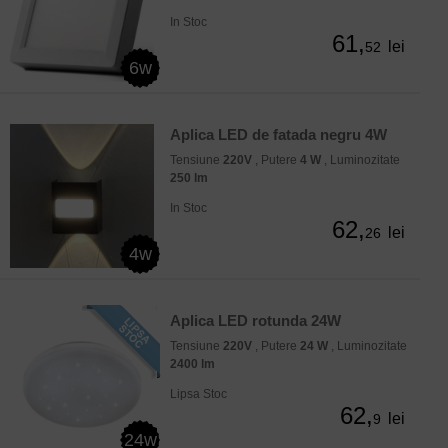
In Stoc
61,
lei
52
6w
Aplica LED de fatada negru 4W
Tensiune
220V
, Putere
4 W
, Luminozitate
250 lm
In Stoc
62,
lei
26
4w
Aplica LED rotunda 24W
Tensiune
220V
, Putere
24 W
, Luminozitate
2400 lm
Lipsa Stoc
62,
lei
9
24w