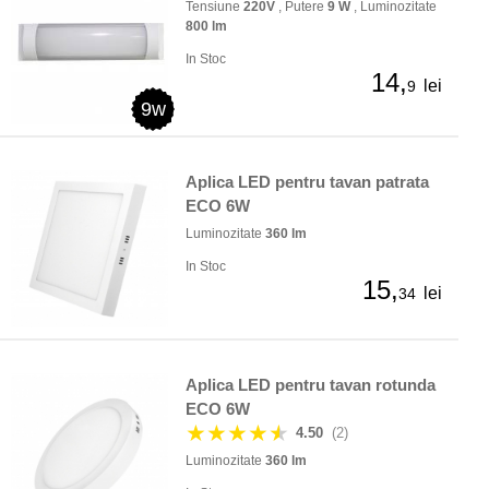
Tensiune
220V
, Putere
9 W
, Luminozitate
800 lm
In Stoc
14,
lei
9
9w
Aplica LED pentru tavan patrata
ECO 6W
Luminozitate
360 lm
In Stoc
15,
lei
34
Aplica LED pentru tavan rotunda
ECO 6W
★★★★
★
4.50
(2)
Luminozitate
360 lm