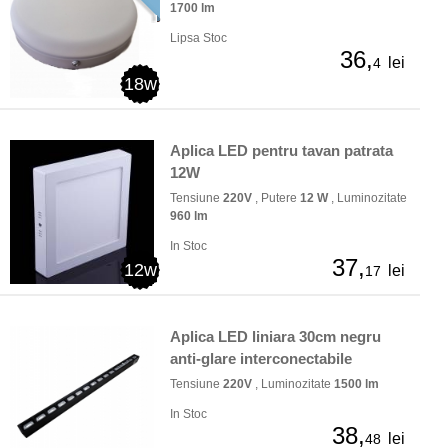
1700 lm
Lipsa Stoc
36,
lei
4
18w
Aplica LED pentru tavan patrata
12W
Tensiune
220V
, Putere
12 W
, Luminozitate
960 lm
In Stoc
37,
12w
lei
17
Aplica LED liniara 30cm negru
anti-glare interconectabile
Tensiune
220V
, Luminozitate
1500 lm
In Stoc
38,
lei
48