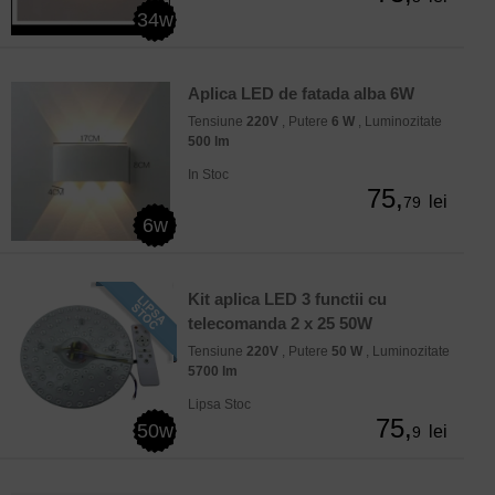
34w
Aplica LED de fatada alba 6W
Tensiune
220V
, Putere
6 W
, Luminozitate
500 lm
In Stoc
75,
lei
79
6w
Kit aplica LED 3 functii cu
telecomanda 2 x 25 50W
Tensiune
220V
, Putere
50 W
, Luminozitate
5700 lm
Lipsa Stoc
75,
50w
lei
9