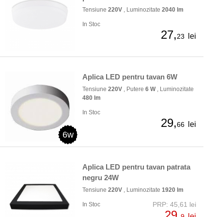
Tensiune
220V
, Luminozitate
2040 lm
In Stoc
27,
lei
23
Aplica LED pentru tavan 6W
Tensiune
220V
, Putere
6 W
, Luminozitate
480 lm
In Stoc
29,
lei
66
6w
Aplica LED pentru tavan patrata
negru 24W
Tensiune
220V
, Luminozitate
1920 lm
PRP: 45,61 lei
In Stoc
29,
lei
9