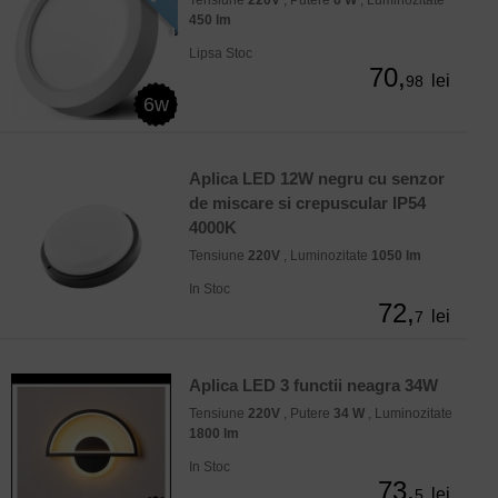
450 lm
Lipsa Stoc
70,
lei
98
6w
Aplica LED 12W negru cu senzor
de miscare si crepuscular IP54
4000K
Tensiune
220V
, Luminozitate
1050 lm
In Stoc
72,
lei
7
Aplica LED 3 functii neagra 34W
Tensiune
220V
, Putere
34 W
, Luminozitate
1800 lm
In Stoc
73,
lei
5