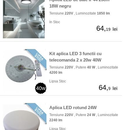
18W negru
Tensiune
220V
, Luminozitate
1850 lm
In Stoc
64,
lei
19
Kit aplica LED 3 functii cu
telecomanda 2 x 20w 40W
Tensiune
220V
, Putere
40 W
, Luminozitate
4200 lm
Lipsa Stoc
64,
40w
lei
9
Aplica LED rotund 24W
Tensiune
220V
, Putere
24 W
, Luminozitate
2240 lm
Lipsa Stoc