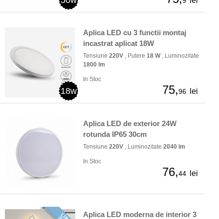
lei
9
Aplica LED cu 3 functii montaj
incastrat aplicat 18W
Tensiune
220V
, Putere
18 W
, Luminozitate
1800 lm
In Stoc
75,
18w
lei
96
Aplica LED de exterior 24W
rotunda IP65 30cm
Tensiune
220V
, Luminozitate
2040 lm
In Stoc
76,
lei
44
Aplica LED moderna de interior 3