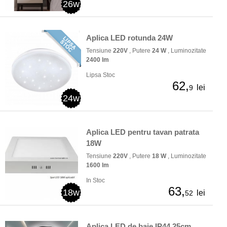
26w
Aplica LED rotunda 24W
Tensiune
220V
, Putere
24 W
, Luminozitate
2400 lm
Lipsa Stoc
62,
lei
9
24w
Aplica LED pentru tavan patrata
18W
Tensiune
220V
, Putere
18 W
, Luminozitate
1600 lm
In Stoc
63,
18w
lei
52
Aplica LED de baie IP44 25cm