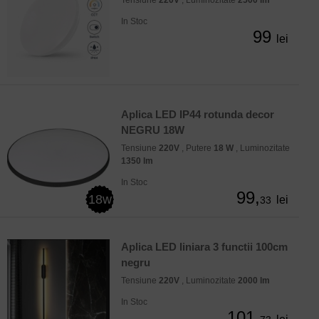
In Stoc
99
lei
Aplica LED IP44 rotunda decor
NEGRU 18W
Tensiune
220V
, Putere
18 W
, Luminozitate
1350 lm
In Stoc
99,
18w
lei
33
Aplica LED liniara 3 functii 100cm
negru
Tensiune
220V
, Luminozitate
2000 lm
In Stoc
101,