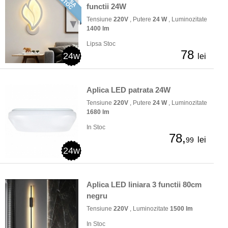
functii 24W
Tensiune
220V
, Putere
24 W
, Luminozitate
1400 lm
Lipsa Stoc
78
24w
lei
Aplica LED patrata 24W
Tensiune
220V
, Putere
24 W
, Luminozitate
1680 lm
In Stoc
78,
lei
99
24w
Aplica LED liniara 3 functii 80cm
negru
Tensiune
220V
, Luminozitate
1500 lm
In Stoc