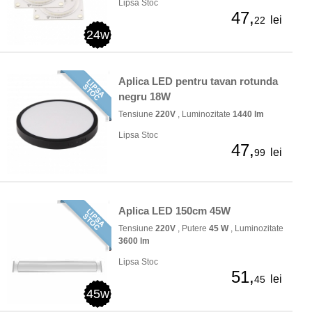
Lipsa Stoc
47,
lei
22
24w
Aplica LED pentru tavan rotunda
negru 18W
Tensiune
220V
, Luminozitate
1440 lm
Lipsa Stoc
47,
lei
99
Aplica LED 150cm 45W
Tensiune
220V
, Putere
45 W
, Luminozitate
3600 lm
Lipsa Stoc
51,
lei
45
45w