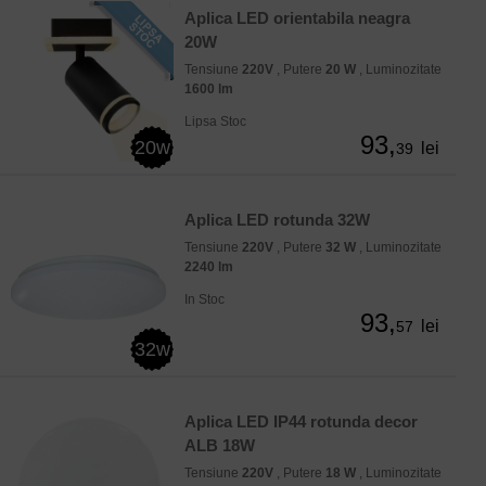
Aplica LED orientabila neagra
20W
Tensiune
220V
, Putere
20 W
, Luminozitate
1600 lm
Lipsa Stoc
93,
20w
lei
39
Aplica LED rotunda 32W
Tensiune
220V
, Putere
32 W
, Luminozitate
2240 lm
In Stoc
93,
lei
57
32w
Aplica LED IP44 rotunda decor
ALB 18W
Tensiune
220V
, Putere
18 W
, Luminozitate