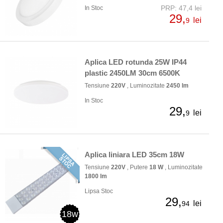
PRP: 47,4 lei
In Stoc
29,
lei
9
Aplica LED rotunda 25W IP44
plastic 2450LM 30cm 6500K
Tensiune
220V
, Luminozitate
2450 lm
In Stoc
29,
lei
9
Aplica liniara LED 35cm 18W
Tensiune
220V
, Putere
18 W
, Luminozitate
1800 lm
Lipsa Stoc
29,
lei
94
18w