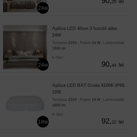
90,
lei
29
24w
Aplica LED 40cm 3 functii alba
24W
Tensiune
220V
, Putere
24 W
, Luminozitate
1800 lm
In Stoc
90,
24w
lei
44
Aplica LED BAT Ovala 4100K IP65
18W
Tensiune
220V
, Putere
18 W
, Luminozitate
1800 lm
In Stoc
92,
18w
lei
22