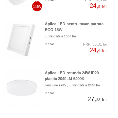
24,
18w
lei
9
Aplica LED pentru tavan patrata
ECO 18W
Luminozitate
1350 lm
PRP: 35,31 lei
In Stoc
24,
lei
9
Aplica LED rotunda 24W IP20
plastic 2040LM 6400K
Tensiune
220V
, Luminozitate
2040 lm
In Stoc
27,
lei
23