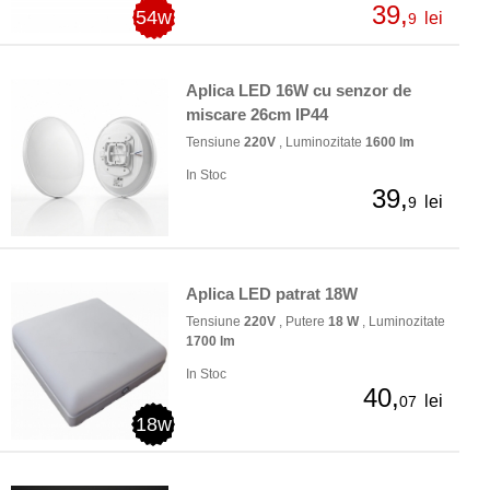
39,
54w
lei
9
Aplica LED 16W cu senzor de
miscare 26cm IP44
Tensiune
220V
, Luminozitate
1600 lm
In Stoc
39,
lei
9
Aplica LED patrat 18W
Tensiune
220V
, Putere
18 W
, Luminozitate
1700 lm
In Stoc
40,
lei
07
18w