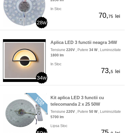
In Stoc
70,
lei
75
28w
Aplica LED 3 functii neagra 34W
Tensiune
220V
, Putere
34 W
, Luminozitate
1800 lm
In Stoc
73,
lei
5
34w
Kit aplica LED 3 functii cu
telecomanda 2 x 25 50W
Tensiune
220V
, Putere
50 W
, Luminozitate
5700 lm
Lipsa Stoc
75,
50w