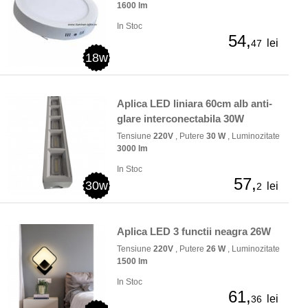
1600 lm
In Stoc
54,
lei
47
18w
Aplica LED liniara 60cm alb anti-
glare interconectabila 30W
Tensiune
220V
, Putere
30 W
, Luminozitate
3000 lm
In Stoc
57,
30w
lei
2
Aplica LED 3 functii neagra 26W
Tensiune
220V
, Putere
26 W
, Luminozitate
1500 lm
In Stoc
61,
lei
36