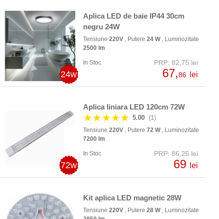
Aplica LED de baie IP44 30cm
negru 24W
Tensiune
220V
, Putere
24 W
, Luminozitate
2500 lm
PRP: 82,75 lei
In Stoc
67,
24w
lei
86
Aplica liniara LED 120cm 72W
★★★★★
5.00
(1)
Tensiune
220V
, Putere
72 W
, Luminozitate
7200 lm
PRP: 86,25 lei
In Stoc
69
72w
lei
Kit aplica LED magnetic 28W
Tensiune
220V
, Putere
28 W
, Luminozitate
2850 lm