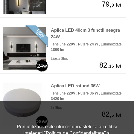
79,
lei
9
Aplica LED 40cm 3 functii neagra
24W
Tensiune
220V
, Putere
24 W
, Luminozitate
1800 lm
Lipsa Stoc
82,
24w
lei
16
Aplica LED rotund 36W
Tensiune
220V
, Putere
36 W
, Luminozitate
3420 lm
In Stoc
82,
lei
5
36w
Prin utilizarea site-ului recunoasteti ca ati citit si
intelegeti "
Politica de Confidentialitate
" si