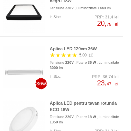
negru 18W
Tensiune
220V
, Luminozitate
1440 lm
PRP: 31,4 lei
In Stoc
20,
lei
75
Aplica LED 120cm 36W
★★★★★
5.00
(1)
Tensiune
220V
, Putere
36 W
, Luminozitate
3000 lm
PRP: 36,74 lei
In Stoc
23,
36w
lei
47
Aplica LED pentru tavan rotunda
ECO 18W
Tensiune
220V
, Putere
18 W
, Luminozitate
1350 lm
PRP: 34,3 lei
In Stoc