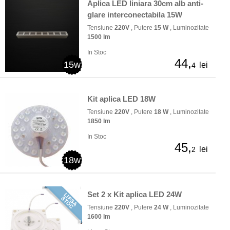
Aplica LED liniara 30cm alb anti-
glare interconectabila 15W
Tensiune
220V
, Putere
15 W
, Luminozitate
1500 lm
In Stoc
44,
15w
lei
4
Kit aplica LED 18W
Tensiune
220V
, Putere
18 W
, Luminozitate
1850 lm
In Stoc
45,
lei
2
18w
Set 2 x Kit aplica LED 24W
Tensiune
220V
, Putere
24 W
, Luminozitate
1600 lm