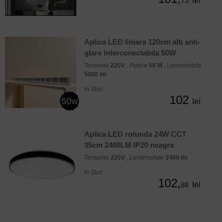
lei
73
Aplica LED liniara 120cm alb anti-
glare interconectabila 50W
Tensiune
220V
, Putere
50 W
, Luminozitate
5000 lm
In Stoc
102
50w
lei
Aplica LED rotunda 24W CCT
35cm 2400LM IP20 neagra
Tensiune
220V
, Luminozitate
2400 lm
In Stoc
102,
lei
88