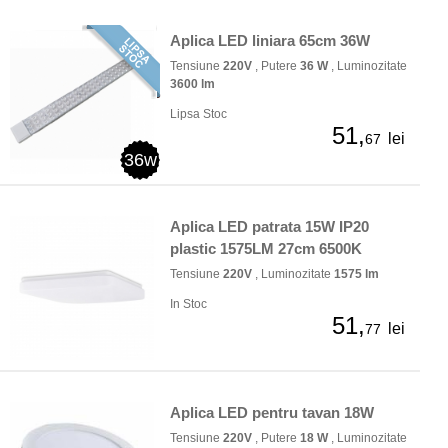
Aplica LED liniara 65cm 36W
Tensiune
220V
, Putere
36 W
, Luminozitate
3600 lm
Lipsa Stoc
51,
lei
67
36w
Aplica LED patrata 15W IP20
plastic 1575LM 27cm 6500K
Tensiune
220V
, Luminozitate
1575 lm
In Stoc
51,
lei
77
Aplica LED pentru tavan 18W
Tensiune
220V
, Putere
18 W
, Luminozitate