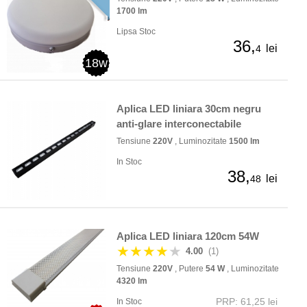
1700 lm
Lipsa Stoc
36,
lei
4
18w
Aplica LED liniara 30cm negru
anti-glare interconectabile
Tensiune
220V
, Luminozitate
1500 lm
In Stoc
38,
lei
48
Aplica LED liniara 120cm 54W
★★★★
★
4.00
(1)
Tensiune
220V
, Putere
54 W
, Luminozitate
4320 lm
PRP: 61,25 lei
In Stoc