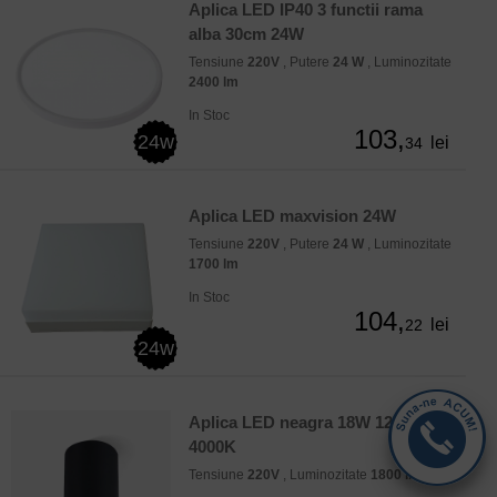
Aplica LED IP40 3 functii rama
alba 30cm 24W
Tensiune
220V
, Putere
24 W
, Luminozitate
2400 lm
In Stoc
103,
24w
lei
34
Aplica LED maxvision 24W
Tensiune
220V
, Putere
24 W
, Luminozitate
1700 lm
In Stoc
104,
lei
22
24w
Aplica LED neagra 18W 12X15CM
4000K
Tensiune
220V
, Luminozitate
1800 lm