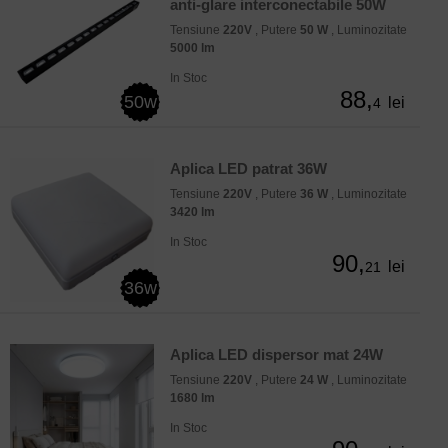
anti-glare interconectabile 50W
Tensiune
220V
, Putere
50 W
, Luminozitate
5000 lm
In Stoc
88,
50w
lei
4
Aplica LED patrat 36W
Tensiune
220V
, Putere
36 W
, Luminozitate
3420 lm
In Stoc
90,
lei
21
36w
Aplica LED dispersor mat 24W
Tensiune
220V
, Putere
24 W
, Luminozitate
1680 lm
In Stoc