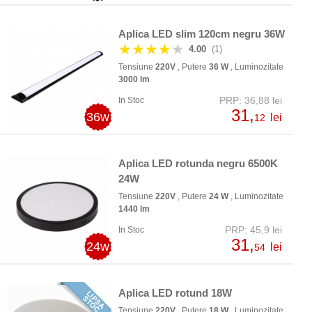
Aplica LED slim 120cm negru 36W
★★★★
★
4.00
(1)
Tensiune
220V
, Putere
36 W
, Luminozitate
3000 lm
PRP: 36,88 lei
In Stoc
31,
36w
lei
12
Aplica LED rotunda negru 6500K
24W
Tensiune
220V
, Putere
24 W
, Luminozitate
1440 lm
PRP: 45,9 lei
In Stoc
31,
24w
lei
54
Aplica LED rotund 18W
Tensiune
220V
, Putere
18 W
, Luminozitate