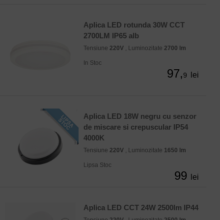
Aplica LED rotunda 30W CCT
2700LM IP65 alb
Tensiune
220V
, Luminozitate
2700 lm
In Stoc
97,
lei
9
Aplica LED 18W negru cu senzor
de miscare si crepuscular IP54
4000K
Tensiune
220V
, Luminozitate
1650 lm
Lipsa Stoc
99
lei
Aplica LED CCT 24W 2500lm IP44
Tensiune
220V
, Luminozitate
2500 lm