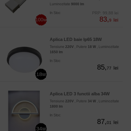
Luminozitate
9000 lm
PRP: 99,88 lei
In Stoc
83,
100w
lei
9
Aplica LED baie Ip65 18W
Tensiune
220V
, Putere
18 W
, Luminozitate
1650 lm
In Stoc
85,
lei
77
18w
Aplica LED 3 functii alba 34W
Tensiune
220V
, Putere
34 W
, Luminozitate
1800 lm
In Stoc
87,
lei
01
34w