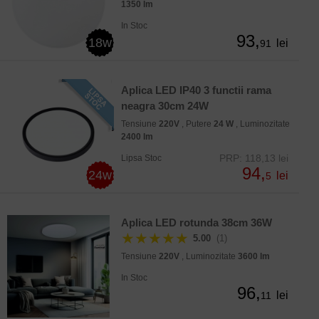
1350 lm
In Stoc
93,
18w
lei
91
Aplica LED IP40 3 functii rama
neagra 30cm 24W
Tensiune
220V
, Putere
24 W
, Luminozitate
2400 lm
PRP: 118,13 lei
Lipsa Stoc
94,
24w
lei
5
Aplica LED rotunda 38cm 36W
★★★★★
5.00
(1)
Tensiune
220V
, Luminozitate
3600 lm
In Stoc
96,
lei
11