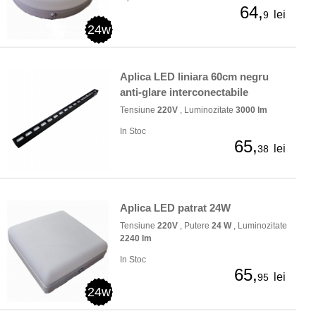
64,
lei
9
24w
Aplica LED liniara 60cm negru
anti-glare interconectabile
Tensiune
220V
, Luminozitate
3000 lm
In Stoc
65,
lei
38
Aplica LED patrat 24W
Tensiune
220V
, Putere
24 W
, Luminozitate
2240 lm
In Stoc
65,
lei
95
24w