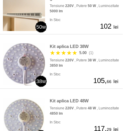
Tensiune
220V
, Putere
50 W
, Luminozitate
5000 lm
In Stoc
102
50w
lei
Kit aplica LED 38W
★★★★★
5.00
(1)
Tensiune
220V
, Putere
38 W
, Luminozitate
3850 lm
In Stoc
105,
38w
lei
66
Kit aplica LED 48W
Tensiune
220V
, Putere
48 W
, Luminozitate
4850 lm
In Stoc
117,
lei
29