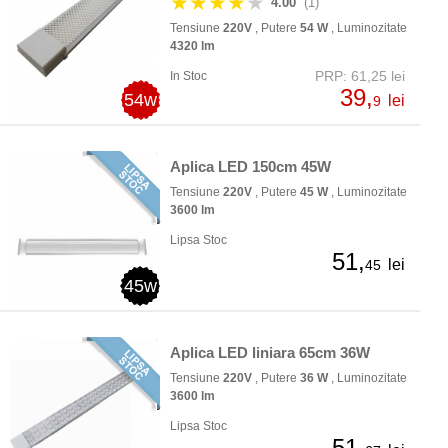
★★★★
★
4.00
(1)
Tensiune
220V
, Putere
54 W
, Luminozitate
4320 lm
PRP: 61,25 lei
In Stoc
39,
54w
lei
9
Aplica LED 150cm 45W
Tensiune
220V
, Putere
45 W
, Luminozitate
3600 lm
Lipsa Stoc
51,
lei
45
45w
Aplica LED liniara 65cm 36W
Tensiune
220V
, Putere
36 W
, Luminozitate
3600 lm
Lipsa Stoc
51,