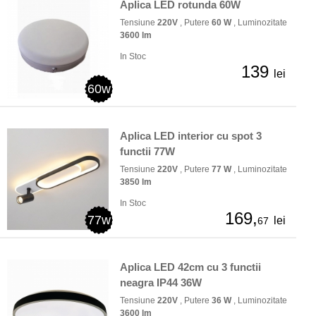
Aplica LED rotunda 60W
Tensiune
220V
, Putere
60 W
, Luminozitate
3600 lm
In Stoc
139
lei
60w
Aplica LED interior cu spot 3
functii 77W
Tensiune
220V
, Putere
77 W
, Luminozitate
3850 lm
In Stoc
169,
77w
lei
67
Aplica LED 42cm cu 3 functii
neagra IP44 36W
Tensiune
220V
, Putere
36 W
, Luminozitate
3600 lm