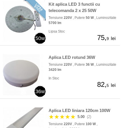
Kit aplica LED 3 functii cu
telecomanda 2 x 25 50W
Tensiune
220V
, Putere
50 W
, Luminozitate
5700 lm
Lipsa Stoc
75,
50w
lei
9
Aplica LED rotund 36W
Tensiune
220V
, Putere
36 W
, Luminozitate
3420 lm
In Stoc
82,
lei
5
36w
Aplica LED liniara 120cm 100W
★★★★★
5.00
(2)
Tensiune
220V
, Putere
100 W
,