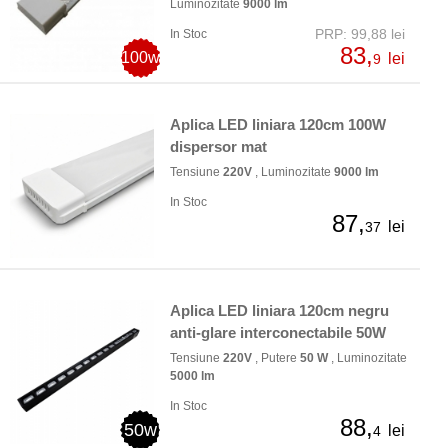
Luminozitate
9000 lm
PRP: 99,88 lei
In Stoc
83,
100w
lei
9
Aplica LED liniara 120cm 100W
dispersor mat
Tensiune
220V
, Luminozitate
9000 lm
In Stoc
87,
lei
37
Aplica LED liniara 120cm negru
anti-glare interconectabile 50W
Tensiune
220V
, Putere
50 W
, Luminozitate
5000 lm
In Stoc
88,
50w
lei
4