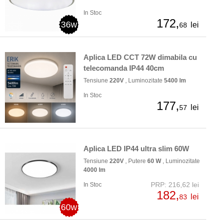
In Stoc
172,
36w
lei
68
Aplica LED CCT 72W dimabila cu
telecomanda IP44 40cm
Tensiune
220V
, Luminozitate
5400 lm
In Stoc
177,
lei
57
Aplica LED IP44 ultra slim 60W
Tensiune
220V
, Putere
60 W
, Luminozitate
4000 lm
PRP: 216,62 lei
In Stoc
182,
lei
83
60w