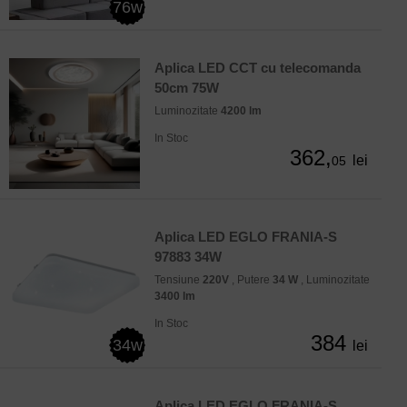
76w
Aplica LED CCT cu telecomanda
50cm 75W
Luminozitate
4200 lm
In Stoc
362,
lei
05
Aplica LED EGLO FRANIA-S
97883 34W
Tensiune
220V
, Putere
34 W
, Luminozitate
3400 lm
In Stoc
384
34w
lei
Aplica LED EGLO FRANIA-S