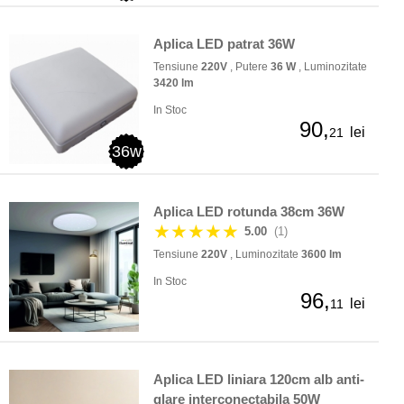
Aplica LED patrat 36W
Tensiune
220V
, Putere
36 W
, Luminozitate
3420 lm
In Stoc
90,
lei
21
36w
Aplica LED rotunda 38cm 36W
★★★★★
5.00
(1)
Tensiune
220V
, Luminozitate
3600 lm
In Stoc
96,
lei
11
Aplica LED liniara 120cm alb anti-
glare interconectabila 50W