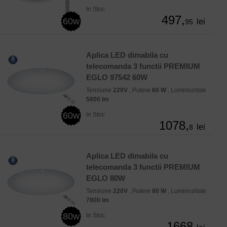
In Stoc
497,
60w
lei
95
Aplica LED dimabila cu
telecomanda 3 functii PREMIUM
EGLO 97542 60W
Tensiune
220V
, Putere
60 W
, Luminozitate
5800 lm
60w
In Stoc
1078,
lei
8
Aplica LED dimabila cu
telecomanda 3 functii PREMIUM
EGLO 80W
Tensiune
220V
, Putere
80 W
, Luminozitate
7800 lm
80w
In Stoc
1668