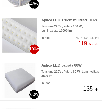
48w
Aplica LED 120cm multiled 100W
Tensiune
220V
, Putere
100 W
,
Luminozitate
10000 lm
PRP: 149,56 lei
In Stoc
119,
lei
65
100w
Aplica LED patrata 60W
Tensiune
220V
, Putere
60 W
, Luminozitate
3600 lm
In Stoc
135
lei
60w