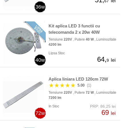
lei
67
36w
Kit aplica LED 3 functii cu
telecomanda 2 x 20w 40W
Tensiune
220V
, Putere
40 W
, Luminozitate
4200 lm
Lipsa Stoc
64,
40w
lei
9
Aplica liniara LED 120cm 72W
★★★★★
5.00
(1)
Tensiune
220V
, Putere
72 W
, Luminozitate
7200 lm
PRP: 86,25 lei
In Stoc
69
72w
lei