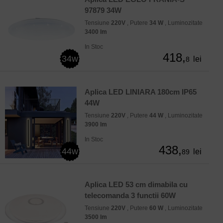
97879 34W
Tensiune
220V
, Putere
34 W
, Luminozitate
3400 lm
In Stoc
418,
34w
lei
8
Aplica LED LINIARA 180cm IP65
44W
Tensiune
220V
, Putere
44 W
, Luminozitate
3900 lm
In Stoc
438,
44w
lei
89
Aplica LED 53 cm dimabila cu
telecomanda 3 functii 60W
Tensiune
220V
, Putere
60 W
, Luminozitate
3500 lm