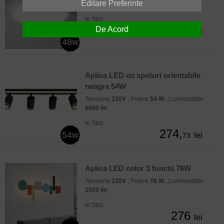
Editare Preferinte
4250 lm
In Stoc
241,
De Acord
lei
34
48w
Aplica LED cu spoturi orientabile
neagra 54W
Tensiune
220V
, Putere
54 W
, Luminozitate
6000 lm
In Stoc
274,
54w
lei
73
Aplica LED color 3 functii 76W
Tensiune
220V
, Putere
76 W
, Luminozitate
3500 lm
In Stoc
276
lei