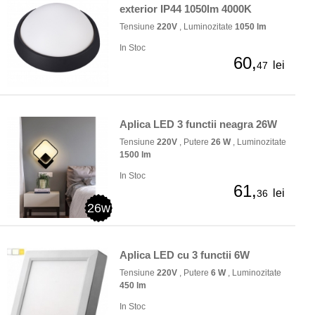
exterior IP44 1050lm 4000K
Tensiune
220V
, Luminozitate
1050 lm
In Stoc
60,
lei
47
Aplica LED 3 functii neagra 26W
Tensiune
220V
, Putere
26 W
, Luminozitate
1500 lm
In Stoc
61,
lei
36
26w
Aplica LED cu 3 functii 6W
Tensiune
220V
, Putere
6 W
, Luminozitate
450 lm
In Stoc