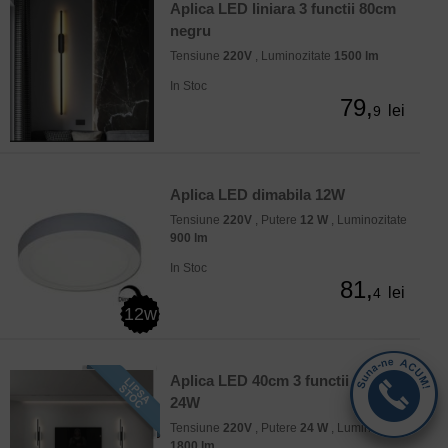
Aplica LED liniara 3 functii 80cm
negru
Tensiune
220V
, Luminozitate
1500 lm
In Stoc
79,
lei
9
Aplica LED dimabila 12W
Tensiune
220V
, Putere
12 W
, Luminozitate
900 lm
In Stoc
81,
lei
4
12w
Aplica LED 40cm 3 functii neagra
24W
Tensiune
220V
, Putere
24 W
, Luminozitate
1800 lm