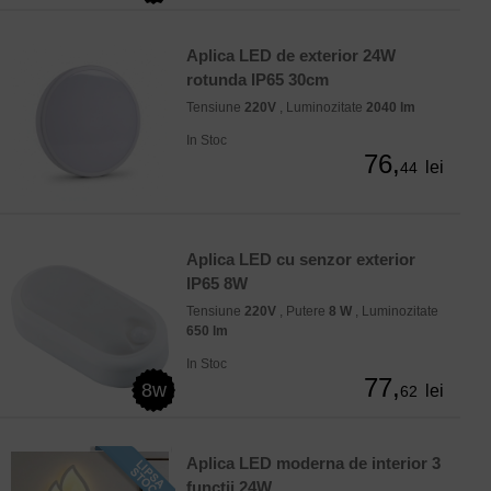
Aplica LED de exterior 24W
rotunda IP65 30cm
Tensiune
220V
, Luminozitate
2040 lm
In Stoc
76,
lei
44
Aplica LED cu senzor exterior
IP65 8W
Tensiune
220V
, Putere
8 W
, Luminozitate
650 lm
In Stoc
77,
8w
lei
62
Aplica LED moderna de interior 3
functii 24W