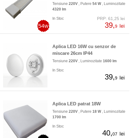
Tensiune
220V
, Putere
54 W
, Luminozitate
4320 lm
PRP: 61,25 lei
In Stoc
39,
54w
lei
9
Aplica LED 16W cu senzor de
miscare 26cm IP44
Tensiune
220V
, Luminozitate
1600 lm
In Stoc
39,
lei
9
Aplica LED patrat 18W
Tensiune
220V
, Putere
18 W
, Luminozitate
1700 lm
In Stoc
40,
lei
07