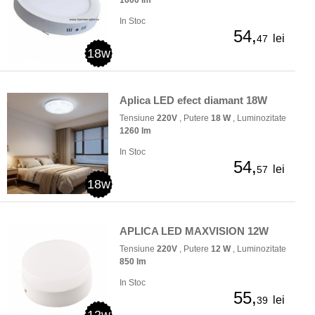
1600 lm
In Stoc
54,
lei
47
18w
Aplica LED efect diamant 18W
Tensiune
220V
, Putere
18 W
, Luminozitate
1260 lm
In Stoc
54,
lei
57
18w
APLICA LED MAXVISION 12W
Tensiune
220V
, Putere
12 W
, Luminozitate
850 lm
In Stoc
55,
lei
39