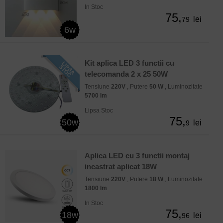
In Stoc
75,
lei
79
6w
Kit aplica LED 3 functii cu
telecomanda 2 x 25 50W
Tensiune
220V
, Putere
50 W
, Luminozitate
5700 lm
Lipsa Stoc
75,
50w
lei
9
Aplica LED cu 3 functii montaj
incastrat aplicat 18W
Tensiune
220V
, Putere
18 W
, Luminozitate
1800 lm
In Stoc
75,
18w
lei
96