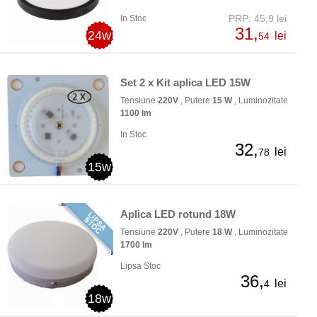
PRP: 45,9 lei
In Stoc
31,
24w
lei
54
Set 2 x Kit aplica LED 15W
Tensiune
220V
, Putere
15 W
, Luminozitate
1100 lm
In Stoc
32,
lei
78
15w
Aplica LED rotund 18W
Tensiune
220V
, Putere
18 W
, Luminozitate
1700 lm
Lipsa Stoc
36,
lei
4
18w