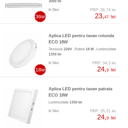
3000 lm
PRP: 36,74 lei
In Stoc
23,
36w
lei
47
Aplica LED pentru tavan rotunda
ECO 18W
Tensiune
220V
, Putere
18 W
, Luminozitate
1350 lm
PRP: 34,3 lei
In Stoc
24,
18w
lei
9
Aplica LED pentru tavan patrata
ECO 18W
Luminozitate
1350 lm
PRP: 35,31 lei
In Stoc
24,
lei
9