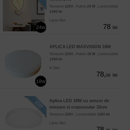
Tensiune
220V
, Putere
24 W
, Luminozitate
1400 lm
Lipsa Stoc
78
24w
lei
APLICA LED MAXVISION 18W
Tensiune
220V
, Putere
18 W
, Luminozitate
1300 lm
In Stoc
78,
lei
06
18w
Aplica LED 18W cu senzor de
miscare si crepuscular 32cm
Tensiune
220V
, Luminozitate
1260 lm
Lipsa Stoc
78,