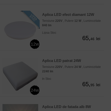
Aplica LED efect diamant 12W
Tensiune
220V
, Putere
12 W
, Luminozitate
840 lm
Lipsa Stoc
65,
lei
46
12w
Aplica LED patrat 24W
Tensiune
220V
, Putere
24 W
, Luminozitate
2240 lm
In Stoc
65,
lei
95
24w
Aplica LED de fatada alb 8W