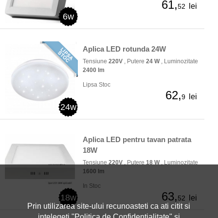
61,
lei
52
6w
Aplica LED rotunda 24W
Tensiune
220V
, Putere
24 W
, Luminozitate
2400 lm
Lipsa Stoc
62,
lei
9
24w
Aplica LED pentru tavan patrata
18W
Tensiune
220V
, Putere
18 W
, Luminozitate
1600 lm
In Stoc
63,
18w
lei
52
Prin utilizarea site-ului recunoasteti ca ati citit si
intelegeti "
Politica de Confidentialitate
" si