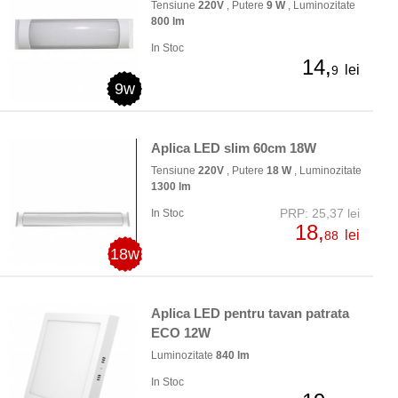
Tensiune
220V
, Putere
9 W
, Luminozitate
800 lm
In Stoc
14,
lei
9
9w
Aplica LED slim 60cm 18W
Tensiune
220V
, Putere
18 W
, Luminozitate
1300 lm
PRP: 25,37 lei
In Stoc
18,
lei
88
18w
Aplica LED pentru tavan patrata
ECO 12W
Luminozitate
840 lm
In Stoc