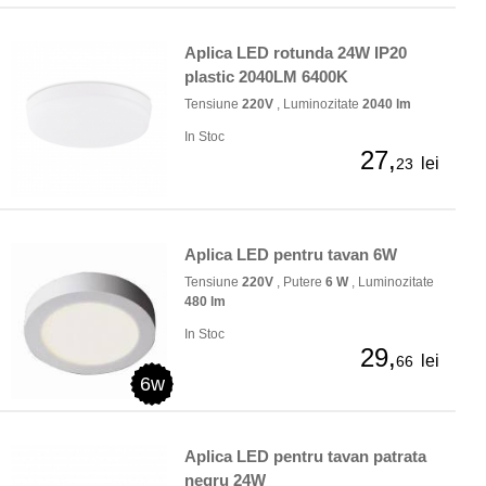
Aplica LED rotunda 24W IP20
plastic 2040LM 6400K
Tensiune
220V
, Luminozitate
2040 lm
In Stoc
27,
lei
23
Aplica LED pentru tavan 6W
Tensiune
220V
, Putere
6 W
, Luminozitate
480 lm
In Stoc
29,
lei
66
6w
Aplica LED pentru tavan patrata
negru 24W