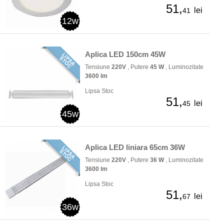
51,
lei
41
12w
Aplica LED 150cm 45W
Tensiune
220V
, Putere
45 W
, Luminozitate
3600 lm
Lipsa Stoc
51,
lei
45
45w
Aplica LED liniara 65cm 36W
Tensiune
220V
, Putere
36 W
, Luminozitate
3600 lm
Lipsa Stoc
51,
lei
67
36w