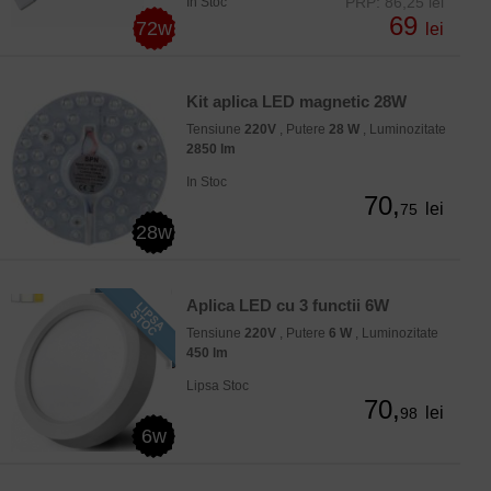
PRP: 86,25 lei
In Stoc
69
72w
lei
Kit aplica LED magnetic 28W
Tensiune
220V
, Putere
28 W
, Luminozitate
2850 lm
In Stoc
70,
lei
75
28w
Aplica LED cu 3 functii 6W
Tensiune
220V
, Putere
6 W
, Luminozitate
450 lm
Lipsa Stoc
70,
lei
98
6w