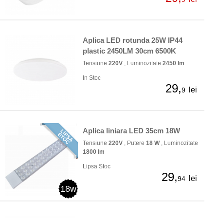
Aplica LED rotunda 25W IP44
plastic 2450LM 30cm 6500K
Tensiune
220V
, Luminozitate
2450 lm
In Stoc
29,
lei
9
Aplica liniara LED 35cm 18W
Tensiune
220V
, Putere
18 W
, Luminozitate
1800 lm
Lipsa Stoc
29,
lei
94
18w