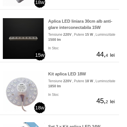
18w
Aplica LED liniara 30cm alb anti-
glare interconectabila 15W
Tensiune
220V
, Putere
15 W
, Luminozitate
1500 lm
In Stoc
44,
15w
lei
4
Kit aplica LED 18W
Tensiune
220V
, Putere
18 W
, Luminozitate
1850 lm
In Stoc
45,
lei
2
18w
Set 2 x Kit aplica LED 24W