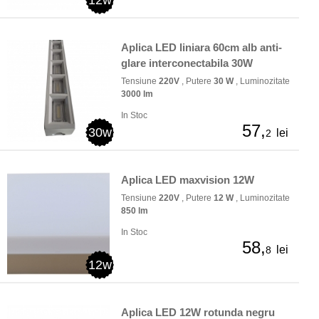
12w
Aplica LED liniara 60cm alb anti-
glare interconectabila 30W
Tensiune
220V
, Putere
30 W
, Luminozitate
3000 lm
In Stoc
57,
30w
lei
2
Aplica LED maxvision 12W
Tensiune
220V
, Putere
12 W
, Luminozitate
850 lm
In Stoc
58,
lei
8
12w
Aplica LED 12W rotunda negru