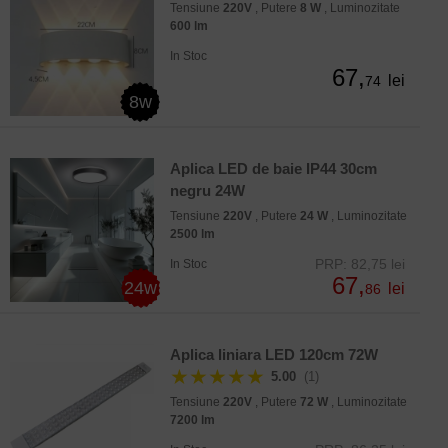
Tensiune
220V
, Putere
8 W
, Luminozitate
600 lm
In Stoc
67,
lei
74
8w
Aplica LED de baie IP44 30cm
negru 24W
Tensiune
220V
, Putere
24 W
, Luminozitate
2500 lm
PRP: 82,75 lei
In Stoc
67,
24w
lei
86
Aplica liniara LED 120cm 72W
★★★★★
5.00
(1)
Tensiune
220V
, Putere
72 W
, Luminozitate
7200 lm