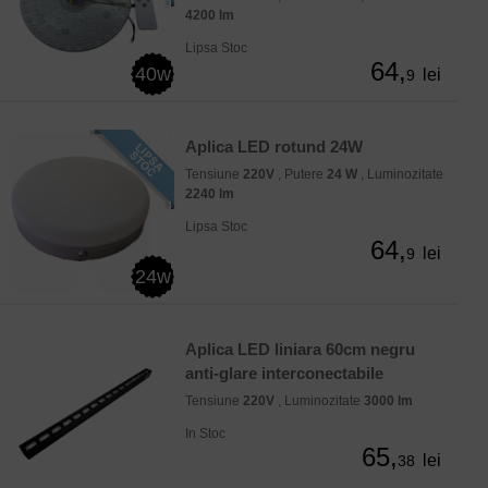
4200 lm
Lipsa Stoc
64,
40w
lei
9
Aplica LED rotund 24W
Tensiune
220V
, Putere
24 W
, Luminozitate
2240 lm
Lipsa Stoc
64,
lei
9
24w
Aplica LED liniara 60cm negru
anti-glare interconectabile
Tensiune
220V
, Luminozitate
3000 lm
In Stoc
65,
lei
38