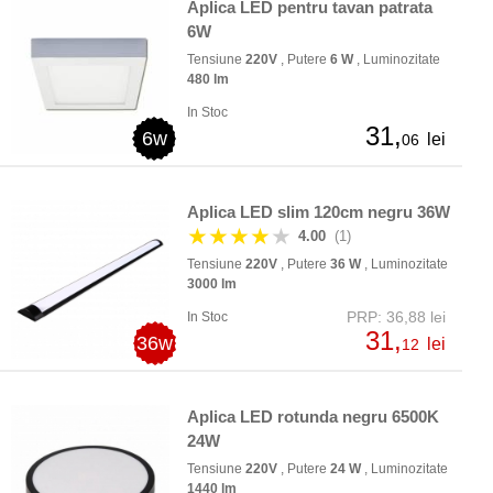
Aplica LED pentru tavan patrata
6W
Tensiune
220V
, Putere
6 W
, Luminozitate
480 lm
In Stoc
31,
6w
lei
06
Aplica LED slim 120cm negru 36W
★★★★
★
4.00
(1)
Tensiune
220V
, Putere
36 W
, Luminozitate
3000 lm
PRP: 36,88 lei
In Stoc
31,
36w
lei
12
Aplica LED rotunda negru 6500K
24W
Tensiune
220V
, Putere
24 W
, Luminozitate
1440 lm