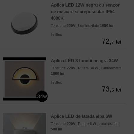
Aplica LED 12W negru cu senzor
de miscare si crepuscular IP54
4000K
Tensiune
220V
, Luminozitate
1050 lm
In Stoc
72,
lei
7
Aplica LED 3 functii neagra 34W
Tensiune
220V
, Putere
34 W
, Luminozitate
1800 lm
In Stoc
73,
lei
5
34w
Aplica LED de fatada alba 6W
Tensiune
220V
, Putere
6 W
, Luminozitate
500 lm