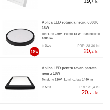
19,
lei
5
Aplica LED rotunda negru 6500K
18W
Tensiune
220V
, Putere
18 W
, Luminozitate
1080 lm
PRP: 28,36 lei
In Stoc
20,
18w
lei
4
Aplica LED pentru tavan patrata
negru 18W
Tensiune
220V
, Luminozitate
1440 lm
PRP: 31,4 lei
In Stoc
20,
lei
75