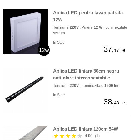
Aplica LED pentru tavan patrata
12W
Tensiune
220V
, Putere
12 W
, Luminozitate
960 lm
In Stoc
37,
12w
lei
17
Aplica LED liniara 30cm negru
anti-glare interconectabile
Tensiune
220V
, Luminozitate
1500 lm
In Stoc
38,
lei
48
Aplica LED liniara 120cm 54W
★★★★
★
4.00
(1)