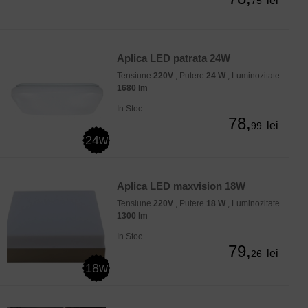
lei
75
Aplica LED patrata 24W
Tensiune
220V
, Putere
24 W
, Luminozitate
1680 lm
In Stoc
78,
lei
99
24w
Aplica LED maxvision 18W
Tensiune
220V
, Putere
18 W
, Luminozitate
1300 lm
In Stoc
79,
lei
26
18w