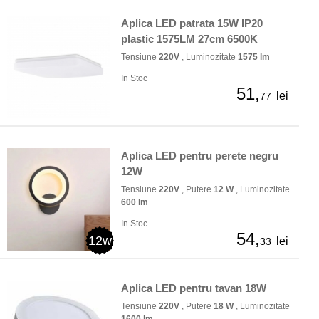
Aplica LED patrata 15W IP20
plastic 1575LM 27cm 6500K
Tensiune
220V
, Luminozitate
1575 lm
In Stoc
51,
lei
77
Aplica LED pentru perete negru
12W
Tensiune
220V
, Putere
12 W
, Luminozitate
600 lm
In Stoc
54,
12w
lei
33
Aplica LED pentru tavan 18W
Tensiune
220V
, Putere
18 W
, Luminozitate