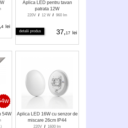
8W
Aplica LED pentru tavan
patrata 12W
m
220V
/
12 W
/
960 lm
,
lei
4
37,
detalii produs
lei
17
54w
cm 54W
Aplica LED 16W cu senzor de
miscare 26cm IP44
m
1)
220V
/
1600 lm