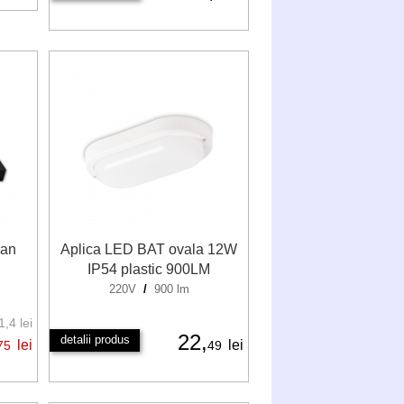
van
Aplica LED BAT ovala 12W
IP54 plastic 900LM
220V
/
900 lm
,4 lei
22,
detalii produs
lei
lei
75
49