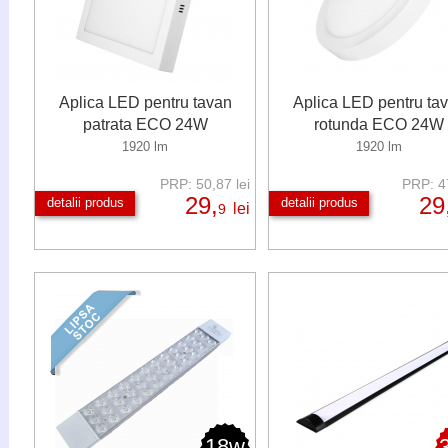
Aplica LED pentru tavan
Aplica LED pentru ta
patrata ECO 24W
rotunda ECO 24W
1920 lm
1920 lm
PRP: 50,87 lei
PRP: 47
29,
29
detalii produs
detalii produs
lei
9
18w