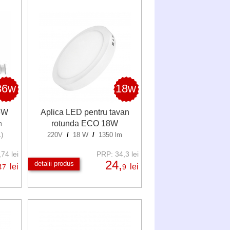
36w
18w
6W
Aplica LED pentru tavan
rotunda ECO 18W
m
1)
220V
/
18 W
/
1350 lm
74 lei
PRP: 34,3 lei
24,
detalii produs
lei
lei
47
9