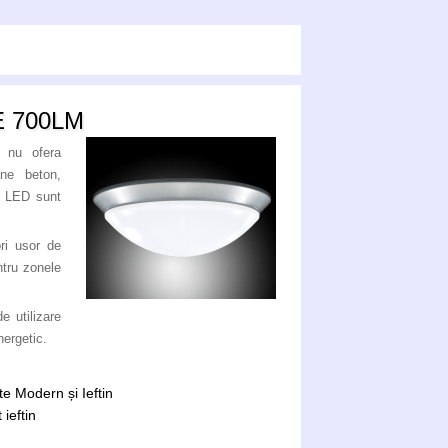
E 700LM
r nu ofera
ane beton,
cu LED sunt
ri usor de
ntru zonele
e utilizare
nergetic.
e Modern și Ieftin
ieftin