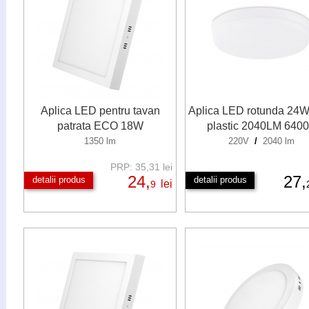
Aplica LED pentru tavan
Aplica LED rotunda 24W
patrata ECO 18W
plastic 2040LM 640
1350 lm
220V
/
2040 lm
PRP: 35,31 lei
24,
27,
detalii produs
detalii produs
lei
9