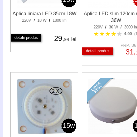
Aplica liniara LED 35cm 18W
Aplica LED slim 120cm 
36W
220V
/
18 W
/
1800 lm
220V
/
36 W
/
3000 l
★★★★
★
4.00
(
29,
detalii produs
lei
94
PRP: 36,
31,
detalii produs
15w