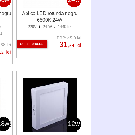
negru
Aplica LED rotunda negru
6500K 24W
m
220V
/
24 W
/
1440 lm
1)
PRP: 45,9 lei
31,
detalii produs
88 lei
lei
54
lei
12
18w
12w