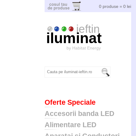
0 produse = 0 lei
ieftin
iluminat
by Habitat Energy
Oferte Speciale
Accesorii banda LED
Alimentare LED