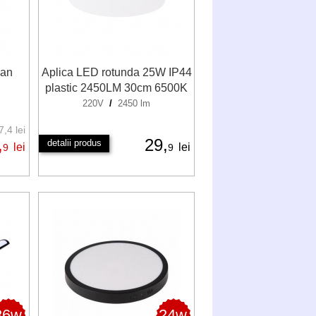
van
Aplica LED rotunda 25W IP44
plastic 2450LM 30cm 6500K
220V
/
2450 lm
,4 lei
,
29,
detalii produs
lei
lei
9
9
36w
24w