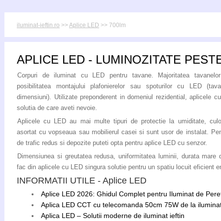
iluminat-ieftin.ro
>>
Aplice LED
>> 700lm
APLICE LED - LUMINOZITATE PEST
Corpuri de iluminat cu LED pentru tavane. Majoritatea tavanelo
posibilitatea montajului plafonierelor sau spoturilor cu LED (tav
dimensiuni). Utilizate preponderent in domeniul rezidential, aplicele 
solutia de care aveti nevoie.
Aplicele cu LED au mai multe tipuri de protectie la umiditate, culo
asortat cu vopseaua sau mobilierul casei si sunt usor de instalat. Pe
de trafic redus si depozite puteti opta pentru aplice LED cu senzor.
Dimensiunea si greutatea redusa, uniformitatea luminii, durata mare d
fac din aplicele cu LED singura solutie pentru un spatiu locuit eficient e
INFORMATII UTILE - Aplice LED
Aplice LED 2026: Ghidul Complet pentru Iluminat de Peret
Aplica LED CCT cu telecomanda 50cm 75W de la iluminat 
Aplica LED – Solutii moderne de iluminat ieftin