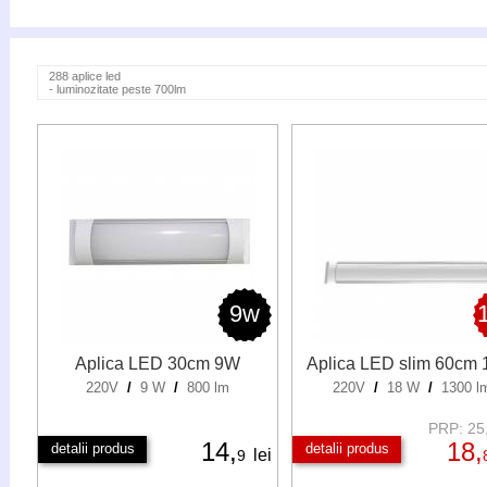
288 aplice led
- luminozitate peste 700lm
9w
Aplica LED 30cm 9W
Aplica LED slim 60cm
220V
/
9 W
/
800 lm
220V
/
18 W
/
1300 l
PRP: 25,
14,
18,
detalii produs
detalii produs
lei
9