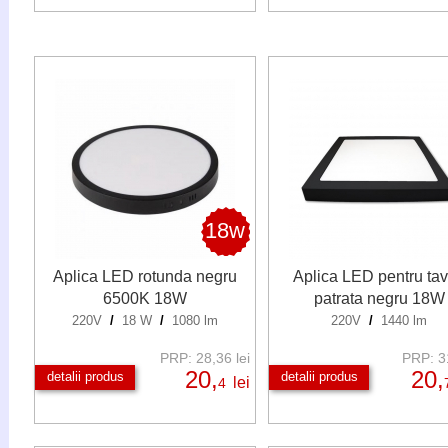
18w
Aplica LED rotunda negru
Aplica LED pentru ta
6500K 18W
patrata negru 18W
220V
/
18 W
/
1080 lm
220V
/
1440 lm
PRP: 28,36 lei
PRP: 31
20,
20,
detalii produs
detalii produs
lei
4