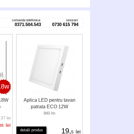
comanda telefonica:
sesizari:
0371.504.543
0730 615 794
18w
 18W
Aplica LED pentru tavan
patrata ECO 12W
m
840 lm
37 lei
lei
88
19,
detalii produs
lei
5