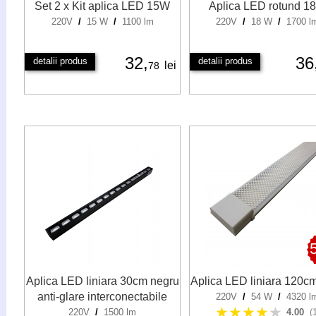
Set 2 x Kit aplica LED 15W
Aplica LED rotund 1
220V
/
15 W
/
1100 lm
220V
/
18 W
/
1700 l
32,
36
detalii produs
detalii produs
lei
78
Aplica LED liniara 30cm negru
Aplica LED liniara 120
anti-glare interconectabile
220V
/
54 W
/
4320 l
★★★★
★
220V
/
1500 lm
4.00
(