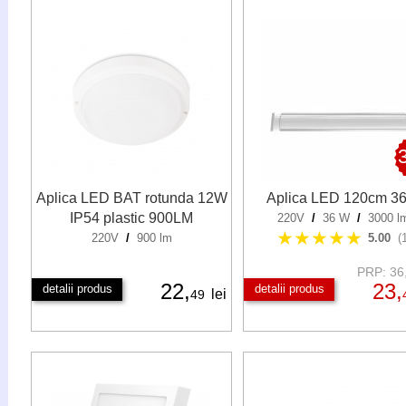
Aplica LED BAT rotunda 12W
Aplica LED 120cm 3
IP54 plastic 900LM
220V
/
36 W
/
3000 l
★★★★★
220V
/
900 lm
5.00
(
PRP: 36,
22,
23,
detalii produs
detalii produs
lei
49