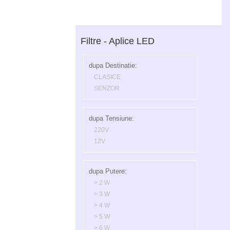
Filtre - Aplice LED
dupa Destinatie:
CLASICE
SENZOR
dupa Tensiune:
220V
12V
dupa Putere:
> 2 W
> 3 W
> 4 W
> 5 W
> 6 W