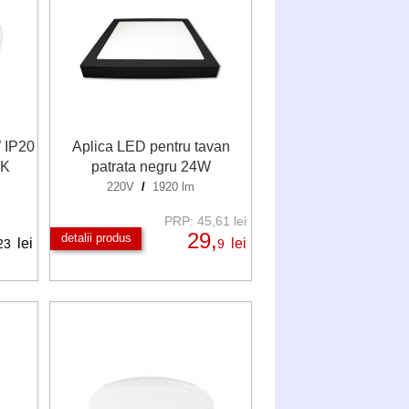
 IP20
Aplica LED pentru tavan
0K
patrata negru 24W
220V
/
1920 lm
PRP: 45,61 lei
29,
detalii produs
lei
lei
23
9