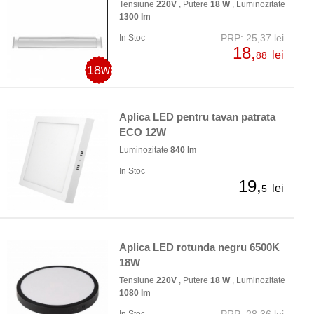
Tensiune
220V
, Putere
18 W
, Luminozitate
1300 lm
PRP: 25,37 lei
In Stoc
18,
lei
88
18w
Aplica LED pentru tavan patrata
ECO 12W
Luminozitate
840 lm
In Stoc
19,
lei
5
Aplica LED rotunda negru 6500K
18W
Tensiune
220V
, Putere
18 W
, Luminozitate
1080 lm