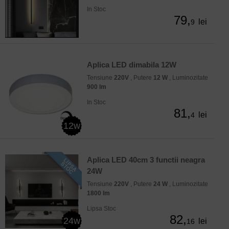
In Stoc
79,
lei
9
Aplica LED dimabila 12W
Tensiune
220V
, Putere
12 W
, Luminozitate
900 lm
In Stoc
81,
lei
4
12w
Aplica LED 40cm 3 functii neagra
24W
Tensiune
220V
, Putere
24 W
, Luminozitate
1800 lm
Lipsa Stoc
82,
24w
lei
16