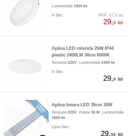
Luminozitate
1920 lm
PRP: 47,4 lei
In Stoc
29,
lei
9
Aplica LED rotunda 25W IP44
plastic 2450LM 30cm 6500K
Tensiune
220V
, Luminozitate
2450 lm
In Stoc
29,
lei
9
Aplica liniara LED 35cm 18W
Tensiune
220V
, Putere
18 W
, Luminozitate
1800 lm
Lipsa Stoc
29,
lei
94