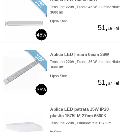
Tensiune
220V
, Putere
45 W
, Luminozitate
3600 lm
Lipsa Stoc
51,
lei
45
45w
Aplica LED liniara 65cm 36W
Tensiune
220V
, Putere
36 W
, Luminozitate
3600 lm
Lipsa Stoc
51,
lei
67
36w
Aplica LED patrata 15W IP20
plastic 1575LM 27cm 6500K
Tensiune
220V
, Luminozitate
1575 lm