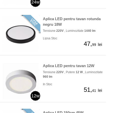
24w
Aplica LED pentru tavan rotunda
negru 18W
Tensiune
220V
, Luminozitate
1440 lm
Lipsa Stoc
47,
lei
99
Aplica LED pentru tavan 12W
Tensiune
220V
, Putere
12 W
, Luminozitate
960 lm
In Stoc
51,
lei
41
12w
Aplica LED 150cm 45W