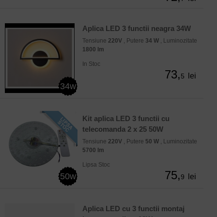
Aplica LED 3 functii neagra 34W
Tensiune
220V
, Putere
34 W
, Luminozitate
1800 lm
In Stoc
73,
lei
5
34w
Kit aplica LED 3 functii cu
telecomanda 2 x 25 50W
Tensiune
220V
, Putere
50 W
, Luminozitate
5700 lm
Lipsa Stoc
75,
50w
lei
9
Aplica LED cu 3 functii montaj