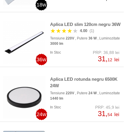
18w
Aplica LED slim 120cm negru 36W
★★★★
★
4.00
(1)
Tensiune
220V
, Putere
36 W
, Luminozitate
3000 lm
PRP: 36,88 lei
In Stoc
31,
36w
lei
12
Aplica LED rotunda negru 6500K
24W
Tensiune
220V
, Putere
24 W
, Luminozitate
1440 lm
PRP: 45,9 lei
In Stoc
31,
24w
lei
54