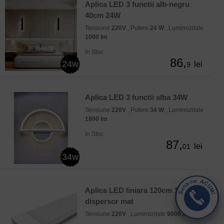
Aplica LED 3 functii alb-negru
40cm 24W
Tensiune
220V
, Putere
24 W
, Luminozitate
1000 lm
In Stoc
86,
24w
lei
9
Aplica LED 3 functii alba 34W
Tensiune
220V
, Putere
34 W
, Luminozitate
1800 lm
In Stoc
87,
lei
01
34w
Aplica LED liniara 120cm 100W
dispersor mat
Tensiune
220V
, Luminozitate
9000 lm