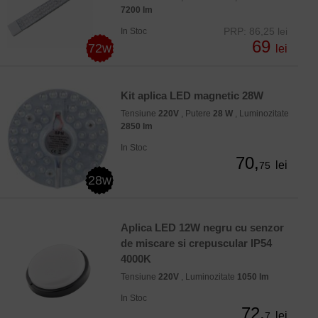
7200 lm
PRP: 86,25 lei
In Stoc
69
72w
lei
Kit aplica LED magnetic 28W
Tensiune
220V
, Putere
28 W
, Luminozitate
2850 lm
In Stoc
70,
lei
75
28w
Aplica LED 12W negru cu senzor
de miscare si crepuscular IP54
4000K
Tensiune
220V
, Luminozitate
1050 lm
In Stoc
72,
lei
7