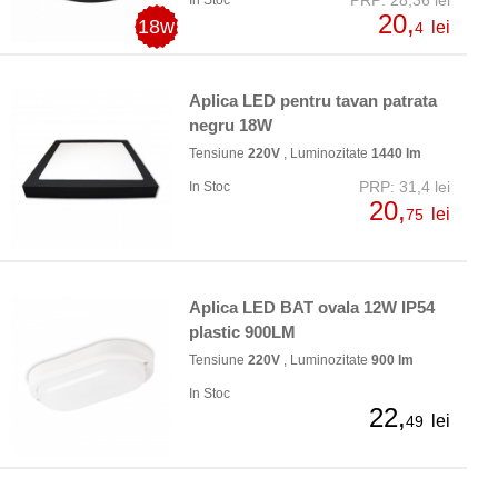
PRP: 28,36 lei
In Stoc
20,
18w
lei
4
Aplica LED pentru tavan patrata
negru 18W
Tensiune
220V
, Luminozitate
1440 lm
PRP: 31,4 lei
In Stoc
20,
lei
75
Aplica LED BAT ovala 12W IP54
plastic 900LM
Tensiune
220V
, Luminozitate
900 lm
In Stoc
22,
lei
49