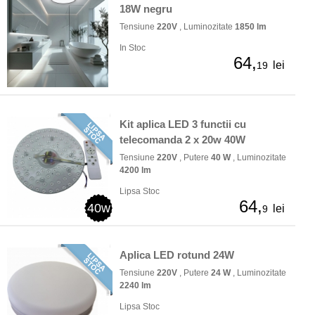
18W negru
Tensiune
220V
, Luminozitate
1850 lm
In Stoc
64,
lei
19
Kit aplica LED 3 functii cu
telecomanda 2 x 20w 40W
Tensiune
220V
, Putere
40 W
, Luminozitate
4200 lm
Lipsa Stoc
64,
40w
lei
9
Aplica LED rotund 24W
Tensiune
220V
, Putere
24 W
, Luminozitate
2240 lm
Lipsa Stoc