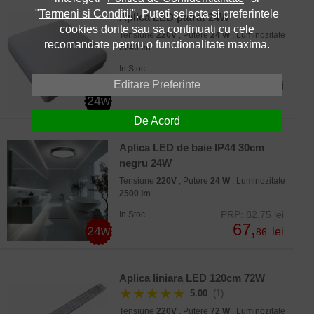
"
Termeni si Conditii
". Puteti selecta si preferintele
Aplica LED patrat 24W
cookies dorite sau sa continuati cu cele
Tensiune
220V
, Putere
24 W
, Luminozitate
recomandate pentru o functionalitate maxima.
2240 lm
In Stoc
65,
Editare Preferinte
lei
95
24w
De Acord
Aplica LED de baie IP44 30cm
negru 24W
Tensiune
220V
, Putere
24 W
, Luminozitate
2500 lm
PRP: 82,75 lei
In Stoc
67,
24w
lei
86
Aplica liniara LED 120cm 72W
★★★★★
5.00
(1)
Tensiune
220V
, Putere
72 W
, Luminozitate