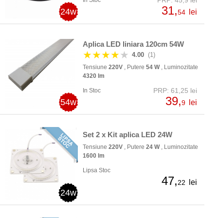
PRP: 45,9 lei
In Stoc
31,
24w
lei
54
Aplica LED liniara 120cm 54W
★★★★
★
4.00
(1)
Tensiune
220V
, Putere
54 W
, Luminozitate
4320 lm
PRP: 61,25 lei
In Stoc
39,
54w
lei
9
Set 2 x Kit aplica LED 24W
Tensiune
220V
, Putere
24 W
, Luminozitate
1600 lm
Lipsa Stoc
47,
lei
22
24w