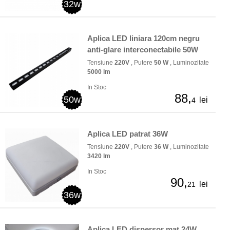
32w
Aplica LED liniara 120cm negru
anti-glare interconectabile 50W
Tensiune
220V
, Putere
50 W
, Luminozitate
5000 lm
In Stoc
88,
50w
lei
4
Aplica LED patrat 36W
Tensiune
220V
, Putere
36 W
, Luminozitate
3420 lm
In Stoc
90,
lei
21
36w
Aplica LED dispersor mat 24W