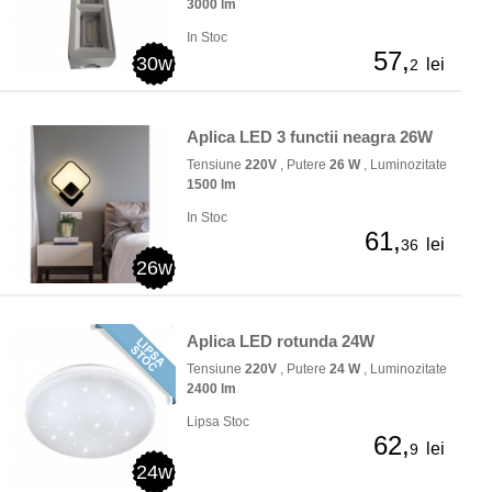
3000 lm
In Stoc
57,
30w
lei
2
Aplica LED 3 functii neagra 26W
Tensiune
220V
, Putere
26 W
, Luminozitate
1500 lm
In Stoc
61,
lei
36
26w
Aplica LED rotunda 24W
Tensiune
220V
, Putere
24 W
, Luminozitate
2400 lm
Lipsa Stoc
62,
lei
9
24w