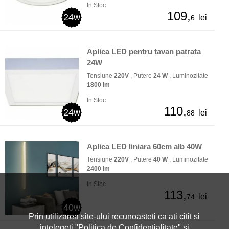
In Stoc
109,
24w
lei
6
Aplica LED pentru tavan patrata
24W
Tensiune
220V
, Putere
24 W
, Luminozitate
1800 lm
In Stoc
110,
24w
lei
88
Aplica LED liniara 60cm alb 40W
Tensiune
220V
, Putere
40 W
, Luminozitate
2400 lm
In Stoc
113,
lei
74
40w
Prin utilizarea site-ului recunoasteti ca ati citit si
intelegeti "
Politica de Confidentialitate
" si