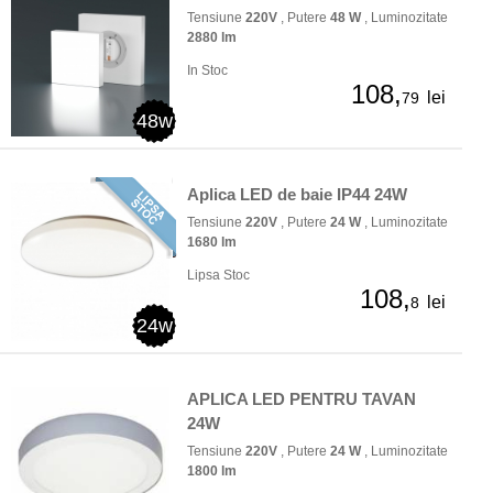
Tensiune
220V
, Putere
48 W
, Luminozitate
2880 lm
In Stoc
108,
lei
79
48w
Aplica LED de baie IP44 24W
Tensiune
220V
, Putere
24 W
, Luminozitate
1680 lm
Lipsa Stoc
108,
lei
8
24w
APLICA LED PENTRU TAVAN
24W
Tensiune
220V
, Putere
24 W
, Luminozitate
1800 lm