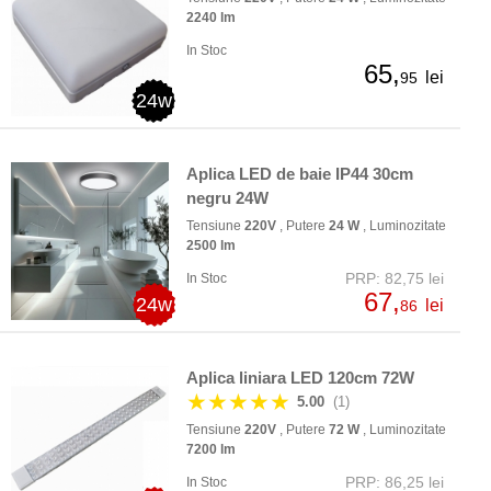
2240 lm
In Stoc
65,
lei
95
24w
Aplica LED de baie IP44 30cm
negru 24W
Tensiune
220V
, Putere
24 W
, Luminozitate
2500 lm
PRP: 82,75 lei
In Stoc
67,
24w
lei
86
Aplica liniara LED 120cm 72W
★★★★★
5.00
(1)
Tensiune
220V
, Putere
72 W
, Luminozitate
7200 lm
PRP: 86,25 lei
In Stoc