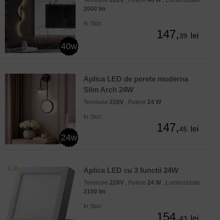
Tensiune
220V
, Putere
40 W
, Luminozitate
2000 lm
In Stoc
147,
lei
39
40w
Aplica LED de perete moderna
Slim Arch 24W
Tensiune
220V
, Putere
24 W
In Stoc
147,
lei
45
24w
Aplica LED cu 3 functii 24W
Tensiune
220V
, Putere
24 W
, Luminozitate
2150 lm
In Stoc
154,
lei
43