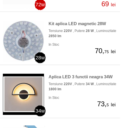
69
72w
lei
Kit aplica LED magnetic 28W
Tensiune
220V
, Putere
28 W
, Luminozitate
2850 lm
In Stoc
70,
lei
75
28w
Aplica LED 3 functii neagra 34W
Tensiune
220V
, Putere
34 W
, Luminozitate
1800 lm
In Stoc
73,
lei
5
34w