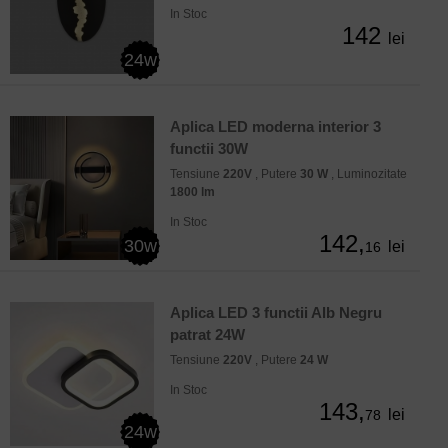
In Stoc
142
lei
24w
Aplica LED moderna interior 3
functii 30W
Tensiune
220V
, Putere
30 W
, Luminozitate
1800 lm
In Stoc
142,
30w
lei
16
Aplica LED 3 functii Alb Negru
patrat 24W
Tensiune
220V
, Putere
24 W
In Stoc
143,
lei
78
24w