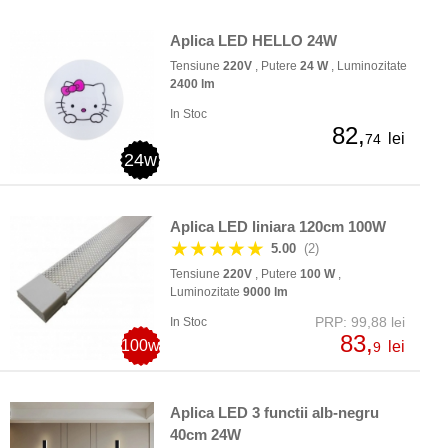
Aplica LED HELLO 24W
Tensiune
220V
, Putere
24 W
, Luminozitate
2400 lm
In Stoc
82,
lei
74
24w
Aplica LED liniara 120cm 100W
★★★★★
5.00
(2)
Tensiune
220V
, Putere
100 W
,
Luminozitate
9000 lm
PRP: 99,88 lei
In Stoc
83,
100w
lei
9
Aplica LED 3 functii alb-negru
40cm 24W