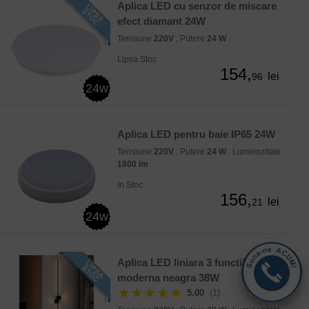
Aplica LED cu senzor de miscare
efect diamant 24W
Tensiune
220V
, Putere
24 W
Lipsa Stoc
154,
lei
96
24w
Aplica LED pentru baie IP65 24W
Tensiune
220V
, Putere
24 W
, Luminozitate
1800 lm
In Stoc
156,
lei
21
24w
Aplica LED liniara 3 functii 100cm
moderna neagra 38W
★★★★★
5.00
(1)