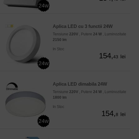
24w
Aplica LED cu 3 functii 24W
Tensiune
220V
, Putere
24 W
, Luminozitate
2150 lm
In Stoc
154,
lei
43
24w
Aplica LED dimabila 24W
Tensiune
220V
, Putere
24 W
, Luminozitate
1800 lm
In Stoc
154,
lei
8
24w