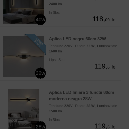
2400 lm
In Stoc
118,
40w
lei
09
Aplica LED negru 60cm 32W
Tensiune
220V
, Putere
32 W
, Luminozitate
1600 lm
Lipsa Stoc
119,
lei
6
32w
Aplica LED liniara 3 functii 80cm
moderna neagra 28W
Tensiune
220V
, Putere
28 W
, Luminozitate
1500 lm
In Stoc
119,
28w
lei
6