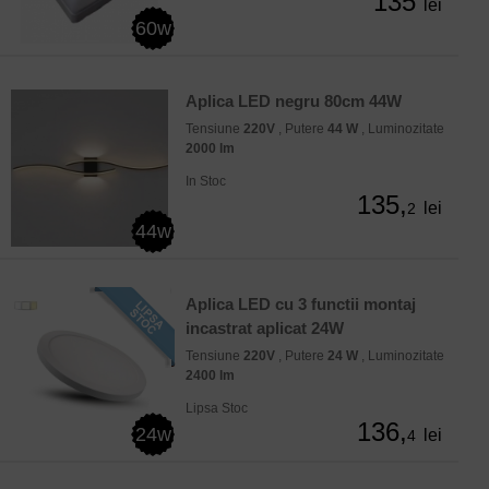
135
lei
60w
Aplica LED negru 80cm 44W
Tensiune
220V
, Putere
44 W
, Luminozitate
2000 lm
In Stoc
135,
lei
2
44w
Aplica LED cu 3 functii montaj
incastrat aplicat 24W
Tensiune
220V
, Putere
24 W
, Luminozitate
2400 lm
Lipsa Stoc
136,
24w
lei
4