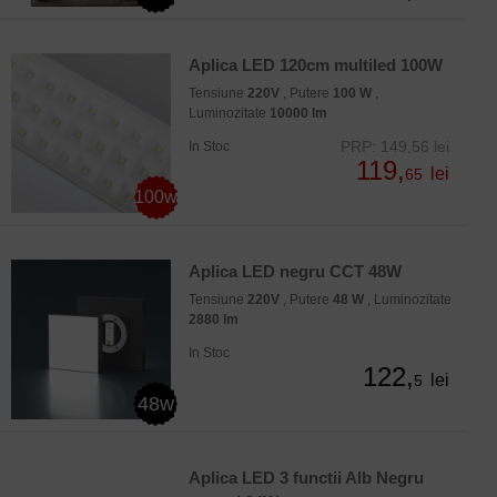
Aplica LED 120cm multiled 100W
Tensiune
220V
, Putere
100 W
,
Luminozitate
10000 lm
PRP: 149,56 lei
In Stoc
119,
lei
65
100w
Aplica LED negru CCT 48W
Tensiune
220V
, Putere
48 W
, Luminozitate
2880 lm
In Stoc
122,
lei
5
48w
Aplica LED 3 functii Alb Negru