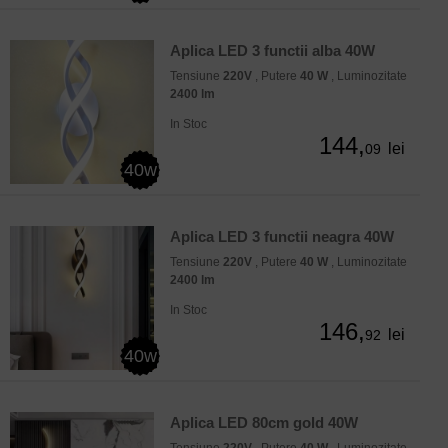
Aplica LED 3 functii alba 40W
Tensiune
220V
, Putere
40 W
, Luminozitate
2400 lm
In Stoc
144,
lei
09
40w
Aplica LED 3 functii neagra 40W
Tensiune
220V
, Putere
40 W
, Luminozitate
2400 lm
In Stoc
146,
lei
92
40w
Aplica LED 80cm gold 40W