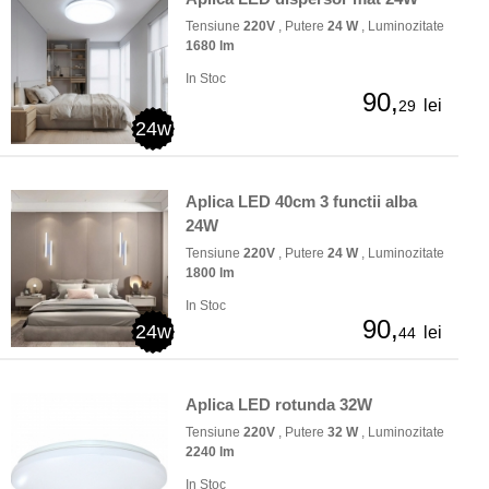
Tensiune
220V
, Putere
24 W
, Luminozitate
1680 lm
In Stoc
90,
lei
29
24w
Aplica LED 40cm 3 functii alba
24W
Tensiune
220V
, Putere
24 W
, Luminozitate
1800 lm
In Stoc
90,
24w
lei
44
Aplica LED rotunda 32W
Tensiune
220V
, Putere
32 W
, Luminozitate
2240 lm
In Stoc