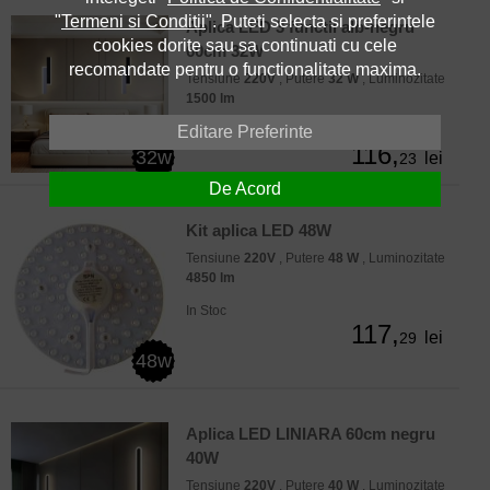
"
Termeni si Conditii
". Puteti selecta si preferintele
Aplica LED 3 functii alb-negru
cookies dorite sau sa continuati cu cele
60cm 32W
recomandate pentru o functionalitate maxima.
Tensiune
220V
, Putere
32 W
, Luminozitate
1500 lm
Editare Preferinte
In Stoc
116,
32w
lei
23
De Acord
Kit aplica LED 48W
Tensiune
220V
, Putere
48 W
, Luminozitate
4850 lm
In Stoc
117,
lei
29
48w
Aplica LED LINIARA 60cm negru
40W
Tensiune
220V
, Putere
40 W
, Luminozitate