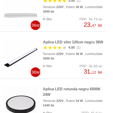
★★★★★
5.00
(1)
Tensiune
220V
, Putere
36 W
, Luminozitate
3000 lm
PRP: 36,74 lei
In Stoc
23,
36w
lei
47
Aplica LED slim 120cm negru 36W
★★★★
★
4.00
(1)
Tensiune
220V
, Putere
36 W
, Luminozitate
3000 lm
PRP: 36,88 lei
In Stoc
31,
36w
lei
12
Aplica LED rotunda negru 6500K
24W
Tensiune
220V
, Putere
24 W
, Luminozitate
1440 lm