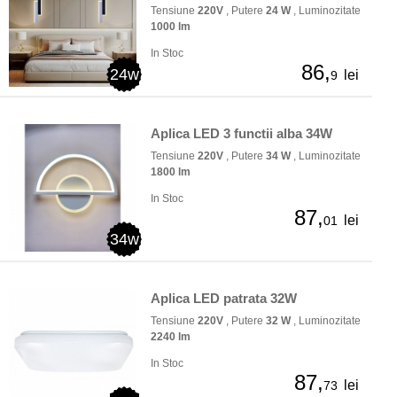
Tensiune
220V
, Putere
24 W
, Luminozitate
1000 lm
In Stoc
86,
24w
lei
9
Aplica LED 3 functii alba 34W
Tensiune
220V
, Putere
34 W
, Luminozitate
1800 lm
In Stoc
87,
lei
01
34w
Aplica LED patrata 32W
Tensiune
220V
, Putere
32 W
, Luminozitate
2240 lm
In Stoc
87,
lei
73