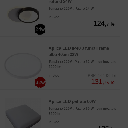
rotund 24W
Tensiune
220V
, Putere
24 W
In Stoc
124,
lei
7
24w
Aplica LED IP40 3 functii rama
alba 40cm 32W
Tensiune
220V
, Putere
32 W
, Luminozitate
3200 lm
PRP: 164,06 lei
In Stoc
131,
32w
lei
25
Aplica LED patrata 60W
Tensiune
220V
, Putere
60 W
, Luminozitate
3600 lm
In Stoc