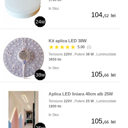
1700 lm
In Stoc
104,
lei
52
24w
Kit aplica LED 38W
★★★★★
5.00
(1)
Tensiune
220V
, Putere
38 W
, Luminozitate
3850 lm
In Stoc
105,
38w
lei
66
Aplica LED liniara 40cm alb 25W
Tensiune
220V
, Putere
25 W
, Luminozitate
1800 lm
In Stoc
105,
lei
66