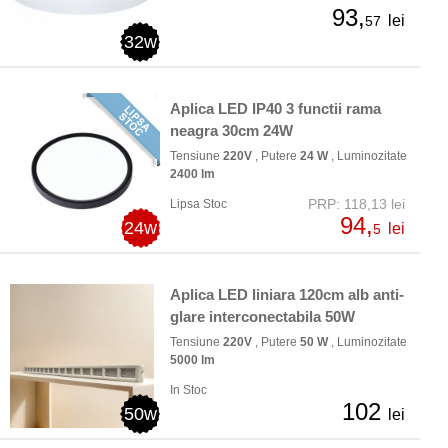
93,
lei
57
32w
Aplica LED IP40 3 functii rama
neagra 30cm 24W
Tensiune
220V
, Putere
24 W
, Luminozitate
2400 lm
PRP: 118,13 lei
Lipsa Stoc
94,
24w
lei
5
Aplica LED liniara 120cm alb anti-
glare interconectabila 50W
Tensiune
220V
, Putere
50 W
, Luminozitate
5000 lm
In Stoc
102
50w
lei