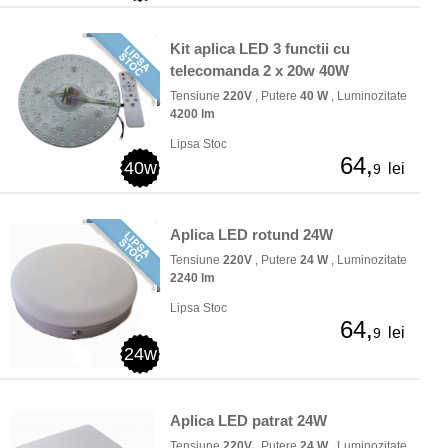
Kit aplica LED 3 functii cu
telecomanda 2 x 20w 40W
Tensiune
220V
, Putere
40 W
, Luminozitate
4200 lm
Lipsa Stoc
64,
40w
lei
9
Aplica LED rotund 24W
Tensiune
220V
, Putere
24 W
, Luminozitate
2240 lm
Lipsa Stoc
64,
lei
9
24w
Aplica LED patrat 24W
Tensiune
220V
, Putere
24 W
, Luminozitate