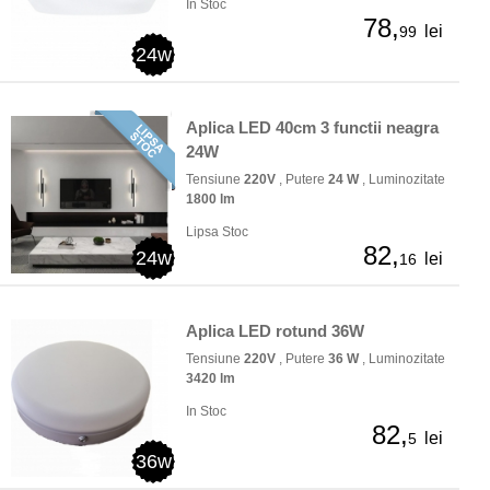
In Stoc
78,
lei
99
24w
Aplica LED 40cm 3 functii neagra
24W
Tensiune
220V
, Putere
24 W
, Luminozitate
1800 lm
Lipsa Stoc
82,
24w
lei
16
Aplica LED rotund 36W
Tensiune
220V
, Putere
36 W
, Luminozitate
3420 lm
In Stoc
82,
lei
5
36w