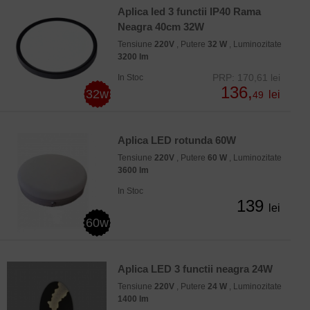
Aplica led 3 functii IP40 Rama
Neagra 40cm 32W
Tensiune
220V
, Putere
32 W
, Luminozitate
3200 lm
PRP: 170,61 lei
In Stoc
136,
32w
lei
49
Aplica LED rotunda 60W
Tensiune
220V
, Putere
60 W
, Luminozitate
3600 lm
In Stoc
139
lei
60w
Aplica LED 3 functii neagra 24W
Tensiune
220V
, Putere
24 W
, Luminozitate
1400 lm