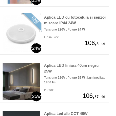
25w
Aplica LED cu fotocelula si senzor
miscare IP44 24W
Tensiune
220V
, Putere
24 W
Lipsa Stoc
106,
lei
8
24w
Aplica LED liniara 40cm negru
25W
Tensiune
220V
, Putere
25 W
, Luminozitate
1800 lm
In Stoc
106,
25w
lei
87
Aplica Led alb CCT 48W