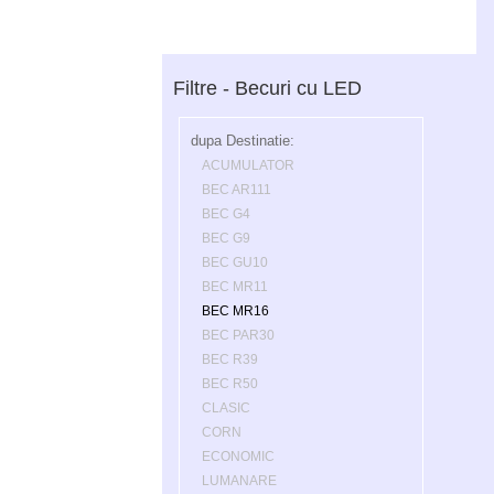
Filtre - Becuri cu LED
dupa Destinatie:
ACUMULATOR
BEC AR111
BEC G4
BEC G9
BEC GU10
BEC MR11
BEC MR16
BEC PAR30
BEC R39
BEC R50
CLASIC
CORN
ECONOMIC
LUMANARE