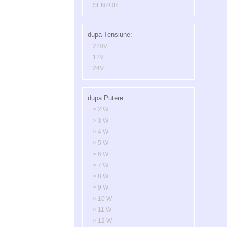
SENZOR
dupa Tensiune:
220V
12V
24V
dupa Putere:
> 2 W
> 3 W
> 4 W
> 5 W
> 6 W
> 7 W
> 8 W
> 9 W
> 10 W
> 11 W
> 12 W