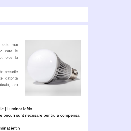
i cele mai
ic
care le
t folosi la
de becurile
e datorita
bratii, fara
 | Iluminat Ieftin
te becuri sunt necesare pentru a compensa
inat ieftin