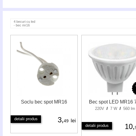
4 becuri cu led
- bec mr16
Soclu bec spot MR16
Bec spot LED MR16
220V
/
7 W
/
560 lm
3,
detalii produs
lei
49
10,
detalii produs