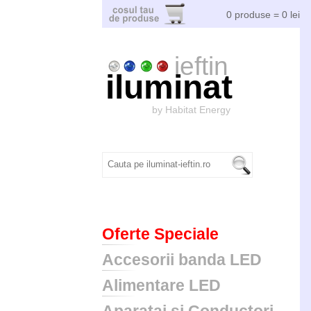
0 produse = 0 lei
ieftin
iluminat
by Habitat Energy
Oferte Speciale
Accesorii banda LED
Alimentare LED