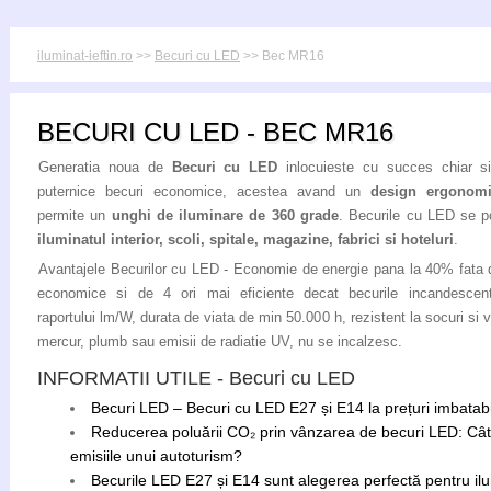
iluminat-ieftin.ro
>>
Becuri cu LED
>> Bec MR16
BECURI CU LED - BEC MR16
Generatia noua de
Becuri cu LED
inlocuieste cu succes chiar s
puternice becuri economice, acestea avand un
design ergonom
permite un
unghi de iluminare de 360 grade
. Becurile cu LED se po
iluminatul interior, scoli, spitale, magazine, fabrici si hoteluri
.
Avantajele Becurilor cu LED - Economie de energie pana la 40% fata 
economice si de 4 ori mai eficiente decat becurile incandescent
raportului lm/W, durata de viata de min 50.000 h, rezistent la socuri si vi
mercur, plumb sau emisii de radiatie UV, nu se incalzesc.
INFORMATII UTILE - Becuri cu LED
Becuri LED – Becuri cu LED E27 și E14 la prețuri imbatabile
Reducerea poluării CO₂ prin vânzarea de becuri LED: Câ
emisiile unui autoturism?
Becurile LED E27 și E14 sunt alegerea perfectă pentru ilum