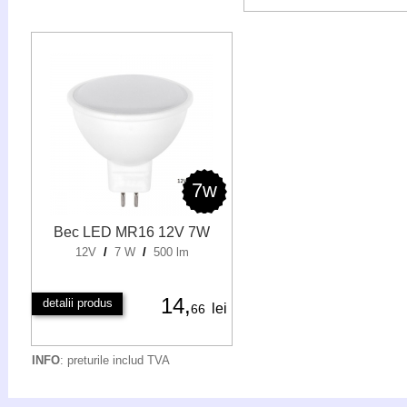
7w
Bec LED MR16 12V 7W
12V
/
7 W
/
500 lm
14,
detalii produs
lei
66
INFO
: preturile includ TVA