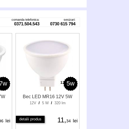
comanda telefonica:
sesizari:
0371.504.543
0730 615 794
7w
5w
 7W
Bec LED MR16 12V 5W
12V
/
5 W
/
320 lm
11,
detalii produs
lei
lei
96
34