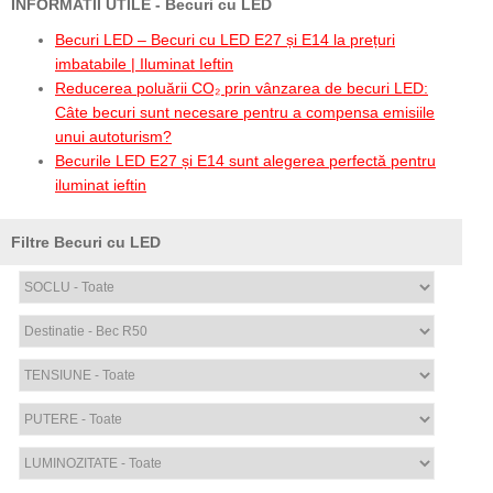
INFORMATII UTILE - Becuri cu LED
Becuri LED – Becuri cu LED E27 și E14 la prețuri
imbatabile | Iluminat Ieftin
Reducerea poluării CO₂ prin vânzarea de becuri LED:
Câte becuri sunt necesare pentru a compensa emisiile
unui autoturism?
Becurile LED E27 și E14 sunt alegerea perfectă pentru
iluminat ieftin
Filtre Becuri cu LED