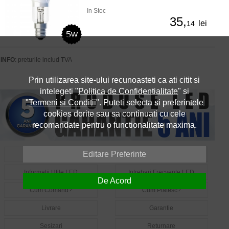
In Stoc
35,
lei
14
5w
INFO
: preturile includ TVA
Prin utilizarea site-ului recunoasteti ca ati citit si
intelegeti "
Politica de Confidentialitate
" si
"
Termeni si Conditii
". Puteti selecta si preferintele
cookies dorite sau sa continuati cu cele
recomandate pentru o functionalitate maxima.
Editare Preferinte
Despre Noi
Contact
Informatii Utile LED
Intrebari Frecvente LED
De Acord
Cum Comand?
Cum Platesc?
Livrare
Garantie
Sesizari
Returnare